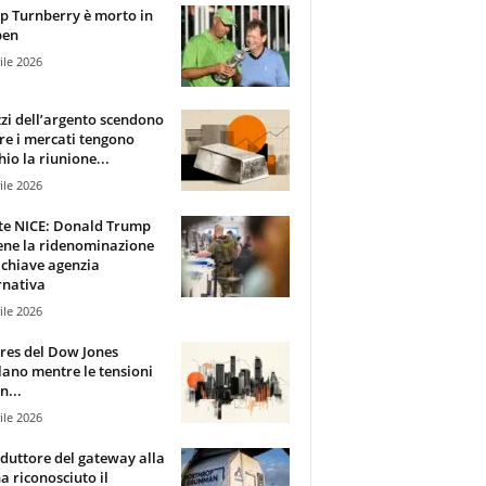
 Turnberry è morto in
pen
ile 2026
zzi dell’argento scendono
e i mercati tengono
hio la riunione...
ile 2026
te NICE: Donald Trump
ene la ridenominazione
 chiave agenzia
rnativa
ile 2026
ures del Dow Jones
lano mentre le tensioni
n...
ile 2026
oduttore del gateway alla
ha riconosciuto il