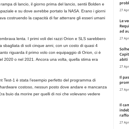
probl
ampa di lancio, il giorno prima del lancio, sentii Bolden e
27 Apr
la spaziale e su dove avrebbe portato la NASA. Erano i giorni
a costruendo la capacità di far atterrare gli esseri umani
Le ve
Requ
ad au
27 Apr
mbrava lenta. I primi voli dei razzi Orion e SLS sarebbero
 sbagliata di soli cinque anni, con un costo di quasi 4
Solhe
 quanto riguarda il primo volo con equipaggio di Orion, ci è
Capit
abiti 
el 2020 o nel 2021. Ancora una volta, quella stima era
27 Apr
Il pa
ght Test-1 è stata l’esempio perfetto del programma di
promo
: hardware costoso, nessun posto dove andare e mancanza
27 Apr
ra buio da morire per quelli di noi che volevano vedere
Il ca
indeb
raffor
27 Apr