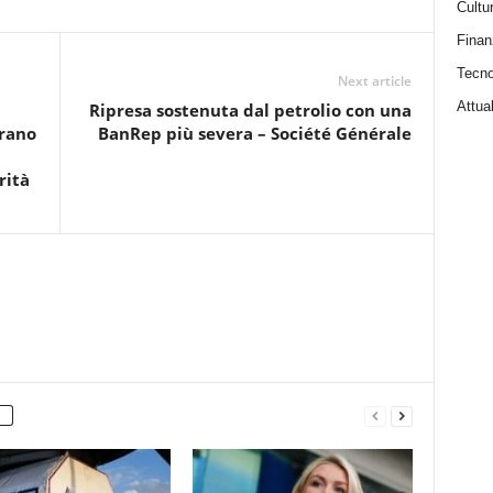
Cultu
Finan
Tecno
Next article
Attual
Ripresa sostenuta dal petrolio con una
erano
BanRep più severa – Société Générale
rità