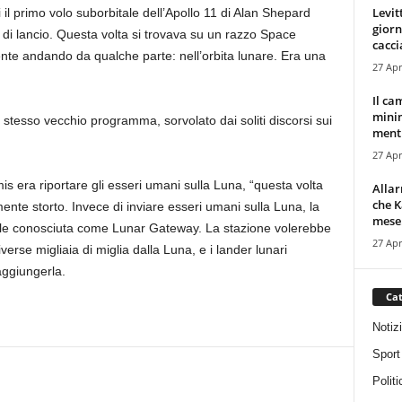
Levit
 il primo volo suborbitale dell’Apollo 11 di Alan Shepard
giorn
a di lancio. Questa volta si trovava su un razzo Space
cacci
te andando da qualche parte: nell’orbita lunare. Era una
27 Apr
Il ca
minim
 stesso vecchio programma, sorvolato dai soliti discorsi sui
mentr
27 Apr
is era riportare gli esseri umani sulla Luna, “questa volta
Alla
che K
mente storto. Invece di inviare esseri umani sulla Luna, la
mese.
le conosciuta come Lunar Gateway. La stazione volerebbe
27 Apr
erse migliaia di miglia dalla Luna, e i lander lunari
aggiungerla.
Cat
Notiz
Sport
Politi