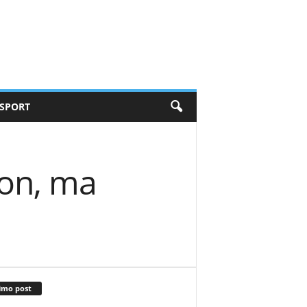
SPORT
ion, ma
imo post