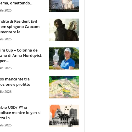
ema, omettendo...
ile 2026
ndite di Resident Evil
iem spingono Capcom
mentare le...
ile 2026
im Cup – Colonna del
ano di Anna Nordqvist:
per...
ile 2026
sso mancante tra
zione e profitto
ile 2026
mbio USD/JPY si
olisce mentre lo yen si
za in...
ile 2026