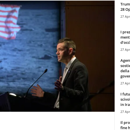
Trump
28 O
27 Apr
I pre
mentr
d’occ
27 Apr
Agen
sosti
della
gove
27 Apr
I fut
scivo
in Ira
27 Apr
Il pr
fine 