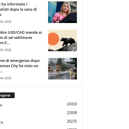
t ha informato i
alisti dopo la cena di
a
ile 2026
mbio USD/CAD scende ai
i di sei settimane
e il...
ile 2026
rme di emergenza dopo
ansas City ha visto un
..
ile 2026
egoria
24319
ia
22938
20275
ca