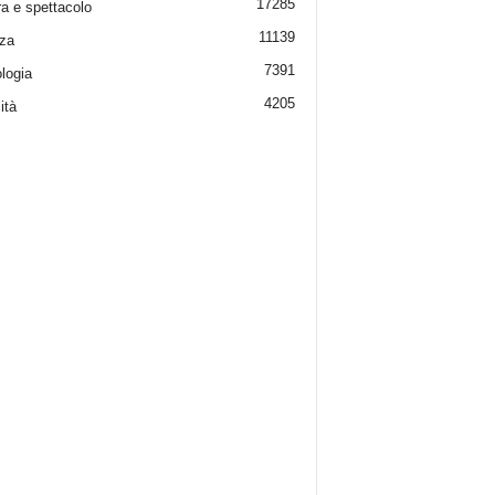
17285
ra e spettacolo
11139
za
7391
logia
4205
ità