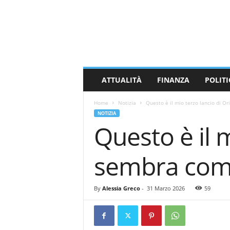
M
a
s
s
a
C
a
ATTUALITÀ
FINANZA
POLITI
r
r
Home
Notizia
Questo è il mio terzo lancio di 
a
NOTIZIA
r
Questo è il 
a
N
e
sembra com
w
s
By
Alessia Greco
-
31 Marzo 2026
59