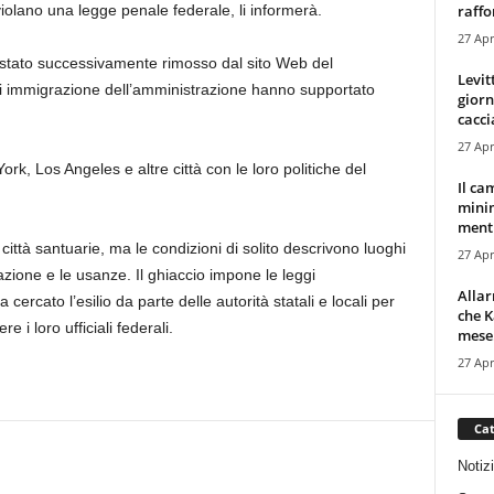
raffor
violano una legge penale federale, li informerà.
27 Apr
è stato successivamente rimosso dal sito Web del
Levit
 di immigrazione dell’amministrazione hanno supportato
giorn
cacci
27 Apr
rk, Los Angeles e altre città con le loro politiche del
Il ca
minim
mentr
città santuarie, ma le condizioni di solito descrivono luoghi
27 Apr
zione e le usanze. Il ghiaccio impone le leggi
Alla
cercato l’esilio da parte delle autorità statali e locali per
che K
re i loro ufficiali federali.
mese.
27 Apr
Cat
Notiz