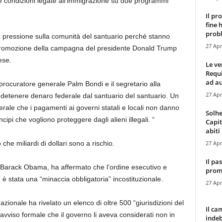
e condizioni legate all’immigrazione su due programmi
Il pr
fine 
probl
pressione sulla comunità del santuario perché stanno
27 Apr
promozione della campagna del presidente Donald Trump
ese.
Le ve
Requ
ad au
rocuratore generale Palm Bondi e il segretario alla
27 Apr
a detenere denaro federale dal santuario del santuario. Un
erale che i pagamenti ai governi statali e locali non danno
Solhe
cipi che vogliono proteggere dagli alieni illegali. “
Capit
abiti 
27 Apr
che miliardi di dollari sono a rischio.
Il pa
 Barack Obama, ha affermato che l’ordine esecutivo e
promo
 è stata una “minaccia obbligatoria” incostituzionale.
27 Apr
azionale ha rivelato un elenco di oltre 500 “giurisdizioni del
Il ca
 avviso formale che il governo li aveva considerati non in
indeb