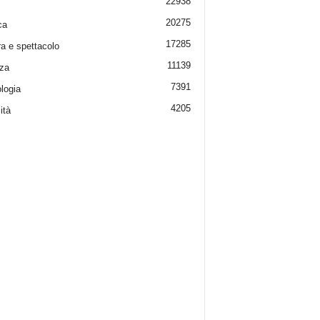
22938
20275
ca
17285
ra e spettacolo
11139
za
7391
logia
4205
ità