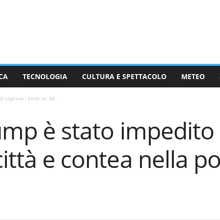
CA
TECNOLOGIA
CULTURA E SPETTACOLO
METEO
i tagliare i fondi da 34...
ump è stato impedito d
ittà e contea nella pol