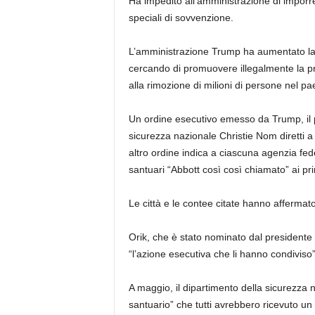
Ha impedito all’amministrazione di imporr
speciali di sovvenzione.
L’amministrazione Trump ha aumentato la 
cercando di promuovere illegalmente la 
alla rimozione di milioni di persone nel pa
Un ordine esecutivo emesso da Trump, il p
sicurezza nazionale Christie Nom diretti 
altro ordine indica a ciascuna agenzia fed
santuari “Abbott così così chiamato” ai prin
Le città e le contee citate hanno affermato 
Orik, che è stato nominato dal presidente
“l’azione esecutiva che li hanno condiviso”
A maggio, il dipartimento della sicurezza n
santuario” che tutti avrebbero ricevuto un