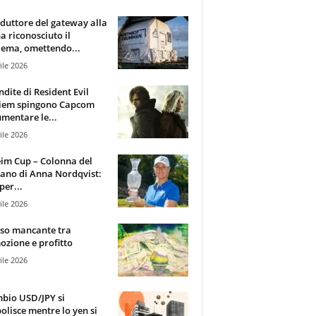
oduttore del gateway alla
ha riconosciuto il
ema, omettendo...
ile 2026
ndite di Resident Evil
iem spingono Capcom
mentare le...
ile 2026
im Cup – Colonna del
ano di Anna Nordqvist:
per...
ile 2026
sso mancante tra
zione e profitto
ile 2026
mbio USD/JPY si
olisce mentre lo yen si