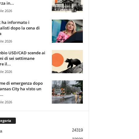
za in...
ile 2026
t ha informato i
alisti dopo la cena di
a
ile 2026
mbio USD/CAD scende ai
i di sei settimane
e il...
ile 2026
rme di emergenza dopo
ansas City ha visto un
..
ile 2026
egoria
24319
ia