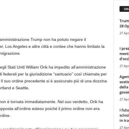
Ult
Trump
28 O
27 Apr
 l’amministrazione Trump non ha potuto negare il
, Los Angeles e altre città e contee che hanno limitato la
I pre
mentr
mmigrazione.
d’occ
27 Apr
egli Stati Uniti William Orik ha impedito all’amministrazione
ndi federali per la giurisdizione “santuario” così chiamata per
Agen
. Il suo ordine precedente si è assicurato più di una dozzina
sosti
della
rtland e Seattle.
gove
27 Apr
 non è tornata immediatamente. Nel suo verdetto, Orik ha
pposta all’ordine esteso poiché il primo ordine non era
I fut
scivo
rdine.
in Ira
27 Apr