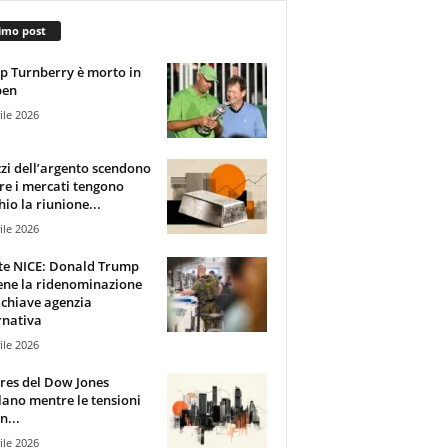
imo post
 Turnberry è morto in
pen
ile 2026
zzi dell’argento scendono
e i mercati tengono
hio la riunione...
ile 2026
te NICE: Donald Trump
ene la ridenominazione
 chiave agenzia
rnativa
ile 2026
ures del Dow Jones
lano mentre le tensioni
n...
ile 2026