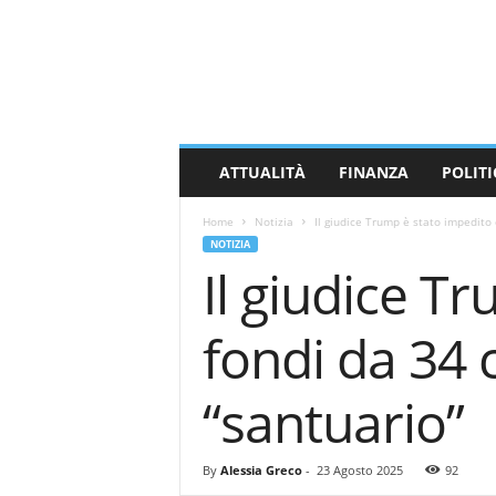
M
a
s
s
a
C
a
ATTUALITÀ
FINANZA
POLITI
r
r
Home
Notizia
Il giudice Trump è stato impedito d
a
NOTIZIA
r
Il giudice Tr
a
N
e
fondi da 34 c
w
s
“santuario”
By
Alessia Greco
-
23 Agosto 2025
92