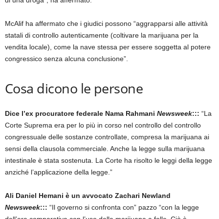
McAlif ha affermato che i giudici possono “aggrapparsi alle attività
statali di controllo autenticamente (coltivare la marijuana per la
vendita locale), come la nave stessa per essere soggetta al potere
congressico senza alcuna conclusione”.
Cosa dicono le persone
Dice l’ex procuratore federale Nama Rahmani
Newsweek
:::
“La
Corte Suprema era per lo più in corso nel controllo del controllo
congressuale delle sostanze controllate, compresa la marijuana ai
sensi della clausola commerciale. Anche la legge sulla marijuana
intestinale è stata sostenuta. La Corte ha risolto le leggi della legge
anziché l’applicazione della legge.”
Ali Daniel Hemani è un avvocato Zachari Newland
Newsweek
:::
“Il governo si confronta con” pazzo “con la legge
dell’era comparativa con l’uso della marijuana a folle. Ciò è