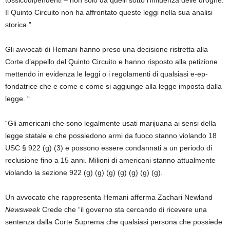
tossicodipendenti – non solo da quelli sotto l’influenza delle droghe.
Il Quinto Circuito non ha affrontato queste leggi nella sua analisi
storica.”
Gli avvocati di Hemani hanno preso una decisione ristretta alla
Corte d’appello del Quinto Circuito e hanno risposto alla petizione
mettendo in evidenza le leggi o i regolamenti di qualsiasi e-ep-
fondatrice che e come e come si aggiunge alla legge imposta dalla
legge. “
“Gli americani che sono legalmente usati marijuana ai sensi della
legge statale e che possiedono armi da fuoco stanno violando 18
USC § 922 (g) (3) e possono essere condannati a un periodo di
reclusione fino a 15 anni. Milioni di americani stanno attualmente
violando la sezione 922 (g) (g) (g) (g) (g) (g) (g).
Un avvocato che rappresenta Hemani afferma Zachari Newland
Newsweek
Crede che “il governo sta cercando di ricevere una
sentenza dalla Corte Suprema che qualsiasi persona che possiede