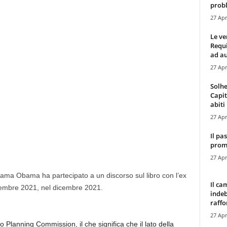
probl
27 Apr
Le ve
Requ
ad au
27 Apr
Solhe
Capit
abiti 
27 Apr
Il pa
promo
27 Apr
Obama Obama ha partecipato a un discorso sul libro con l’ex
Il ca
cembre 2021, nel dicembre 2021.
indeb
raffor
27 Apr
 Planning Commission, il che significa che il lato della