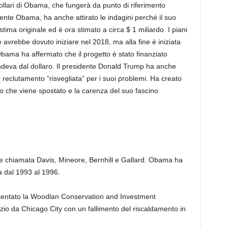
dollari di Obama, che fungerà da punto di riferimento
idente Obama, ha anche attirato le indagini perché il suo
tima originale ed è ora stimato a circa $ 1 miliardo. I piani
e avrebbe dovuto iniziare nel 2018, ma alla fine è iniziata
bama ha affermato che il progetto è stato finanziato
ndeva dal dollaro. Il presidente Donald Trump ha anche
 di reclutamento “risvegliata” per i suoi problemi. Ha creato
to che viene spostato e la carenza del suo fascino
e chiamata Davis, Mineore, Bernhill e Gallard. Obama ha
a dal 1993 al 1996.
ntato la Woodlan Conservation and Investment
izio da Chicago City con un fallimento del riscaldamento in