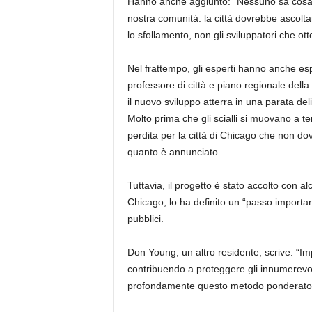
Hanno anche aggiunto: “Nessuno sa cosa s
nostra comunità: la città dovrebbe ascolta
lo sfollamento, non gli sviluppatori che o
Nel frattempo, gli esperti hanno anche esp
professore di città e piano regionale della 
il nuovo sviluppo atterra in una parata del
Molto prima che gli scialli si muovano a terr
perdita per la città di Chicago che non do
quanto è annunciato.
Tuttavia, il progetto è stato accolto con a
Chicago, lo ha definito un “passo importan
pubblici.
Don Young, un altro residente, scrive: “Imp
contribuendo a proteggere gli innumerevoli
profondamente questo metodo ponderato e 