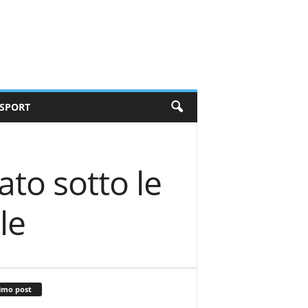
SPORT
to sotto le
le
imo post