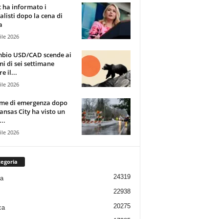
t ha informato i
alisti dopo la cena di
a
ile 2026
mbio USD/CAD scende ai
i di sei settimane
e il...
ile 2026
rme di emergenza dopo
ansas City ha visto un
..
ile 2026
egoria
24319
ia
22938
20275
ca