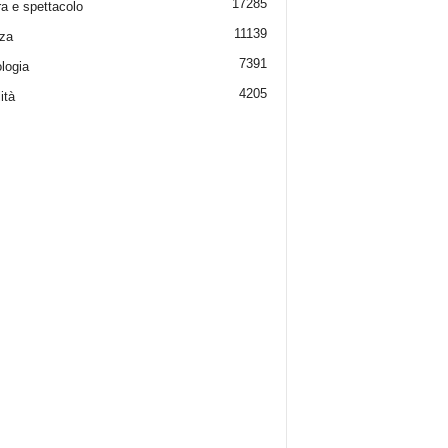
17285
ra e spettacolo
11139
za
7391
logia
4205
ità