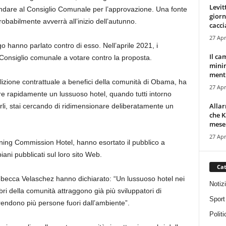
Levit
andare al Consiglio Comunale per l’approvazione. Una fonte
giorn
obabilmente avverrà all’inizio dell’autunno.
cacci
27 Apr
o hanno parlato contro di esso. Nell’aprile 2021, i
Il ca
Consiglio comunale a votare contro la proposta.
minim
mentr
izione contrattuale a benefici della comunità di Obama, ha
27 Apr
re rapidamente un lussuoso hotel, quando tutti intorno
Alla
rli, stai cercando di ridimensionare deliberatamente un
che K
mese.
27 Apr
ning Commission Hotel, hanno esortato il pubblico a
ani pubblicati sul loro sito Web.
Cat
becca Velaschez hanno dichiarato: “Un lussuoso hotel nei
Notiz
i della comunità attraggono già più sviluppatori di
Sport
 rendono più persone fuori dall’ambiente”.
Politi