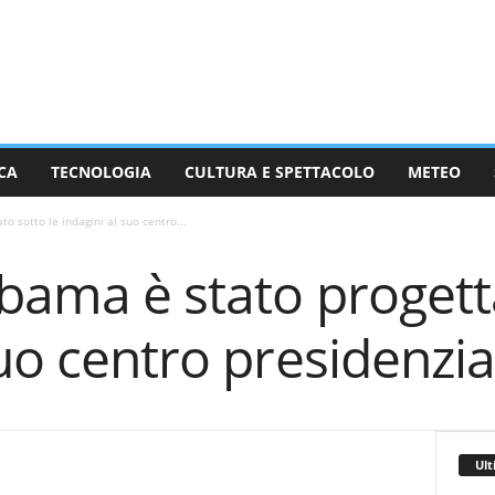
CA
TECNOLOGIA
CULTURA E SPETTACOLO
METEO
o sotto le indagini al suo centro...
bama è stato progetta
suo centro presidenzia
Ult