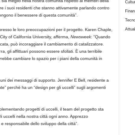
ia meglio nella nostra comunità rispetto ai membri della
Cultu
re i suoi residenti che stanno attivamente parlando contro
Finan
ttengono il benessere di questa comunità”.
Tecno
Attual
resso le loro preoccupazioni per il progetto. Karen Chaple,
City of California University, afferma,
Newsweek
: “Quando
icata, può incoraggiare il cambiamento di catalizzatore.
a, gli affittuari possono essere sfollati. È una terribile
vrebbe cambiare lo spazio per i piani della comunità in
lcuni dei messaggi di supporto. Jennifer E Bell, residente a
te” perché ha un “design per gli uccelli” sugli argomenti
lementando progetti di uccelli, il team del progetto sta
 uccelli nella nostra città ogni anno. Apprezzo
responsabile dello sviluppo della città”.