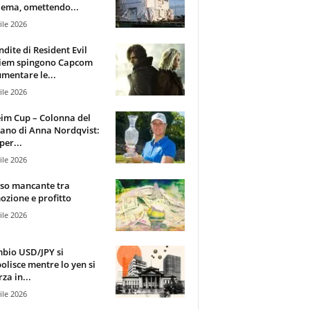
ema, omettendo...
ile 2026
ndite di Resident Evil
iem spingono Capcom
mentare le...
ile 2026
im Cup – Colonna del
ano di Anna Nordqvist:
per...
ile 2026
sso mancante tra
zione e profitto
ile 2026
mbio USD/JPY si
olisce mentre lo yen si
za in...
ile 2026