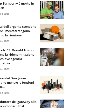
 Turnberry è morto in
pen
ile 2026
zzi dell’argento scendono
e i mercati tengono
hio la riunione...
ile 2026
te NICE: Donald Trump
ene la ridenominazione
 chiave agenzia
rnativa
ile 2026
ures del Dow Jones
lano mentre le tensioni
n...
ile 2026
oduttore del gateway alla
ha riconosciuto il