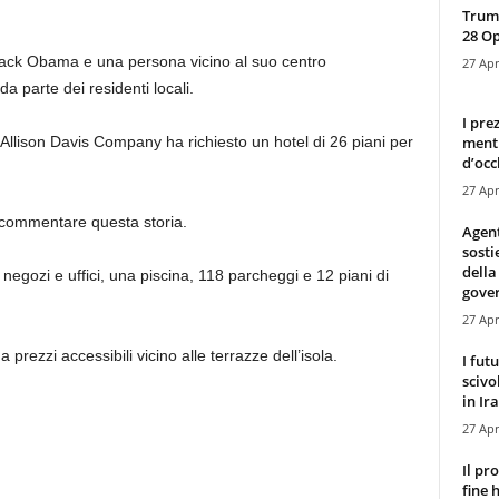
Trump
28 O
arack Obama e una persona vicino al suo centro
27 Apr
a parte dei residenti locali.
I pre
mentr
Allison Davis Company ha richiesto un hotel di 26 piani per
d’occ
27 Apr
 commentare questa storia.
Agen
sosti
della
negozi e uffici, una piscina, 118 parcheggi e 12 piani di
gove
27 Apr
rezzi accessibili vicino alle terrazze dell’isola.
I fut
scivo
in Ira
27 Apr
Il pr
fine 