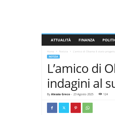
M
a
s
s
a
C
a
ATTUALITÀ
FINANZA
POLITI
r
r
Home
Notizia
L’amico di Obama è stato progettat
a
NOTIZIA
r
L’amico di O
a
N
e
indagini al 
w
s
By
Alessia Greco
-
23 Agosto 2025
124