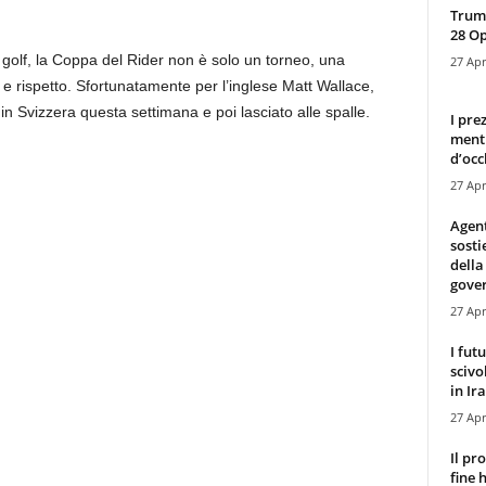
Trump
28 O
l golf, la Coppa del Rider non è solo un torneo, una
27 Apr
e rispetto. Sfortunatamente per l’inglese Matt Wallace,
n Svizzera questa settimana e poi lasciato alle spalle.
I pre
mentr
d’occ
27 Apr
Agen
sosti
della
gove
27 Apr
I fut
scivo
in Ira
27 Apr
Il pr
fine 