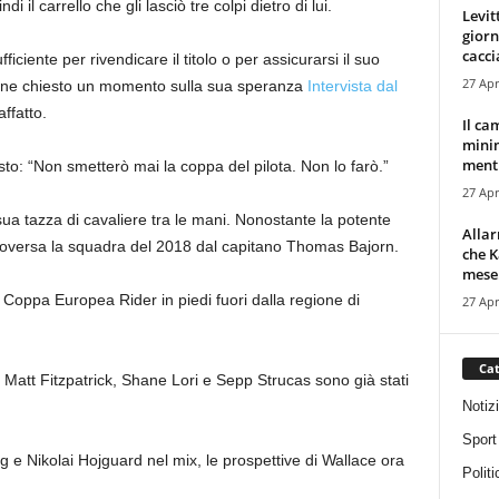
il carrello che gli lasciò tre colpi dietro di lui.
Levit
giorn
cacci
ficiente per rivendicare il titolo o per assicurarsi il suo
27 Apr
iene chiesto un momento sulla sua speranza
Intervista dal
ffatto.
Il ca
minim
mentr
sto: “Non smetterò mai la coppa del pilota. Non lo farò.”
27 Apr
sua tazza di cavaliere tra le mani. Nonostante la potente
Alla
troversa la squadra del 2018 dal capitano Thomas Bajorn.
che K
mese.
 Coppa Europea Rider in piedi fuori dalla regione di
27 Apr
Cat
Matt Fitzpatrick, Shane Lori e Sepp Strucas sono già stati
Notiz
Sport
g e Nikolai Hojguard nel mix, le prospettive di Wallace ora
Politi