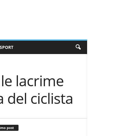
SPORT
le lacrime
del ciclista
imo post