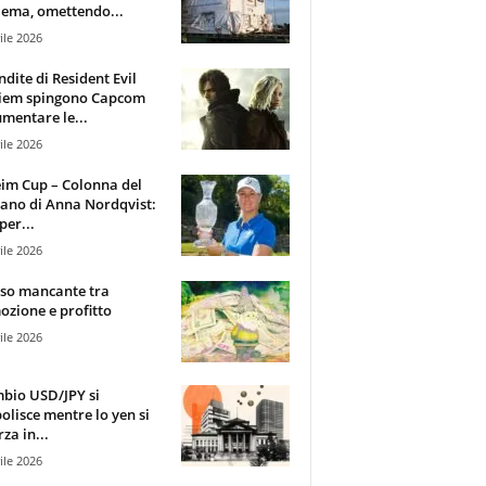
ema, omettendo...
ile 2026
ndite di Resident Evil
iem spingono Capcom
mentare le...
ile 2026
im Cup – Colonna del
ano di Anna Nordqvist:
per...
ile 2026
sso mancante tra
zione e profitto
ile 2026
mbio USD/JPY si
olisce mentre lo yen si
za in...
ile 2026