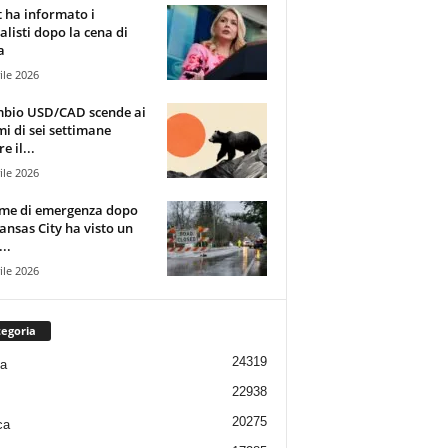
t ha informato i
alisti dopo la cena di
a
ile 2026
mbio USD/CAD scende ai
i di sei settimane
e il...
ile 2026
rme di emergenza dopo
ansas City ha visto un
..
ile 2026
egoria
24319
ia
22938
20275
ca