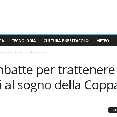
CA
TECNOLOGIA
CULTURA E SPETTACOLO
METEO
e lacrime mentre torni al sogno della...
batte per trattenere 
 al sogno della Coppa 
Ult