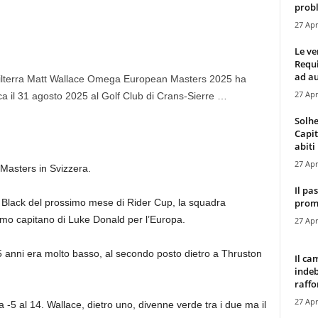
probl
27 Apr
Le ve
Requ
ad au
hilterra Matt Wallace Omega European Masters 2025 ha
27 Apr
ca il 31 agosto 2025 al Golf Club di Crans-Sierre …
Solhe
Capit
abiti 
27 Apr
Masters in Svizzera.
Il pa
promo
e Black del prossimo mese di Rider Cup, la squadra
timo capitano di Luke Donald per l’Europa.
27 Apr
35 anni era molto basso, al secondo posto dietro a Thruston
Il ca
indeb
raffor
27 Apr
 -5 al 14. Wallace, dietro uno, divenne verde tra i due ma il