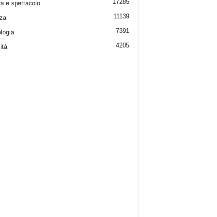
17285
ra e spettacolo
11139
za
7391
logia
4205
ità