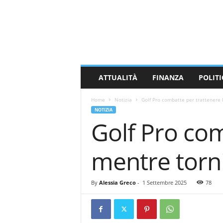
M
a
s
s
a
C
a
ATTUALITÀ
FINANZA
POLITI
r
r
Home
Notizia
Golf Pro combatte per trattenere l
a
NOTIZIA
r
Golf Pro com
a
N
e
mentre torni
w
s
By
Alessia Greco
-
1 Settembre 2025
78