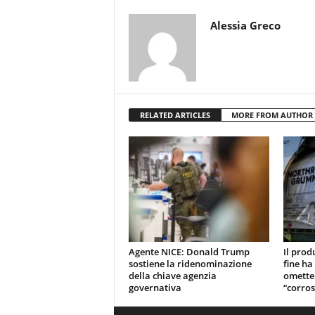
Alessia Greco
RELATED ARTICLES
MORE FROM AUTHOR
Agente NICE: Donald Trump
Il prod
sostiene la ridenominazione
fine ha
della chiave agenzia
omette
governativa
“corros