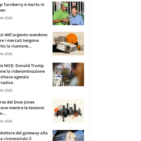
 Turnberry è morto in
pen
ile 2026
zzi dell’argento scendono
e i mercati tengono
hio la riunione...
ile 2026
te NICE: Donald Trump
ene la ridenominazione
 chiave agenzia
rnativa
ile 2026
ures del Dow Jones
lano mentre le tensioni
n...
ile 2026
oduttore del gateway alla
ha riconosciuto il