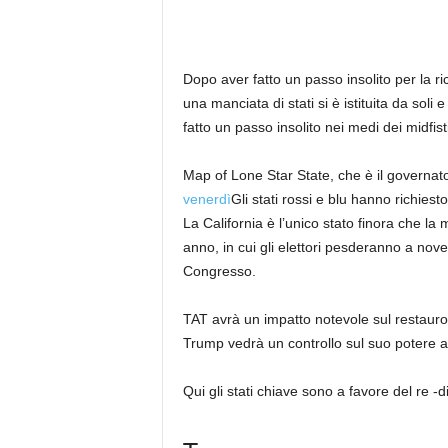
Dopo aver fatto un passo insolito per la 
una manciata di stati si è istituita da soli
fatto un passo insolito nei medi dei midfis
Map of Lone Star State, che è il governat
venerdì
Gli stati rossi e blu hanno richiest
La California è l’unico stato finora che l
anno, in cui gli elettori pesderanno a nove
Congresso.
TAT avrà un impatto notevole sul restauro d
Trump vedrà un controllo sul suo potere 
Qui gli stati chiave sono a favore del re -d