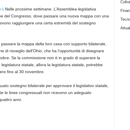
Cultu
erà
Nelle prossime settimane. L’Assemblea legislativa
Finan
linee del Congresso, dove passare una nuova mappa con una
Tecno
i devono raggiungere una certa estremità del sostegno
Attual
 passare la mappa della loro casa con supporto bilaterale,
e di risveglio dell’Ohio, che ha l’opportunità di disegnare
obre. Se la commissione non è in grado di superare la
egislatura statale, allora la legislatura statale, potrebbe
ere fino al 30 novembre.
to sostegno bilaterale per approvare il legislativo statale,
 Se le linee congressuali non ricevono un adeguato
quattro anni.