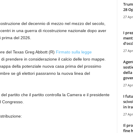
Trump
28 O
27 Apr
ricostruzione del decennio di mezzo nel mezzo del secolo,
 e centri in una guerra di ricostruzione nazionale dopo aver
I pre
mentr
ti prima del 2026.
d’occ
27 Apr
ore del Texas Greg Abbott (R)
Firmato sulla legge
o di prendere in considerazione il calcio delle loro mappe.
Agen
a mappa della potenziale nuova casa prima del prossimo
sosti
della
mbre se gli elettori passranno la nuova linea del
gove
27 Apr
el partito che il partito controlla la Camera e il presidente
I fut
scivo
al Congresso.
in Ira
27 Apr
istribuzione:
Il pr
fine 