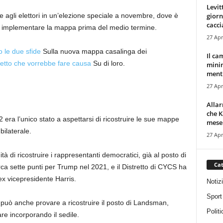
Levit
giorn
 agli elettori in un’elezione speciale a novembre, dove è
cacci
implementare la mappa prima del medio termine.
27 Apr
 le due sfide
Sulla nuova mappa casalinga dei
Il ca
tto che vorrebbe fare causa
Su di loro.
minim
mentr
27 Apr
Alla
che K
era l’unico stato a aspettarsi di ricostruire le sue mappe
mese.
ilaterale.
27 Apr
tà di ricostruire i rappresentanti democratici, già al posto di
Cat
ca sette punti per Trump nel 2021, e il Distretto di CYCS ha
ex vicepresidente Harris.
Notiz
Sport
 può anche provare a ricostruire il posto di Landsman,
Politi
are incorporando il sedile.