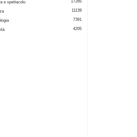
17285
ra e spettacolo
11139
za
7391
logia
4205
ità