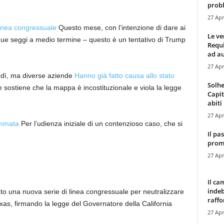
probl
27 Apr
inea congressuale
Questo mese, con l’intenzione di dare ai
Le ve
nque seggi a medio termine – questo è un tentativo di Trump
Requ
ad au
27 Apr
rdì, ma diverse aziende
Hanno già fatto causa allo stato
Solhe
ostiene che la mappa è incostituzionale e viola la legge
Capit
abiti 
27 Apr
ammata
Per l’udienza iniziale di un contenzioso caso, che si
Il pa
promo
27 Apr
Il ca
indeb
pato una nuova serie di linea congressuale per neutralizzare
raffor
exas, firmando la legge del Governatore della California
27 Apr