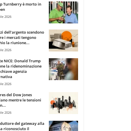
 Turnberry è morto in
pen
ile 2026
zzi dell’argento scendono
e i mercati tengono
hio la riunione...
ile 2026
te NICE: Donald Trump
ene la ridenominazione
 chiave agenzia
rnativa
ile 2026
ures del Dow Jones
lano mentre le tensioni
n...
ile 2026
oduttore del gateway alla
ha riconosciuto il