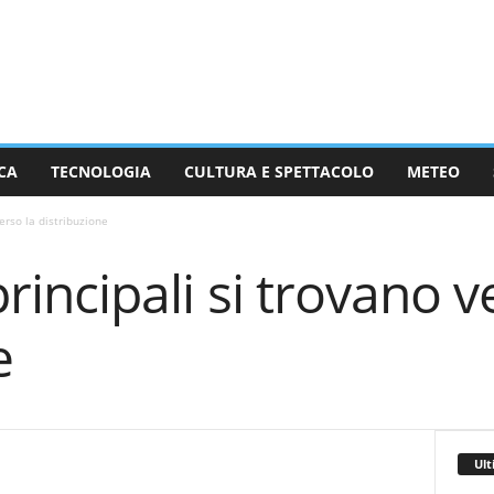
CA
TECNOLOGIA
CULTURA E SPETTACOLO
METEO
verso la distribuzione
 principali si trovano v
e
Ult