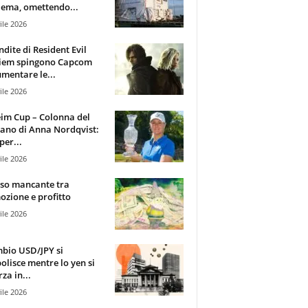
ema, omettendo...
ile 2026
ndite di Resident Evil
iem spingono Capcom
mentare le...
ile 2026
im Cup – Colonna del
ano di Anna Nordqvist:
per...
ile 2026
sso mancante tra
zione e profitto
ile 2026
mbio USD/JPY si
olisce mentre lo yen si
za in...
ile 2026