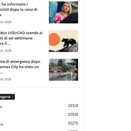
t ha informato i
alisti dopo la cena di
a
ile 2026
mbio USD/CAD scende ai
i di sei settimane
e il...
ile 2026
rme di emergenza dopo
ansas City ha visto un
..
ile 2026
egoria
24319
ia
22938
20275
ca