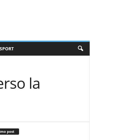
SPORT
erso la
imo post