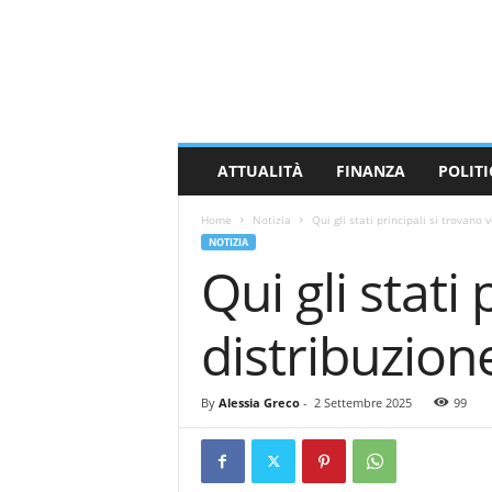
M
a
s
s
a
C
a
ATTUALITÀ
FINANZA
POLITI
r
r
Home
Notizia
Qui gli stati principali si trovano 
a
NOTIZIA
r
Qui gli stati
a
N
e
distribuzion
w
s
By
Alessia Greco
-
2 Settembre 2025
99