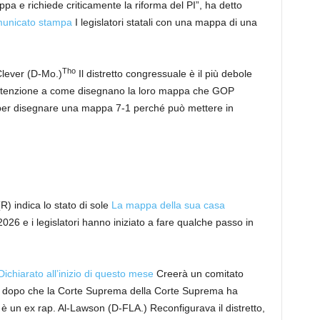
a e richiede criticamente la riforma del PI”, ha detto
unicato stampa
I legislatori statali con una mappa di una
Tho
Clever (D-Mo.)
Il distretto congressuale è il più debole
e attenzione a come disegnano la loro mappa che GOP
 per disegnare una mappa 7-1 perché può mettere in
) indica lo stato di sole
La mappa della sua casa
026 e i legislatori hanno iniziato a fare qualche passo in
Dichiarato all’inizio di questo mese
Creerà un comitato
se dopo che la Corte Suprema della Corte Suprema ha
 è un ex rap. Al-Lawson (D-FLA.) Reconfigurava il distretto,