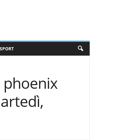
SPORT
s phoenix
artedì,