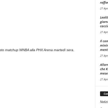
raffor
27 Apr
Levit
giorn
cacci
27 Apr
Il ca
minim
mentre
uesto matchup WNBA alla PHX Arena martedì sera.
27 Apr
Allar
che K
mese.
27 Apr
Cat
Notiz