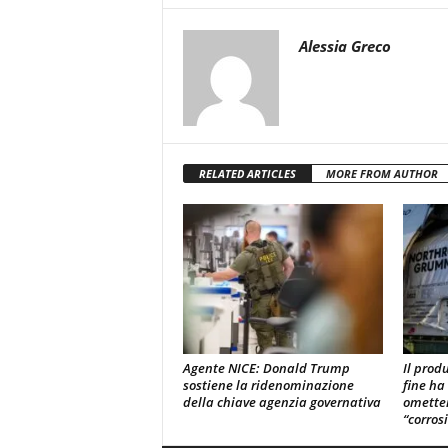
Alessia Greco
RELATED ARTICLES
MORE FROM AUTHOR
Agente NICE: Donald Trump
Il prod
sostiene la ridenominazione
fine ha
della chiave agenzia governativa
omette
“corros