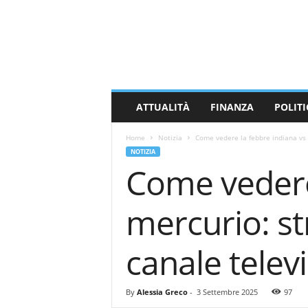
M
a
s
s
a
C
a
ATTUALITÀ
FINANZA
POLITI
r
r
Home
Notizia
Come vedere la febbre indiana vs 
a
NOTIZIA
r
Come vedere
a
N
e
mercurio: st
w
s
canale telev
By
Alessia Greco
-
3 Settembre 2025
97