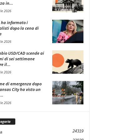
za in...
ile 2026
t ha informato i
alisti dopo la cena di
a
ile 2026
mbio USD/CAD scende ai
i di sei settimane
 il...
ile 2026
me di emergenza dopo
ansas City ha visto un
..
ile 2026
egoria
24319
ia