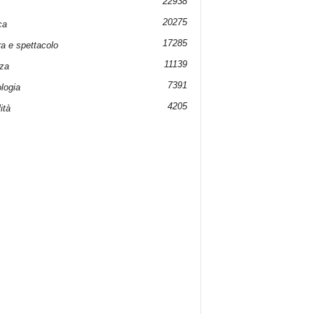
22938
20275
ca
17285
ra e spettacolo
11139
za
7391
logia
4205
ità