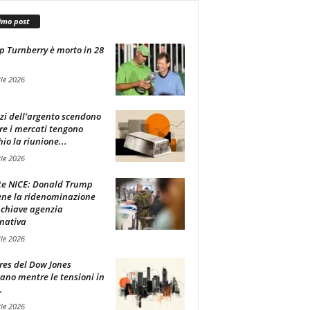
imo post
 Turnberry è morto in 28
ile 2026
zzi dell’argento scendono
e i mercati tengono
hio la riunione...
ile 2026
e NICE: Donald Trump
ene la ridenominazione
 chiave agenzia
nativa
ile 2026
ures del Dow Jones
lano mentre le tensioni in
.
ile 2026