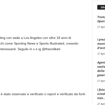
Ult
Trump
Open
27 Apr
ting con sede a Los Angeles con oltre 18 anni di
I pre
mentr
rchi come Sporting News e Sports Illustrated, creando
d’occ
nteressanti. Seguilo in x e ig @theonliketi
27 Apr
Agent
sosti
della
gover
27 Apr
I fut
scivo
 è stato osservato e verificato o report e verificato da fonti
Iran..
27 Apr