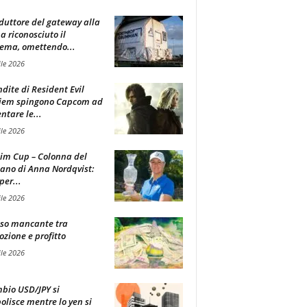
oduttore del gateway alla
ha riconosciuto il
ema, omettendo...
ile 2026
ndite di Resident Evil
iem spingono Capcom ad
tare le...
ile 2026
im Cup – Colonna del
ano di Anna Nordqvist:
per...
ile 2026
sso mancante tra
zione e profitto
ile 2026
mbio USD/JPY si
olisce mentre lo yen si