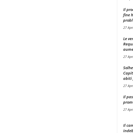
Il pr
fine 
probl
27 Apr
Le ve
Requ
aumen
27 Apr
Solhe
Capit
abiti 
27 Apr
Il pa
promo
27 Apr
Il ca
indeb