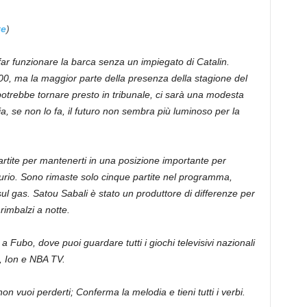
te
)
ar funzionare la barca senza un impiegato di Catalin.
00, ma la maggior parte della presenza della stagione del
potrebbe tornare presto in tribunale, ci sarà una modesta
a, se non lo fa, il futuro non sembra più luminoso per la
artite per mantenerti in una posizione importante per
curio. Sono rimaste solo cinque partite nel programma,
l gas. Satou Sabali è stato un produttore di differenze per
rimbalzi a notte.
 Fubo, dove puoi guardare tutti i giochi televisivi nazionali
 Ion e NBA TV.
uoi perderti; Conferma la melodia e tieni tutti i verbi.