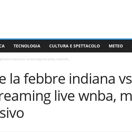
CA
TECNOLOGIA
CULTURA E SPETTACOLO
METEO
phoenix mercurio: streaming live wnba, martedì,...
 la febbre indiana v
reaming live wnba, m
isivo