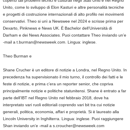
coperto tali problemi tecnici e culturali negli Stati Uniti e nel Regno
Unito, come lo sviluppo di Elon Kasturi e altre personalità tecniche
e progetti di costruzione internazionali di alto profilo nei movimenti
conservativi. Theo si unì a Newswee nel 2024 e scrisse prima per
Dexarto, Pinknews e News UK. È Bachelor dell’Università di
Darham e dei News Associates. Puoi contattare Theo inviando un’e
-mail a t.burman@newsweek.com. Lingua: inglese.
Theo Burman e
Shane Crucher è un editore di notizie a Londra, nel Regno Unito. In
precedenza ha supervisionato il mio turno, il controllo dei fatti e le
feste di notizie, e prima c’era un reporter senior, che copriva
principalmente notizie e politiche statunitensi. Shane è entrato a far
parte dell’IBT nel Regno Unito nel febbraio 2018, dove ha
interpretato vari ruoli editoriali coprendo vari bit tra cui notizie
generali, politica, economia, affari e proprietà. Si è laureato alla
Lincoln University in Inghilterra. Lingua: inglese. Puoi raggiungere
Shan inviando un’e -mail a s.croucher@newsweek.com