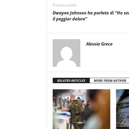
Previous article
Dwayne Johnson ha parlato di “Ho se
il peggior dolore”
Alessia Greco
RELATED ARTICLES
MORE FROM AUTHOR