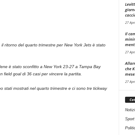
Levit
giorn
cacci
27 Apr
Il ca
minim
mentre
l ritorno del quarto trimestre per New York Jets è stato
27 Apr
Allar
lene è stato sconfitto a New York 23-27 a Tampa Bay
che K
mese.
ield goal di 36 casi per vincere la partita.
27 Apr
ono stati mostrati nel quarto trimestre e ci sono tre tickway
Cat
Notiz
Sport
Politi