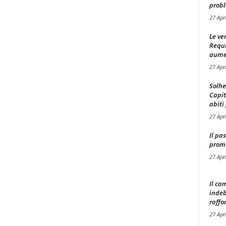
probl
27 Apr
Le ve
Requ
aumen
27 Apr
Solhe
Capit
abiti 
27 Apr
Il pa
promo
27 Apr
Il ca
indeb
raffor
27 Apr