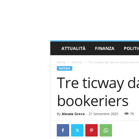
M
a
s
s
a
C
a
ATTUALITÀ
FINANZA
POLITI
r
r
Home
Notizia
Tre ticway dal danno straziante ai
a
NOTIZIA
r
Tre ticway d
a
N
e
bookeriers
w
s
By
Alessia Greco
-
21 Settembre 2025
79