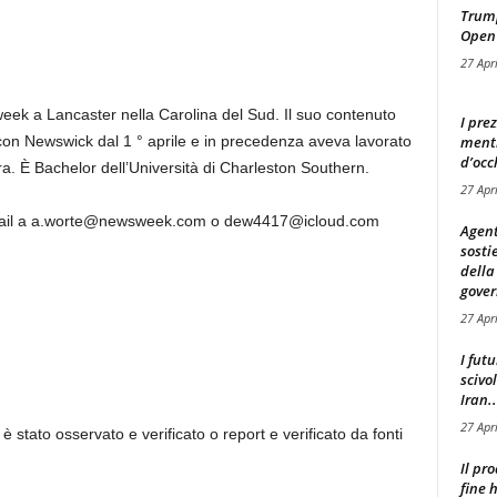
Trump
Open
27 Apr
eek a Lancaster nella Carolina del Sud. Il suo contenuto
I pre
mentr
on Newswick dal 1 ° aprile e in precedenza aveva lavorato
d’occ
a. È Bachelor dell’Università di Charleston Southern.
27 Apr
-mail a a.worte@newsweek.com o dew4417@icloud.com
Agent
sosti
della
gover
27 Apr
I fut
scivo
Iran..
27 Apr
 è stato osservato e verificato o report e verificato da fonti
Il pr
fine 