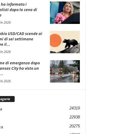
t ha informato i
alisti dopo la cena di
a
ile 2026
mbio USD/CAD scende ai
i di sei settimane
 il...
ile 2026
me di emergenza dopo
ansas City ha visto un
..
ile 2026
egoria
24319
ia
22938
20275
ca