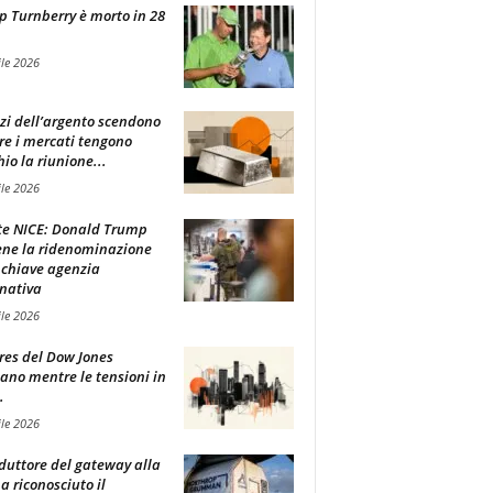
 Turnberry è morto in 28
ile 2026
zzi dell’argento scendono
e i mercati tengono
hio la riunione...
ile 2026
e NICE: Donald Trump
ene la ridenominazione
 chiave agenzia
nativa
ile 2026
ures del Dow Jones
lano mentre le tensioni in
.
ile 2026
oduttore del gateway alla
ha riconosciuto il