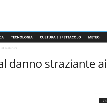
CA
TECNOLOGIA
CULTURA E SPETTACOLO
METEO
 jet bookeriers
al danno straziante ai
Ult