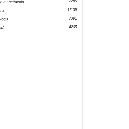
17285
ra e spettacolo
11139
za
7391
logia
4205
ità