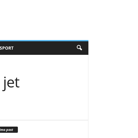
SPORT
 jet
imo post