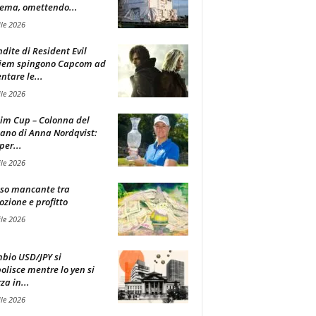
ema, omettendo...
ile 2026
ndite di Resident Evil
iem spingono Capcom ad
tare le...
ile 2026
im Cup – Colonna del
ano di Anna Nordqvist:
per...
ile 2026
sso mancante tra
zione e profitto
ile 2026
mbio USD/JPY si
olisce mentre lo yen si
za in...
ile 2026