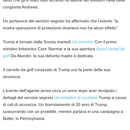
detto che gli è stato dato accesso al salone dei visitatori nella base
congiunta Andrews.
Un portavoce del servizio segreto ha affermato che l’evento “la
nostra operazione di protezione straniera non ha alcun effetto”.
Trump è tornato dalla Scozia martedì
Un incontro
Con il primo
ministro britannico Care Starmar e la sua apertura
Nuovi campi da
golf
Da Aberdin, la sua defunta madre è dedicata.
Il carrello da golf corazzato di Trump ora fa parte della sua
sicurezza
L’evento dell’agente arriva circa un anno dopo aver incolpato i
dettagli del servizio segreto
Un tentativo di uccidere
Trump a causa
di cali di sicurezza. Un licenziamento di 20 anni di Trump,
sussurrando con un proiettile, mentre parlava in una campagna a
Butler, in Pennsylvania.