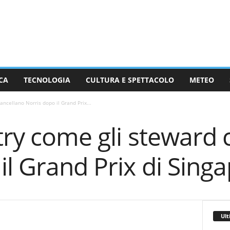
CA
TECNOLOGIA
CULTURA E SPETTACOLO
METEO
ancellano Norris dopo il Grand Prix...
try come gli steward 
il Grand Prix di Sing
Ult