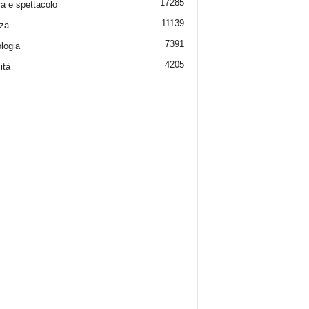
17285
ra e spettacolo
11139
za
7391
logia
4205
ità