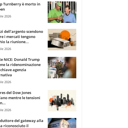
 Turnberry è morto in
pen
ile 2026
zzi dell’argento scendono
e i mercati tengono
hio la riunione...
ile 2026
te NICE: Donald Trump
ene la ridenominazione
 chiave agenzia
rnativa
ile 2026
ures del Dow Jones
lano mentre le tensioni
n...
ile 2026
oduttore del gateway alla
ha riconosciuto il