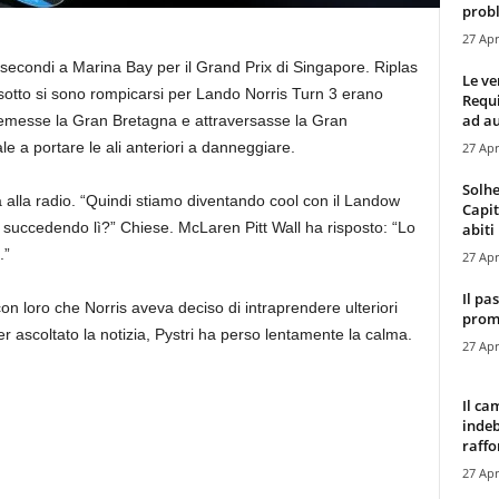
probl
27 Apr
secondi a Marina Bay per il Grand Prix di Singapore. Riplas
Le ve
sotto si sono rompicarsi per Lando Norris Turn 3 erano
Requ
ad au
premesse la Gran Bretagna e attraversasse la Gran
 a portare le ali anteriori a danneggiare.
27 Apr
Solhe
 alla radio. “Quindi stiamo diventando cool con il Landow
Capit
succedendo lì?” Chiese. McLaren Pitt Wall ha risposto: “Lo
abiti 
.”
27 Apr
Il pa
on loro che Norris aveva deciso di intraprendere ulteriori
promo
r ascoltato la notizia, Pystri ha perso lentamente la calma.
27 Apr
Il ca
indeb
raffor
27 Apr