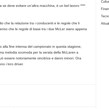
Cultu
 se deve evitare un’altra macchina, è un bel lavoro ****
Finan
Tecno
o che la relazione tra i conducenti e le regole che li
Attual
nso che le regole di base tra i due McLer siano appena
alla fine intensa del campionato in questa stagione,
una melodia scomoda per la serata della McLaren a
uò essere notoriamente vincitrice e danni minori. Ora
o i loro driver.