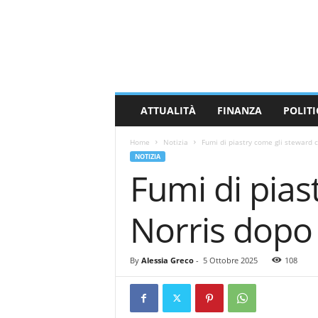
M
a
s
s
a
C
a
ATTUALITÀ
FINANZA
POLITI
r
r
Home
Notizia
Fumi di piastry come gli steward c
a
NOTIZIA
r
Fumi di pias
a
N
e
Norris dopo 
w
s
By
Alessia Greco
-
5 Ottobre 2025
108