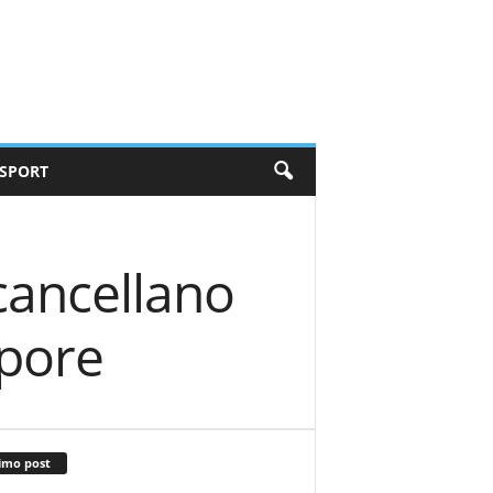
SPORT
cancellano
apore
imo post