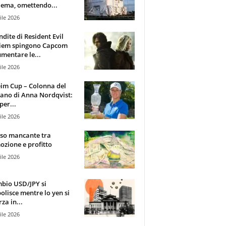
ema, omettendo...
ile 2026
ndite di Resident Evil
iem spingono Capcom
mentare le...
ile 2026
im Cup – Colonna del
ano di Anna Nordqvist:
per...
ile 2026
sso mancante tra
zione e profitto
ile 2026
mbio USD/JPY si
olisce mentre lo yen si
za in...
ile 2026