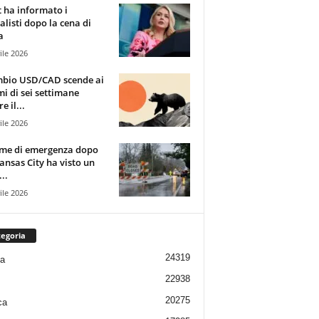
t ha informato i
alisti dopo la cena di
a
ile 2026
mbio USD/CAD scende ai
i di sei settimane
e il...
ile 2026
rme di emergenza dopo
ansas City ha visto un
..
ile 2026
egoria
24319
ia
22938
20275
ca