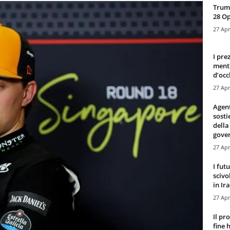
Trump
28 O
27 Apr
I pre
mentr
d’occ
27 Apr
Agen
sosti
della
gove
27 Apr
I fut
scivo
in Ira
27 Apr
Il pr
fine 