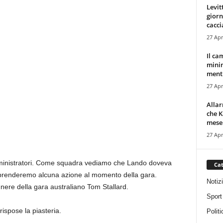
Levit
giorn
cacci
27 Apr
Il ca
minim
mentr
27 Apr
Alla
che K
mese.
27 Apr
mministratori. Come squadra vediamo che Lando doveva
Cat
raprenderemo alcuna azione al momento della gara.
Notiz
gnere della gara australiano Tom Stallard.
Sport
rispose la piasteria.
Politi