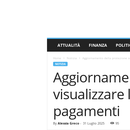
M
a
s
s
a
C
a
ATTUALITÀ
FINANZA
POLITI
r
r
Home
Notizia
Aggiornamento della protezione soc
a
NOTIZIA
r
Aggiornament
a
N
e
visualizzare 
w
s
pagamenti
By
Alessia Greco
-
31 Luglio 2025
95