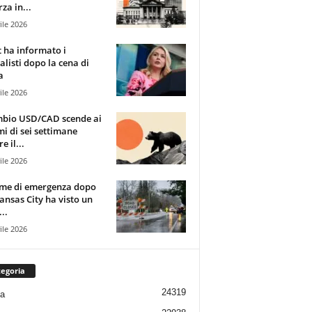
za in...
ile 2026
t ha informato i
alisti dopo la cena di
a
ile 2026
mbio USD/CAD scende ai
i di sei settimane
e il...
ile 2026
rme di emergenza dopo
ansas City ha visto un
..
ile 2026
egoria
24319
ia