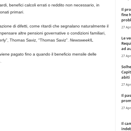
i, benefici calcoli errati o reddito non necessario, in
Il pr
onati primari.
fine 
probl
azione di difetti, come ritardi che segnalano naturalmente il
27 Apr
mpensare altre pensioni governative o condizioni familiari,
Le ve
elderly”, Thomas Saviz, “Thomas Saviz”.
Newsweek
IL
Requ
ad au
viene pagato fino a quando il beneficio mensile delle
27 Apr
.
Solhe
Capit
abiti 
27 Apr
Il pa
promo
27 Apr
Il ca
indeb