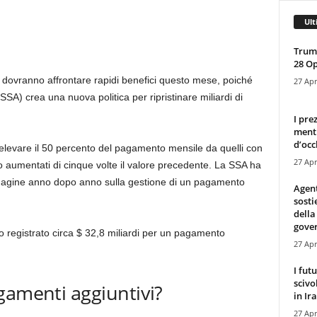
Ult
Trump
28 O
e dovranno affrontare rapidi benefici questo mese, poiché
27 Apr
SSA) crea una nuova politica per ripristinare miliardi di
I pre
mentr
d’occ
a prelevare il 50 percento del pagamento mensile da quelli con
27 Apr
 aumentati di cinque volte il valore precedente. La SSA ha
indagine anno dopo anno sulla gestione di un pagamento
Agen
sosti
della
gove
o registrato circa $ 32,8 miliardi per un pagamento
27 Apr
I fut
scivo
gamenti aggiuntivi?
in Ira
27 Apr