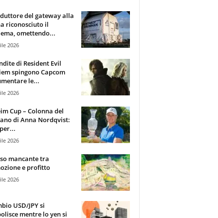
oduttore del gateway alla
ha riconosciuto il
ema, omettendo...
ile 2026
ndite di Resident Evil
iem spingono Capcom
mentare le...
ile 2026
im Cup – Colonna del
ano di Anna Nordqvist:
per...
ile 2026
sso mancante tra
zione e profitto
ile 2026
mbio USD/JPY si
olisce mentre lo yen si