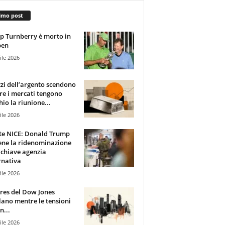
imo post
 Turnberry è morto in
pen
ile 2026
zzi dell’argento scendono
e i mercati tengono
hio la riunione...
ile 2026
te NICE: Donald Trump
ene la ridenominazione
 chiave agenzia
rnativa
ile 2026
ures del Dow Jones
lano mentre le tensioni
n...
ile 2026