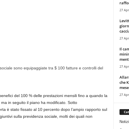
raffor
27 Apr
Levit
giorn
cacci
27 Apr
Il ca
minim
mentr
27 Apr
 sociale sono equipaggiate tra $ 100 fatture e controlli del
Alla
che K
mese.
27 Apr
nefici del 100 % delle prestazioni mensili fino a quando la
 ma in seguito il piano ha modificato. Sotto
ferta è stato fissato al 10 percento dopo l’ampio rapporto sul
Cat
iuntivi sulla previdenza sociale, molti dei quali non
Notiz