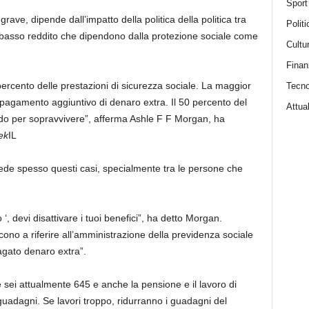
Sport
ave, dipende dall’impatto della politica della politica tra
Politi
a basso reddito che dipendono dalla protezione sociale come
Cultu
Finan
ercento delle prestazioni di sicurezza sociale. La maggior
Tecno
pagamento aggiuntivo di denaro extra. Il 50 percento del
Attual
odo per sopravvivere”, afferma Ashle F F Morgan, ha
ek
IL
ede spesso questi casi, specialmente tra le persone che
, devi disattivare i tuoi benefici”, ha detto Morgan.
ono a riferire all’amministrazione della previdenza sociale
agato denaro extra”.
Se sei attualmente 645 e anche la pensione e il lavoro di
 guadagni. Se lavori troppo, ridurranno i guadagni del