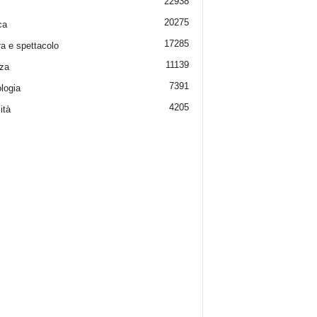
22938
20275
ca
17285
ra e spettacolo
11139
za
7391
logia
4205
ità