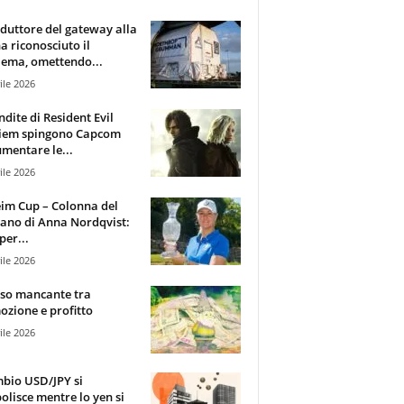
oduttore del gateway alla
ha riconosciuto il
ema, omettendo...
ile 2026
ndite di Resident Evil
iem spingono Capcom
mentare le...
ile 2026
im Cup – Colonna del
ano di Anna Nordqvist:
per...
ile 2026
sso mancante tra
zione e profitto
ile 2026
mbio USD/JPY si
olisce mentre lo yen si