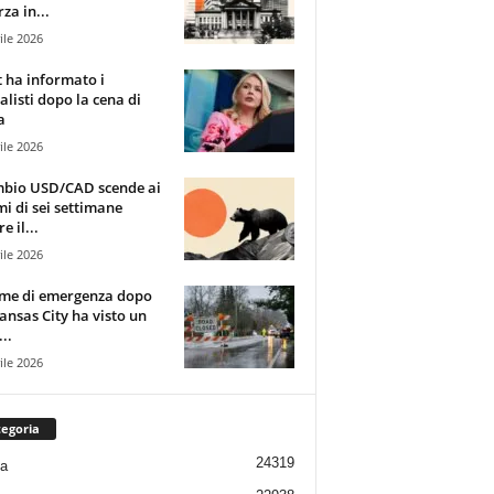
za in...
ile 2026
t ha informato i
alisti dopo la cena di
a
ile 2026
mbio USD/CAD scende ai
i di sei settimane
e il...
ile 2026
rme di emergenza dopo
ansas City ha visto un
..
ile 2026
egoria
24319
ia