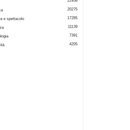
22938
20275
ca
17285
ra e spettacolo
11139
za
7391
logia
4205
ità