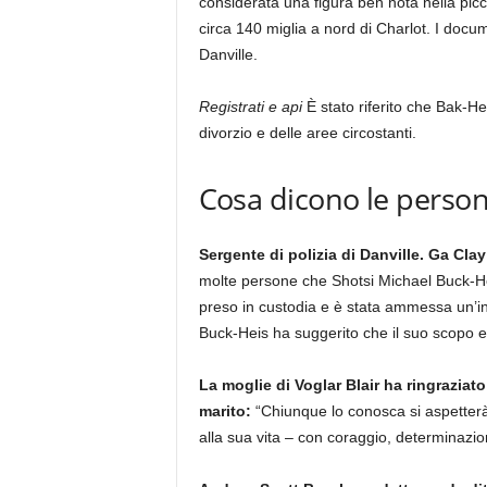
considerata una figura ben nota nella picco
circa 140 miglia a nord di Charlot. I docu
Danville.
Registrati e api
È stato riferito che Bak-H
divorzio e delle aree circostanti.
Cosa dicono le perso
Sergente di polizia di Danville. Ga Cla
molte persone che Shotsi Michael Buck-Hei
preso in custodia e è stata ammessa un’int
Buck-Heis ha suggerito che il suo scopo e
La moglie di Voglar Blair ha ringraziato
marito:
“Chiunque lo conosca si aspetterà 
alla sua vita – con coraggio, determinazio