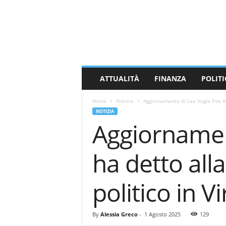
M
a
s
s
a
C
a
ATTUALITÀ
FINANZA
POLITI
r
r
Home
Notizia
Aggiornamento di Lee Vogla Fire At
a
NOTIZIA
r
Aggiornamen
a
N
e
ha detto all
w
s
politico in Vi
By
Alessia Greco
-
1 Agosto 2025
129