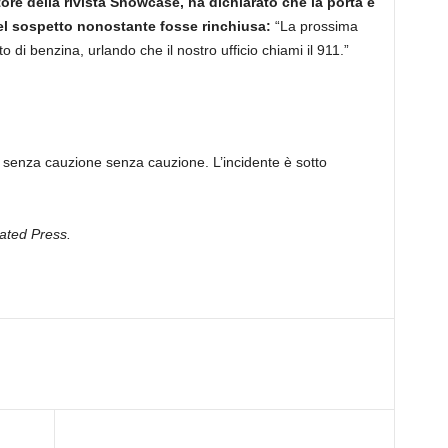
ore della rivista Showcase, ha dichiarato che la porta è
del sospetto nonostante fosse rinchiusa:
“La prossima
o di benzina, urlando che il nostro ufficio chiami il 911.”
 senza cauzione senza cauzione. L’incidente è sotto
iated Press.