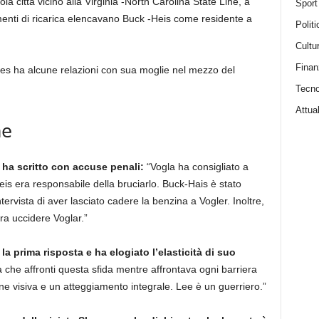
la città vicino alla Virginia -North Carolina State Line, a
Sport
menti di ricarica elencavano Buck -Heis come residente a
Politi
Cultu
Finan
ees ha alcune relazioni con sua moglie nel mezzo del
Tecno
Attual
ne
y ha scritto con accuse penali:
“Vogla ha consigliato a
s era responsabile della bruciarlo. Buck-Hais è stato
ervista di aver lasciato cadere la benzina a Vogler. Inoltre,
ra uccidere Voglar.”
 la prima risposta e ha elogiato l’elasticità di suo
che affronti questa sfida mentre affrontava ogni barriera
ne visiva e un atteggiamento integrale. Lee è un guerriero.”