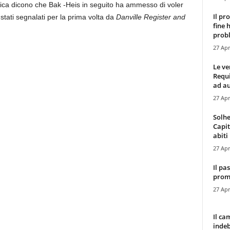
arica dicono che Bak -Heis in seguito ha ammesso di voler
Il pr
stati segnalati per la prima volta da
Danville Register and
fine 
probl
27 Apr
Le ve
Requ
ad au
27 Apr
Solhe
Capit
abiti 
27 Apr
Il pa
promo
27 Apr
Il ca
indeb