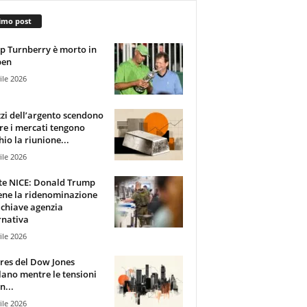
imo post
 Turnberry è morto in
pen
ile 2026
zzi dell’argento scendono
e i mercati tengono
hio la riunione...
ile 2026
te NICE: Donald Trump
ene la ridenominazione
 chiave agenzia
rnativa
ile 2026
ures del Dow Jones
lano mentre le tensioni
n...
ile 2026