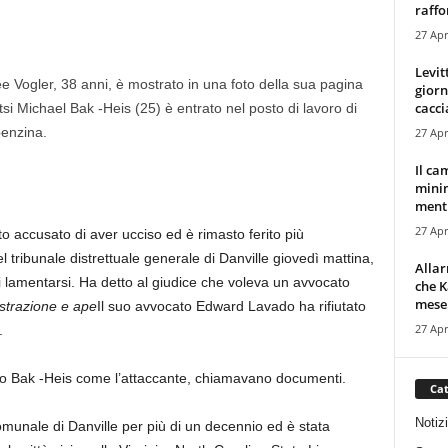
raffor
27 Apr
Levit
ee Vogler, 38 anni, è mostrato in una foto della sua pagina
giorn
cacci
si Michael Bak -Heis (25) è entrato nel posto di lavoro di
benzina.
27 Apr
Il ca
minim
mentr
27 Apr
o accusato di aver ucciso ed è rimasto ferito più
 tribunale distrettuale generale di Danville giovedì mattina,
Alla
di lamentarsi. Ha detto al giudice che voleva un avvocato
che K
mese.
strazione e ape
Il suo avvocato Edward Lavado ha rifiutato
27 Apr
.
ono Bak -Heis come l’attaccante, chiamavano documenti.
Cat
Notiz
omunale di Danville per più di un decennio ed è stata