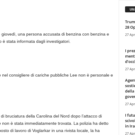
Ult
Trump
28 O
to giovedì, una persona accusata di benzina con benzina e
27 Apr
è stata informata dagli investigatori.
I pre
mentr
d’occ
27 Apr
e nel consigliere di cariche pubbliche Lee non è personale e
Agen
sosti
della
gove
27 Apr
I fut
 di bruciatura della Carolina del Nord dopo l’attacco di
scivo
 non è stata immediatamente trovata. La polizia ha detto
in Ira
sto di lavoro di Voglarkar in una rivista locale, la ha
27 Apr