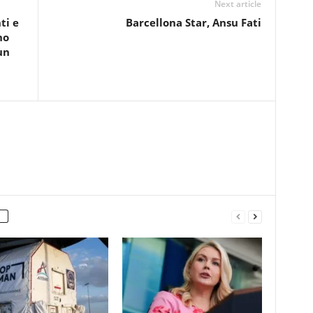
Next article
ti e
Barcellona Star, Ansu Fati
no
un