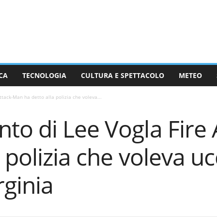
CA
TECNOLOGIA
CULTURA E SPETTACOLO
METEO
tack-Man ha detto alla polizia che voleva...
to di Lee Vogla Fire
a polizia che voleva u
rginia