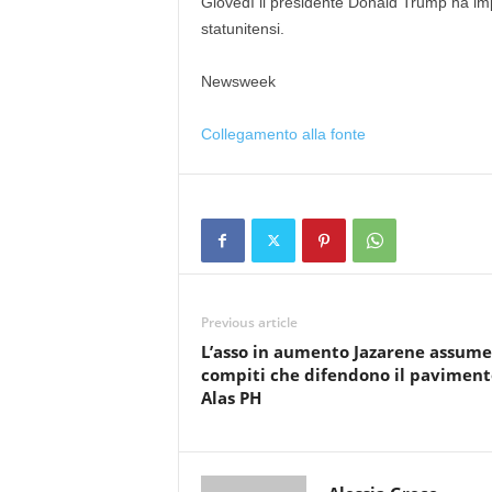
Giovedì il presidente Donald Trump ha impo
statunitensi.
Newsweek
Collegamento alla fonte
Previous article
L’asso in aumento Jazarene assume
compiti che difendono il paviment
Alas PH