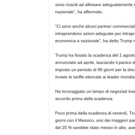
sono riusciti ad allineare adeguatamente c
nazionale”, ha affermato.
“Ci sono anche alcuni partner commerciali c
intraprendono azioni adeguate per intrapre
economica e nazionale”, ha detto Trump ne
Trump ha fissato la scadenza del 1 agost
annunciato ad aprile, lasciando il panico 
imposto un periodo di 90 giorni per la d
inviato le tariffe elencate ai leader mondial
Ha incoraggiato un lampo di negoziati ins
accordo prima della scadenza.
Poco prima della scadenza di venerdì, Tru
giorni con il Messico, uno dei maggiori part
del 25 % sarebbe stato messo in atto, a