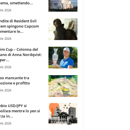
ema, omettendo...
ile 2026
ndite di Resident Evil
iem spingono Capcom
mentare le...
ile 2026
im Cup – Colonna del
ano di Anna Nordqvist:
per...
ile 2026
sso mancante tra
zione e profitto
ile 2026
mbio USD/JPY si
olisce mentre lo yen si
za in...
ile 2026