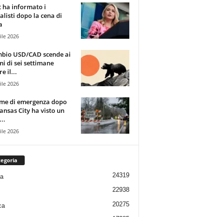
t ha informato i
alisti dopo la cena di
a
ile 2026
mbio USD/CAD scende ai
i di sei settimane
e il...
ile 2026
rme di emergenza dopo
ansas City ha visto un
..
ile 2026
egoria
24319
ia
22938
20275
ca