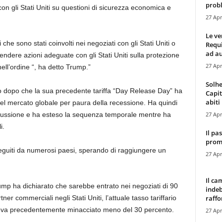
probl
on gli Stati Uniti su questioni di sicurezza economica e
27 Apr
Le ve
he sono stati coinvolti nei negoziati con gli Stati Uniti o
Requ
ad au
ndere azioni adeguate con gli Stati Uniti sulla protezione
27 Apr
ll’ordine “, ha detto Trump.”
Solhe
o dopo che la sua precedente tariffa “Day Release Day” ha
Capit
abiti 
del mercato globale per paura della recessione. Ha quindi
27 Apr
iscussione e ha esteso la sequenza temporale mentre ha
i.
Il pa
promo
eguiti da numerosi paesi, sperando di raggiungere un
27 Apr
Il ca
mp ha dichiarato che sarebbe entrato nei negoziati di 90
indeb
raffor
ner commerciali negli Stati Uniti, l’attuale tasso tariffario
veva precedentemente minacciato meno del 30 percento.
27 Apr