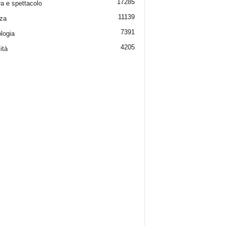
17285
ra e spettacolo
11139
za
7391
logia
4205
ità