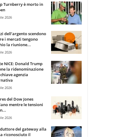
 Turnberry è morto in
pen
ile 2026
zzi dell’argento scendono
e i mercati tengono
hio la riunione...
ile 2026
te NICE: Donald Trump
ene la ridenominazione
 chiave agenzia
rnativa
ile 2026
ures del Dow Jones
lano mentre le tensioni
n...
ile 2026
oduttore del gateway alla
ha riconosciuto il