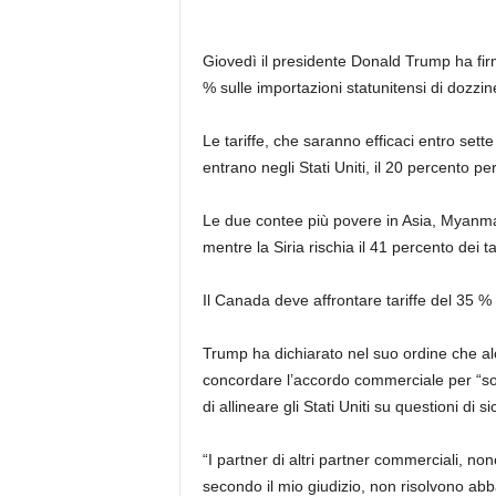
Giovedì il presidente Donald Trump ha fir
% sulle importazioni statunitensi di dozzi
Le tariffe, che saranno efficaci entro sette
entrano negli Stati Uniti, il 20 percento per
Le due contee più povere in Asia, Myanmar 
mentre la Siria rischia il 41 percento dei tas
Il Canada deve affrontare tariffe del 35 % s
Trump ha dichiarato nel suo ordine che a
concordare l’accordo commerciale per “so
di allineare gli Stati Uniti su questioni di
“I partner di altri partner commerciali, no
secondo il mio giudizio, non risolvono abb