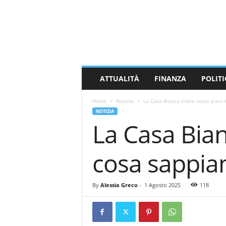
M
a
s
s
a
C
a
ATTUALITÀ
FINANZA
POLITI
r
r
Home
Notizia
La Casa Bianca rivela nuovi piani 
a
NOTIZIA
r
La Casa Bianc
a
N
e
cosa sappi
w
s
By
Alessia Greco
-
1 Agosto 2025
118