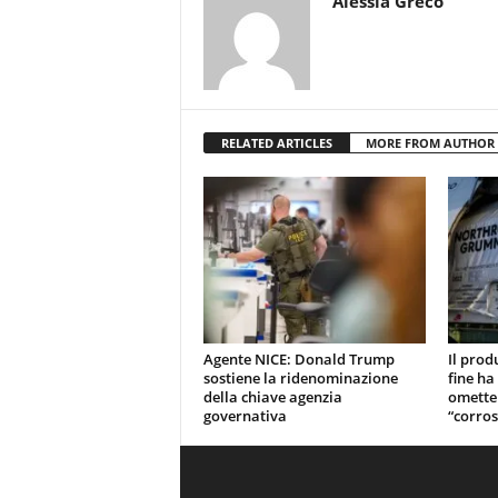
Alessia Greco
RELATED ARTICLES
MORE FROM AUTHOR
Agente NICE: Donald Trump
Il prod
sostiene la ridenominazione
fine ha
della chiave agenzia
omette
governativa
“corros