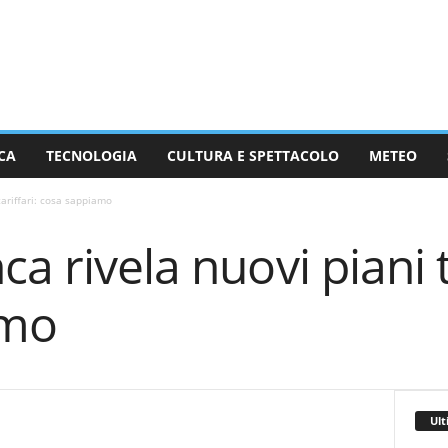
CA
TECNOLOGIA
CULTURA E SPETTACOLO
METEO
tariffari: cosa sappiamo
a rivela nuovi piani ta
amo
Ult