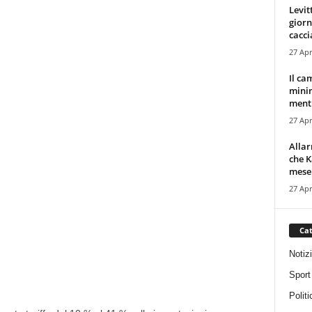
Levit
giorn
cacci
27 Apr
Il ca
minim
mentr
27 Apr
Alla
che K
mese.
27 Apr
Cat
Notiz
Sport
Politi