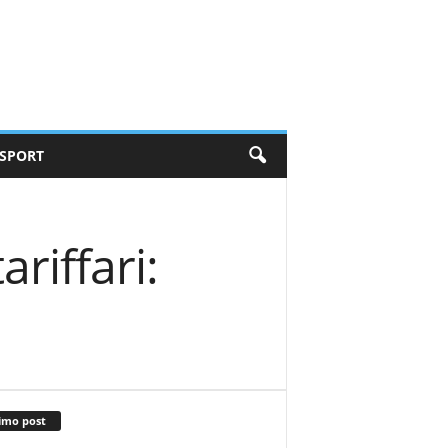
SPORT
riffari:
imo post