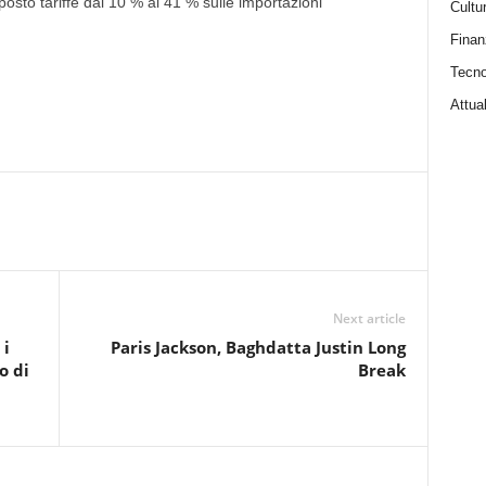
sto tariffe dal 10 % al 41 % sulle importazioni
Cultu
Finan
Tecno
Attual
Next article
 i
Paris Jackson, Baghdatta Justin Long
o di
Break