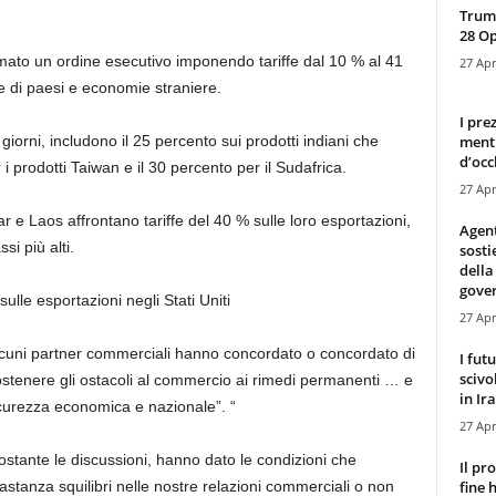
Trump
28 O
mato un ordine esecutivo imponendo tariffe dal 10 % al 41
27 Apr
ne di paesi e economie straniere.
I pre
mentr
 giorni, includono il 25 percento sui prodotti indiani che
d’occ
 i prodotti Taiwan e il 30 percento per il Sudafrica.
27 Apr
e Laos affrontano tariffe del 40 % sulle loro esportazioni,
Agen
si più alti.
sosti
della
gove
ulle esportazioni negli Stati Uniti
27 Apr
lcuni partner commerciali hanno concordato o concordato di
I fut
scivo
stenere gli ostacoli al commercio ai rimedi permanenti … e
in Ira
 sicurezza economica e nazionale”. “
27 Apr
nostante le discussioni, hanno dato le condizioni che
Il pr
fine 
astanza squilibri nelle nostre relazioni commerciali o non