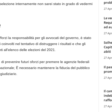
probl
selezione internamente non sarei stato in grado di vedermi
27 Apr
Le ve
Requ
e
ad au
27 Apr
forzi la responsabilità per gli avvocati del governo, è stato
Solhe
 coinvolti nel tentativo di distruggere i risultati e che gli
Capit
i all’elenco delle elezioni del 2021.
abiti 
27 Apr
o di prevenire futuri sforzi per premere le agenzie federali
Il pa
nazionale; È necessario mantenere la fiducia del pubblico
promo
giudiziario.
27 Apr
Il ca
indeb
raffor
27 Apr