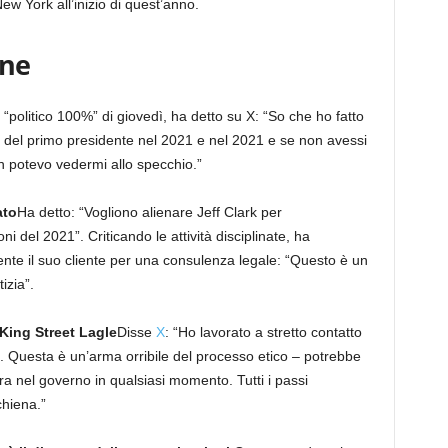
ew York all’inizio di quest’anno.
one
l “politico 100%” di giovedì, ha detto su X: “So che ho fatto
 del primo presidente nel 2021 e nel 2021 e se non avessi
n potevo vedermi allo specchio.”
ato
Ha detto: “Vogliono alienare Jeff Clark per
ni del 2021”. Criticando le attività disciplinate, ha
ente il suo cliente per una consulenza legale: “Questo è un
izia”.
King Street Lagle
Disse
X
: “Ho lavorato a stretto contatto
. Questa è un’arma orribile del processo etico – potrebbe
a nel governo in qualsiasi momento. Tutti i passi
chiena.”