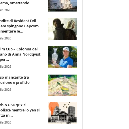
ema, omettendo...
ile 2026
ndite di Resident Evil
iem spingono Capcom
mentare le...
ile 2026
im Cup – Colonna del
ano di Anna Nordqvist:
per...
ile 2026
sso mancante tra
zione e profitto
ile 2026
mbio USD/JPY si
olisce mentre lo yen si
za in...
ile 2026