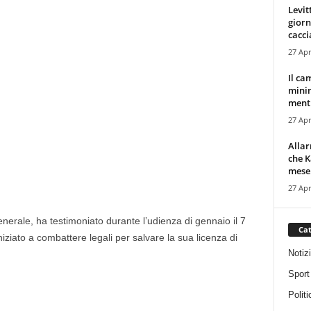
Levit
giorn
cacci
27 Apr
Il ca
minim
mentr
27 Apr
Alla
che K
mese.
27 Apr
enerale, ha testimoniato durante l’udienza di gennaio il 7
Cat
ziato a combattere legali per salvare la sua licenza di
Notiz
Sport
Politi