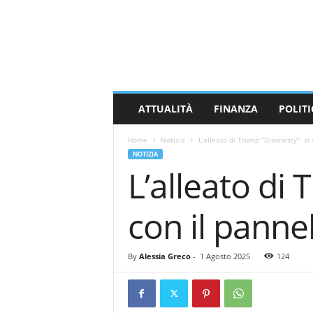
M
a
s
s
a
C
a
ATTUALITÀ
FINANZA
POLITI
r
r
Home
Notizia
L’alleato di Trump “Disonesty”: si
a
NOTIZIA
r
L’alleato di
a
N
e
con il panne
w
s
By
Alessia Greco
-
1 Agosto 2025
124