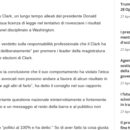
Trump
28 O
ey Clark, un lungo tempo alleati del presidente Donald
27 Apr
a licenza di legge nel tentativo di rovesciare i risultati
anel disciplinato a Washington.
I pre
mentr
d’occ
verdetto sulla responsabilità professionale che il Clark ha
27 Apr
o deliberatamente” per premere i leader della magistratura
e elezioni di Clark.
Agen
sosti
della
to la conclusione che il suo comportamento ha violato l’etica
gove
i avvocati non possono andare a favore di alcun risultato in
27 Apr
gli altri di farlo”, ha detto il consiglio nel suo rapporto.
I fut
scivo
ortante questione nazionale ininterrottamente e fortemente.
in Ira
e un messaggio al resto della barra e al pubblico non
27 Apr
Il pr
fine 
“politici al 100% e ha detto:” So di aver fatto la cosa giusta