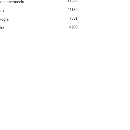
17285
ra e spettacolo
11139
za
7391
logia
4205
ità