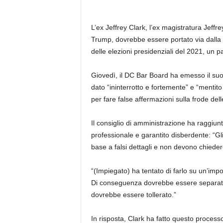
L’ex Jeffrey Clark, l’ex magistratura Jeffr
Trump, dovrebbe essere portato via dalla su
delle elezioni presidenziali del 2021, un p
Giovedì, il DC Bar Board ha emesso il suo 
dato “ininterrotto e fortemente” e “mentit
per fare false affermazioni sulla frode dell
Il consiglio di amministrazione ha raggiun
professionale e garantito disberdente: “Gl
base a falsi dettagli e non devono chiedere a
“(Impiegato) ha tentato di farlo su un’imp
Di conseguenza dovrebbe essere separato 
dovrebbe essere tollerato.”
In risposta, Clark ha fatto questo processo 