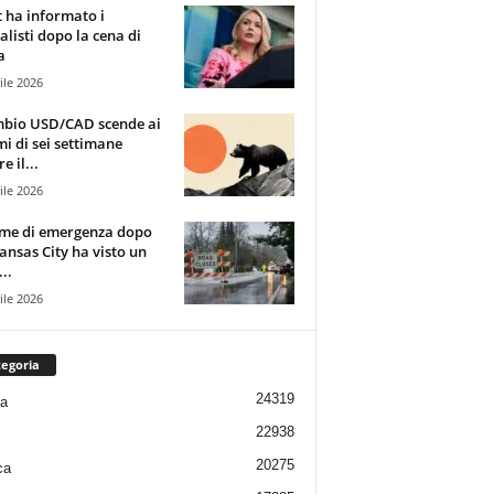
t ha informato i
alisti dopo la cena di
a
ile 2026
mbio USD/CAD scende ai
i di sei settimane
e il...
ile 2026
rme di emergenza dopo
ansas City ha visto un
..
ile 2026
egoria
24319
ia
22938
20275
ca