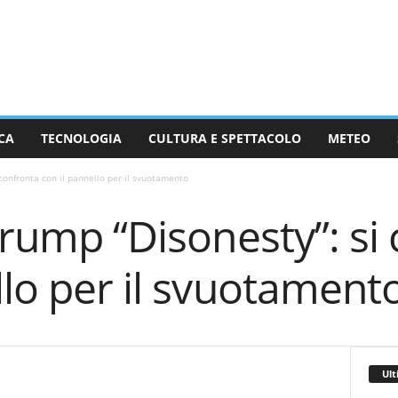
CA
TECNOLOGIA
CULTURA E SPETTACOLO
METEO
 confronta con il pannello per il svuotamento
 Trump “Disonesty”: si
llo per il svuotament
Ult