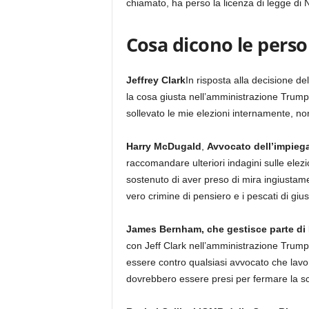
chiamato, ha perso la licenza di legge di N
Cosa dicono le pers
Jeffrey Clark
In risposta alla decisione de
la cosa giusta nell’amministrazione Trump
sollevato le mie elezioni internamente, no
Harry McDugald
,
Avvocato dell’impieg
raccomandare ulteriori indagini sulle elezio
sostenuto di aver preso di mira ingiustam
vero crimine di pensiero e i pescati di giust
James Bernham, che gestisce parte di 
con Jeff Clark nell’amministrazione Trump
essere contro qualsiasi avvocato che lavor
dovrebbero essere presi per fermare la s