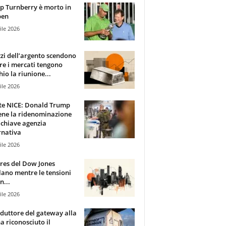
 Turnberry è morto in
pen
ile 2026
zzi dell’argento scendono
e i mercati tengono
hio la riunione...
ile 2026
te NICE: Donald Trump
ene la ridenominazione
 chiave agenzia
rnativa
ile 2026
ures del Dow Jones
lano mentre le tensioni
n...
ile 2026
oduttore del gateway alla
ha riconosciuto il