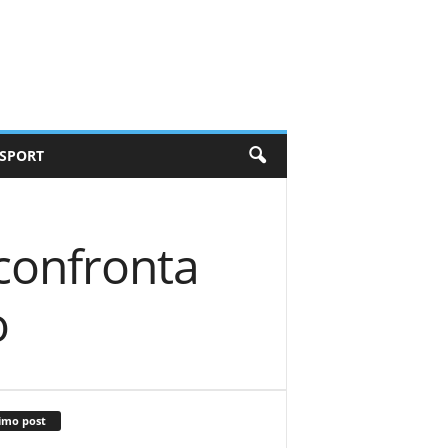
SPORT
 confronta
o
imo post