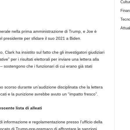
Cultu
Finan
Tecno
Attual
enerale nella prima amministrazione di Trump, e Joe è
del presidente per sfidare il suo 2021 a Biden.
Clark ha insistito sul fatto che gli investigatori giudiziari
ve” per i risultati elettorali per inviare una lettera alla
 – sostengono che i funzionari di cui erano già stati
 scorso durante un’audizione disciplinata che la lettera
vocati e la punizione avrebbe avuto un “impatto fresco”.
scente lista di alleati
o di informazione e regolamentazione presso l’ufficio della
vvocato di Trump-pre-premaco di affrontare le sanzioni