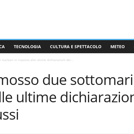
CA
TECNOLOGIA
CULTURA E SPETTACOLO
METEO
ucleari in risposta alle ultime dichiarazioni dei...
mosso due sottomarin
lle ultime dichiarazio
ussi