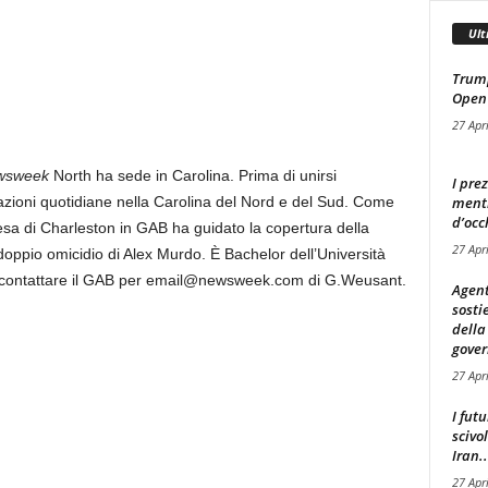
Ult
Trump
Open
27 Apr
wsweek
North ha sede in Carolina. Prima di unirsi
I pre
mentr
zioni quotidiane nella Carolina del Nord e del Sud. Come
d’occ
iesa di Charleston in GAB ha guidato la copertura della
27 Apr
 doppio omicidio di Alex Murdo. È Bachelor dell’Università
oi contattare il GAB per email@newsweek.com di G.Weusant.
Agent
sosti
della
gover
27 Apr
I fut
scivo
Iran..
27 Apr