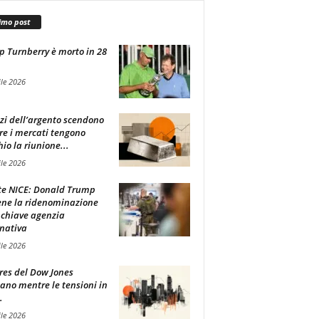
imo post
 Turnberry è morto in 28
ile 2026
zzi dell’argento scendono
e i mercati tengono
hio la riunione...
ile 2026
e NICE: Donald Trump
ene la ridenominazione
 chiave agenzia
nativa
ile 2026
ures del Dow Jones
lano mentre le tensioni in
.
ile 2026