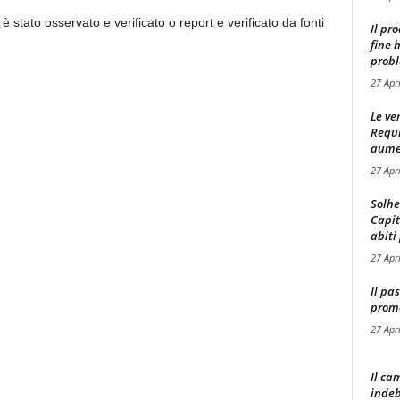
 è stato osservato e verificato o report e verificato da fonti
Il pr
fine 
probl
27 Apr
Le ve
Requ
aumen
27 Apr
Solhe
Capit
abiti 
27 Apr
Il pa
promo
27 Apr
Il ca
indeb