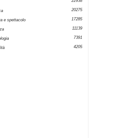
22938
20275
ca
17285
ra e spettacolo
11139
za
7391
logia
4205
ità