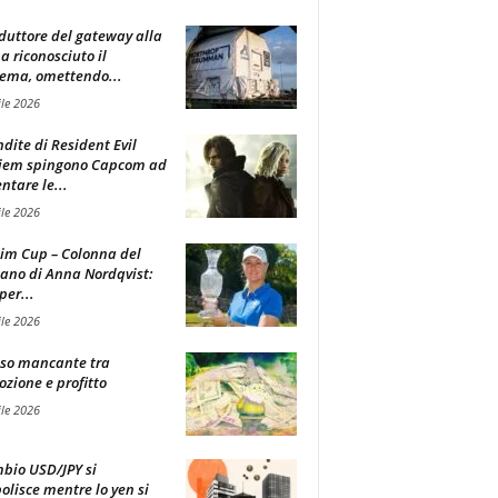
oduttore del gateway alla
ha riconosciuto il
ema, omettendo...
ile 2026
ndite di Resident Evil
iem spingono Capcom ad
tare le...
ile 2026
im Cup – Colonna del
ano di Anna Nordqvist:
per...
ile 2026
sso mancante tra
zione e profitto
ile 2026
mbio USD/JPY si
olisce mentre lo yen si