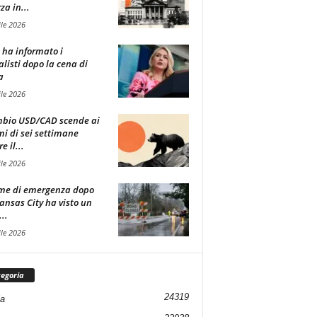
za in...
ile 2026
t ha informato i
alisti dopo la cena di
a
ile 2026
mbio USD/CAD scende ai
i di sei settimane
 il...
ile 2026
me di emergenza dopo
ansas City ha visto un
..
ile 2026
egoria
24319
ia