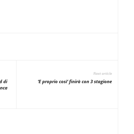
Next article
d di
‘E proprio così’ finirà con 3 stagione
anca