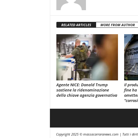
RELATED ARTICLES
MORE FROM AUTHOR
Agente NICE: Donald Trump
Il prod
sostiene la ridenominazione
fine ha
della chiave agenzia governativa
omette
“corros
Copyright 2025 © massacarraranews.com | Tutti i dirit