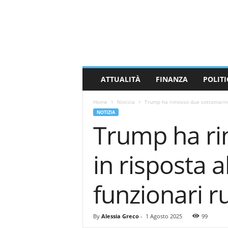
M
a
s
s
a
C
a
ATTUALITÀ
FINANZA
POLITI
r
r
Home
Notizia
Trump ha rimosso due sottomarini n
a
NOTIZIA
r
Trump ha ri
a
N
e
in risposta a
w
s
funzionari r
By
Alessia Greco
-
1 Agosto 2025
99