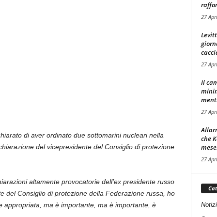
raffor
27 Apr
Levit
giorn
cacci
27 Apr
Il ca
minim
mentre
27 Apr
Allar
iarato di aver ordinato due sottomarini nucleari nella
che K
mese.
ichiarazione del vicepresidente del Consiglio di protezione
27 Apr
iarazioni altamente provocatorie dell’ex presidente russo
Cat
 del Consiglio di protezione della Federazione russa, ho
Notiz
ne appropriata, ma è importante, ma è importante, è