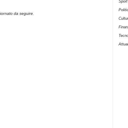
Sport
Politi
giornato da seguire.
Cultu
Finan
Tecno
Attual