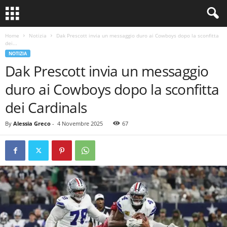
Home
Notizia
Dak Prescott invia un messaggio duro ai Cowboys dopo la sconfitta
dei...
NOTIZIA
Dak Prescott invia un messaggio
duro ai Cowboys dopo la sconfitta
dei Cardinals
By
Alessia Greco
-
4 Novembre 2025
67