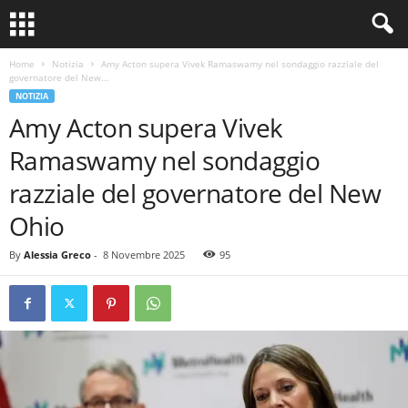
Home
Notizia
Amy Acton supera Vivek Ramaswamy nel sondaggio razziale del
governatore del New...
NOTIZIA
Amy Acton supera Vivek
Ramaswamy nel sondaggio
razziale del governatore del New
Ohio
By
Alessia Greco
-
8 Novembre 2025
95