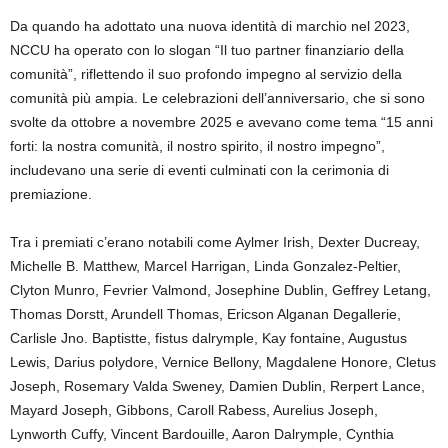
Da quando ha adottato una nuova identità di marchio nel 2023,
NCCU ha operato con lo slogan “Il tuo partner finanziario della
comunità”, riflettendo il suo profondo impegno al servizio della
comunità più ampia. Le celebrazioni dell’anniversario, che si sono
svolte da ottobre a novembre 2025 e avevano come tema “15 anni
forti: la nostra comunità, il nostro spirito, il nostro impegno”,
includevano una serie di eventi culminati con la cerimonia di
premiazione.
Tra i premiati c’erano notabili come Aylmer Irish, Dexter Ducreay,
Michelle B. Matthew, Marcel Harrigan, Linda Gonzalez-Peltier,
Clyton Munro, Fevrier Valmond, Josephine Dublin, Geffrey Letang,
Thomas Dorstt, Arundell Thomas, Ericson Alganan Degallerie,
Carlisle Jno. Baptistte, fistus dalrymple, Kay fontaine, Augustus
Lewis, Darius polydore, Vernice Bellony, Magdalene Honore, Cletus
Joseph, Rosemary Valda Sweney, Damien Dublin, Rerpert Lance,
Mayard Joseph, Gibbons, Caroll Rabess, Aurelius Joseph,
Lynworth Cuffy, Vincent Bardouille, Aaron Dalrymple, Cynthia