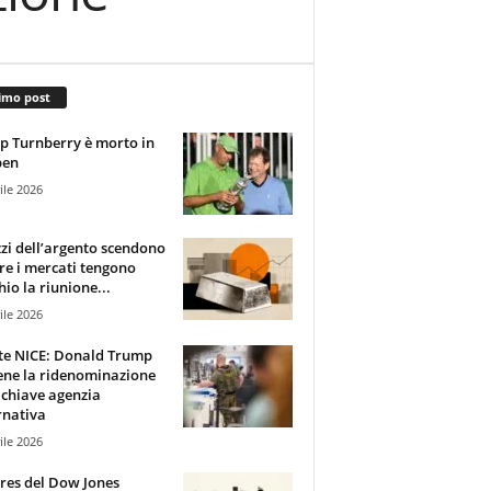
imo post
 Turnberry è morto in
pen
ile 2026
zzi dell’argento scendono
e i mercati tengono
hio la riunione...
ile 2026
te NICE: Donald Trump
ene la ridenominazione
 chiave agenzia
rnativa
ile 2026
ures del Dow Jones