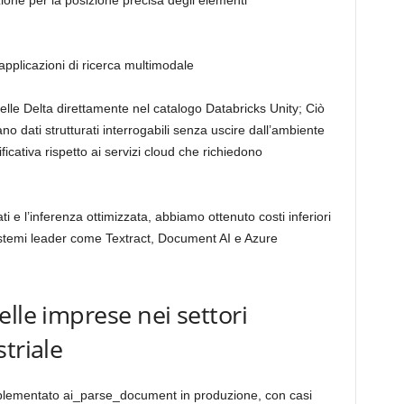
zione per la posizione precisa degli elementi
 applicazioni di ricerca multimodale
abelle Delta direttamente nel catalogo Databricks Unity; Ciò
no dati strutturati interrogabili senza uscire dall’ambiente
ificativa rispetto ai servizi cloud che richiedono
i e l’inferenza ottimizzata, abbiamo ottenuto costi inferiori
istemi leader come Textract, Document AI e Azure
lle imprese nei settori
triale
mplementato ai_parse_document in produzione, con casi