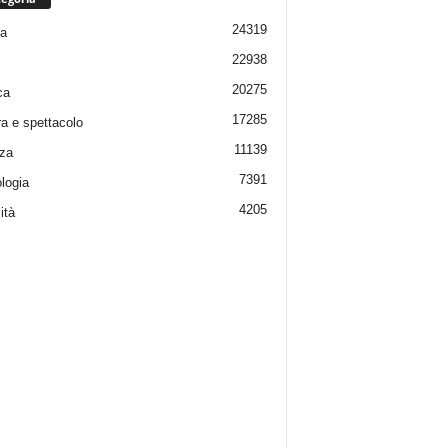
24319
ia
22938
20275
ca
17285
ra e spettacolo
11139
za
7391
logia
4205
ità