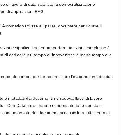
sso di lavoro di data science, la democratizzazione
ppo di applicazioni RAG.
Automation utilizza ai_parse_document per ridurre il
t.
azione significativa per supportare soluzioni complesse è
am di dedicare più tempo all’innovazione e meno tempo alla
i_parse_document per democratizzare l’elaborazione dei dati
sto e metadati dai documenti richiedeva flussi di lavoro
tto. "Con Databricks, hanno condensato tutto questo in
zione avanzata dei documenti accessibile a tutti i team di
 adottare questa tecnologia. usi aziendali