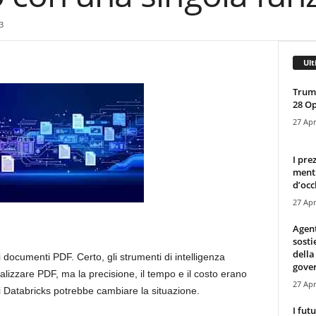
3
Ult
Trump
28 O
27 Apr
I pre
mentr
d’occ
27 Apr
Agen
sosti
della
i documenti PDF. Certo, gli strumenti di intelligenza
gove
nalizzare PDF, ma la precisione, il tempo e il costo erano
27 Apr
di Databricks potrebbe cambiare la situazione.
I fut