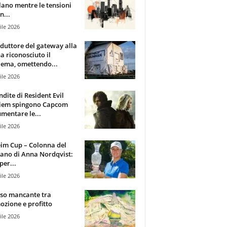
lano mentre le tensioni
n...
ile 2026
oduttore del gateway alla
ha riconosciuto il
ema, omettendo...
ile 2026
ndite di Resident Evil
iem spingono Capcom
mentare le...
ile 2026
im Cup – Colonna del
ano di Anna Nordqvist:
per...
ile 2026
sso mancante tra
zione e profitto
ile 2026