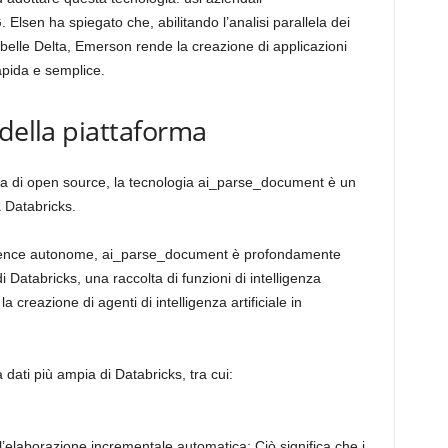
lsen ha spiegato che, abilitando l’analisi parallela dei
abelle Delta, Emerson rende la creazione di applicazioni
apida e semplice.
 della piattaforma
a di open source, la tecnologia ai_parse_document è un
 Databricks.
lligence autonome, ai_parse_document è profondamente
i Databricks, una raccolta di funzioni di intelligenza
la creazione di agenti di intelligenza artificiale in
a dati più ampia di Databricks, tra cui:
l’elaborazione incrementale automatica; Ciò significa che i