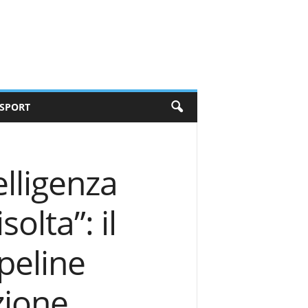
SPORT
elligenza
solta”: il
peline
zione