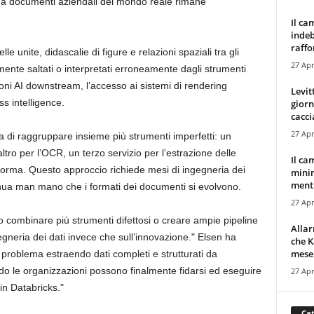
ili da documenti aziendali del mondo reale rimane
Il ca
indeb
raffor
 unite, didascalie di figure e relazioni spaziali tra gli
27 Apr
nte saltati o interpretati erroneamente dagli strumenti
zioni AI downstream, l’accesso ai sistemi di rendering
Levit
s intelligence.
giorn
cacci
27 Apr
la di raggruppare insieme più strumenti imperfetti: un
altro per l’OCR, un terzo servizio per l’estrazione delle
Il ca
a forma. Questo approccio richiede mesi di ingegneria dei
minim
mentr
nua man mano che i formati dei documenti si evolvono.
27 Apr
combinare più strumenti difettosi o creare ampie pipeline
Alla
egneria dei dati invece che sull’innovazione." Elsen ha
che K
mese.
problema estraendo dati completi e strutturati da
o le organizzazioni possono finalmente fidarsi ed eseguire
27 Apr
in Databricks."
Cat