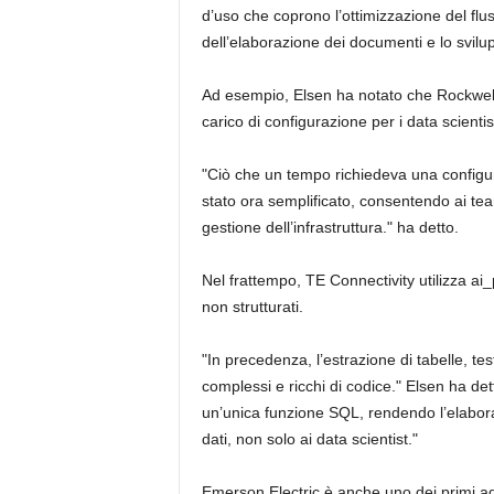
d’uso che coprono l’ottimizzazione del flu
dell’elaborazione dei documenti e lo svilu
Ad esempio, Elsen ha notato che Rockwell 
carico di configurazione per i data scientis
"Ciò che un tempo richiedeva una configur
stato ora semplificato, consentendo ai te
gestione dell’infrastruttura." ha detto.
Nel frattempo, TE Connectivity utilizza a
non strutturati.
"In precedenza, l’estrazione di tabelle, te
complessi e ricchi di codice." Elsen ha de
un’unica funzione SQL, rendendo l’elabora
dati, non solo ai data scientist."
Emerson Electric è anche uno dei primi ad