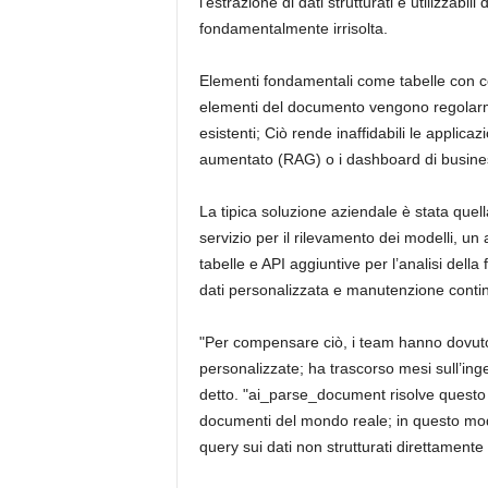
l’estrazione di dati strutturati e utilizzab
fondamentalmente irrisolta.
Elementi fondamentali come tabelle con celle
elementi del documento vengono regolarme
esistenti; Ciò rende inaffidabili le applica
aumentato (RAG) o i dashboard di busines
La tipica soluzione aziendale è stata quel
servizio per il rilevamento dei modelli, un 
tabelle e API aggiuntive per l’analisi dell
dati personalizzata e manutenzione conti
"Per compensare ciò, i team hanno dovuto 
personalizzate; ha trascorso mesi sull’ing
detto. "ai_parse_document risolve questo 
documenti del mondo reale; in questo mod
query sui dati non strutturati direttamente 