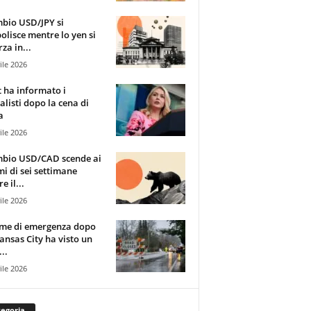
mbio USD/JPY si
olisce mentre lo yen si
za in...
ile 2026
t ha informato i
alisti dopo la cena di
a
ile 2026
mbio USD/CAD scende ai
i di sei settimane
e il...
ile 2026
rme di emergenza dopo
ansas City ha visto un
..
ile 2026
egoria