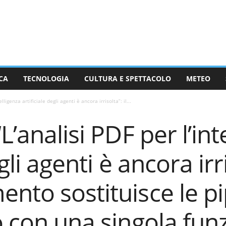
CA
TECNOLOGIA
CULTURA E SPETTACOLO
METEO
lligenza artificiale degli agenti è ancora irrisolta”: il...
L’analisi PDF per l’int
gli agenti è ancora irri
nto sostituisce le pi
o con una singola fun