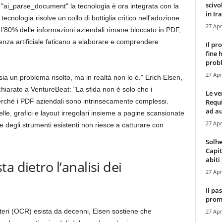
scivo
 "ai_parse_document" la tecnologia è ora integrata con la
in Ira
ecnologia risolve un collo di bottiglia critico nell’adozione
27 Apr
si l’80% delle informazioni aziendali rimane bloccato in PDF,
genza artificiale faticano a elaborare e comprendere
Il pr
fine 
probl
27 Apr
ia un problema risolto, ma in realtà non lo è." Erich Elsen,
hiarato a VentureBeat: "La sfida non è solo che i
Le ve
erché i PDF aziendali sono intrinsecamente complessi.
Requ
ad au
elle, grafici e layout irregolari insieme a pagine scansionate
27 Apr
te degli strumenti esistenti non riesce a catturare con
Solhe
Capit
abiti 
a dietro l’analisi dei
27 Apr
Il pa
promo
tteri (OCR) esista da decenni, Elsen sostiene che
27 Apr