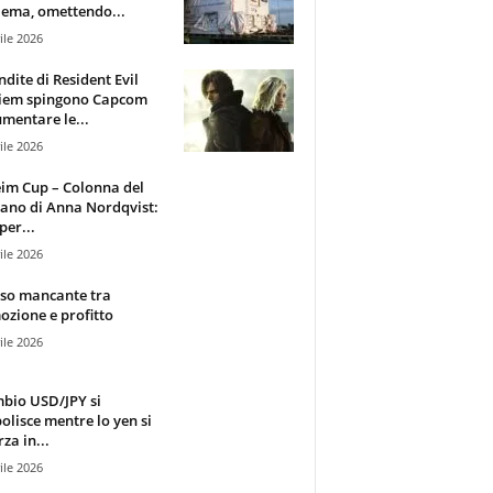
ema, omettendo...
ile 2026
ndite di Resident Evil
iem spingono Capcom
mentare le...
ile 2026
im Cup – Colonna del
ano di Anna Nordqvist:
per...
ile 2026
sso mancante tra
zione e profitto
ile 2026
mbio USD/JPY si
olisce mentre lo yen si
za in...
ile 2026