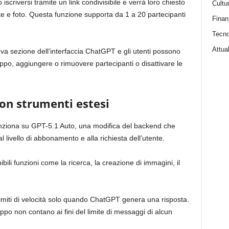
o iscriversi tramite un link condivisibile e verrà loro chiesto
Cultu
e e foto. Questa funzione supporta da 1 a 20 partecipanti
Finan
Tecno
Attual
va sezione dell’interfaccia ChatGPT e gli utenti possono
ppo, aggiungere o rimuovere partecipanti o disattivare le
on strumenti estesi
unziona su GPT-5.1 Auto, una modifica del backend che
l livello di abbonamento e alla richiesta dell’utente.
ili funzioni come la ricerca, la creazione di immagini, il
limiti di velocità solo quando ChatGPT genera una risposta.
gruppo non contano ai fini del limite di messaggi di alcun