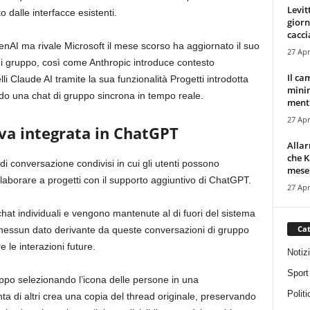
Levit
dalle interfacce esistenti.
giorn
cacci
enAI ma rivale Microsoft il mese scorso ha aggiornato il suo
27 Apr
di gruppo, così come Anthropic introduce contesto
Il ca
li Claude AI tramite la sua funzionalità Progetti introdotta
minim
do una chat di gruppo sincrona in tempo reale.
mentr
27 Apr
iva integrata in ChatGPT
Alla
che K
i conversazione condivisi in cui gli utenti possono
mese.
llaborare a progetti con il supporto aggiuntivo di ChatGPT.
27 Apr
hat individuali e vengono mantenute al di fuori del sistema
Cat
 nessun dato derivante da queste conversazioni di gruppo
e le interazioni future.
Notiz
Sport
uppo selezionando l’icona delle persone in una
Politi
a di altri crea una copia del thread originale, preservando