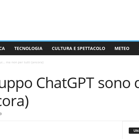
CA
TECNOLOGIA
CULTURA E SPETTACOLO
METEO
ui… ma non per tutti (ancora)
gruppo ChatGPT sono
cora)
9
Ult