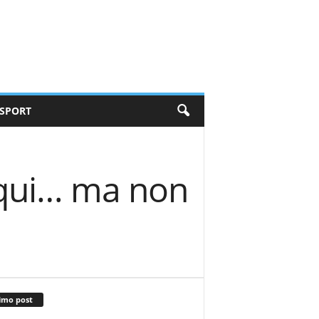
SPORT
 qui… ma non
imo post