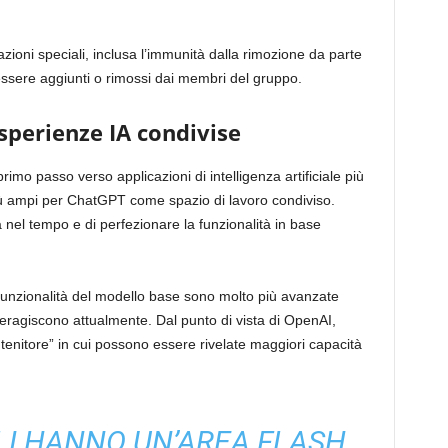
azioni speciali, inclusa l’immunità dalla rimozione da parte
no essere aggiunti o rimossi dai membri del gruppo.
sperienze IA condivise
mo passo verso applicazioni di intelligenza artificiale più
più ampi per ChatGPT come spazio di lavoro condiviso.
nel tempo e di perfezionare la funzionalità in base
funzionalità del modello base sono molto più avanzate
interagiscono attualmente. Dal punto di vista di OpenAI,
tenitore” in cui possono essere rivelate maggiori capacità
LI HANNO UN’AREA FLASH