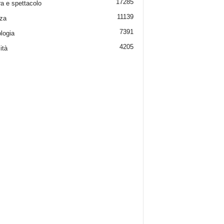
17285
ra e spettacolo
11139
za
7391
logia
4205
ità