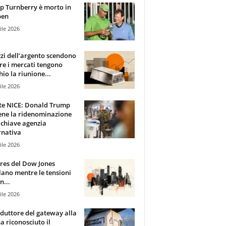
 Turnberry è morto in
pen
ile 2026
zzi dell’argento scendono
e i mercati tengono
hio la riunione...
ile 2026
te NICE: Donald Trump
ene la ridenominazione
 chiave agenzia
rnativa
ile 2026
ures del Dow Jones
lano mentre le tensioni
n...
ile 2026
oduttore del gateway alla
ha riconosciuto il