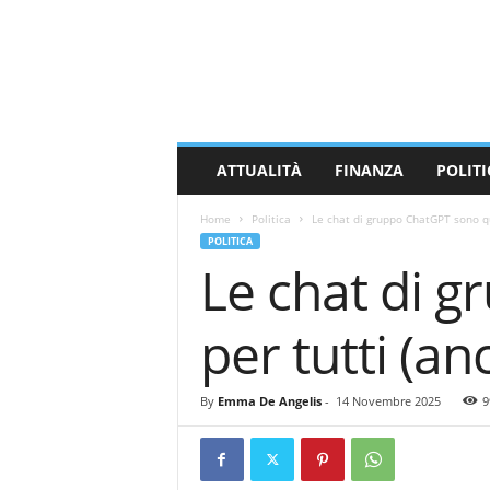
M
a
s
s
a
C
a
ATTUALITÀ
FINANZA
POLITI
r
r
Home
Politica
Le chat di gruppo ChatGPT sono q
a
POLITICA
r
Le chat di 
a
N
e
per tutti (an
w
s
By
Emma De Angelis
-
14 Novembre 2025
9