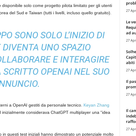
probl
 disponibile solo come progetto pilota limitato per gli utenti
27 Apr
del Sud e Taiwan (tutti i livelli, incluso quello gratuito).
Le ve
Requ
PO SONO SOLO L’INIZIO DI
ad au
27 Apr
 DIVENTA UNO SPAZIO
Solhe
OLLABORARE E INTERAGIRE
Capit
abiti 
HA SCRITTO OPENAI NEL SUO
27 Apr
NNUNCIO.
Il pa
promo
27 Apr
terni a OpenAI gestiti da personale tecnico.
Keyan Zhang
Il ca
I inizialmente considerava ChatGPT multiplayer una “idea
indeb
raffor
27 Apr
in questi test iniziali hanno dimostrato un potenziale molto