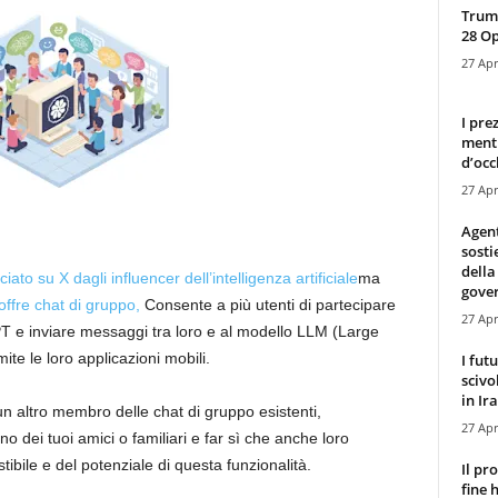
Trump
28 O
27 Apr
I pre
mentr
d’occ
27 Apr
Agen
sosti
della
ato su X dagli influencer dell’intelligenza artificiale
ma
gove
ffre chat di gruppo,
Consente a più utenti di partecipare
27 Apr
T e inviare messaggi tra loro e al modello LLM (Large
te le loro applicazioni mobili.
I fut
scivo
in Ira
altro membro delle chat di gruppo esistenti,
27 Apr
 dei tuoi amici o familiari e far sì che anche loro
tibile e del potenziale di questa funzionalità.
Il pr
fine 