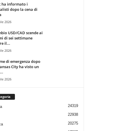
t ha informato i
alisti dopo la cena di
a
ile 2026
mbio USD/CAD scende ai
i di sei settimane
e il...
ile 2026
rme di emergenza dopo
ansas City ha visto un
..
ile 2026
egoria
24319
ia
22938
20275
ca