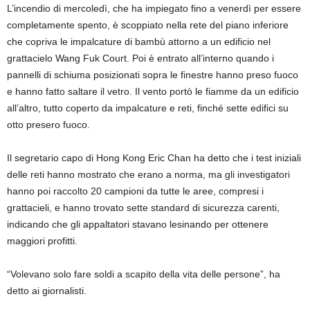
L’incendio di mercoledì, che ha impiegato fino a venerdì per essere
completamente spento, è scoppiato nella rete del piano inferiore
che copriva le impalcature di bambù attorno a un edificio nel
grattacielo Wang Fuk Court. Poi è entrato all’interno quando i
pannelli di schiuma posizionati sopra le finestre hanno preso fuoco
e hanno fatto saltare il vetro. Il vento portò le fiamme da un edificio
all’altro, tutto coperto da impalcature e reti, finché sette edifici su
otto presero fuoco.
Il segretario capo di Hong Kong Eric Chan ha detto che i test iniziali
delle reti hanno mostrato che erano a norma, ma gli investigatori
hanno poi raccolto 20 campioni da tutte le aree, compresi i
grattacieli, e hanno trovato sette standard di sicurezza carenti,
indicando che gli appaltatori stavano lesinando per ottenere
maggiori profitti.
“Volevano solo fare soldi a scapito della vita delle persone”, ha
detto ai giornalisti.