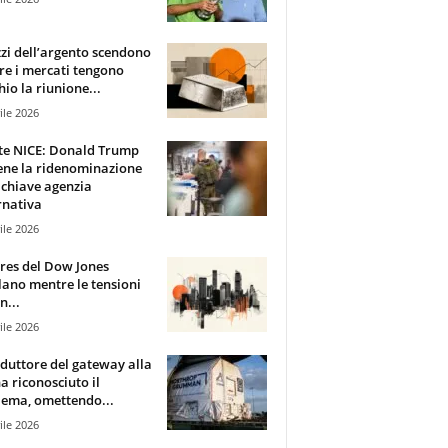
zzi dell’argento scendono
e i mercati tengono
hio la riunione...
ile 2026
te NICE: Donald Trump
ene la ridenominazione
 chiave agenzia
rnativa
ile 2026
ures del Dow Jones
lano mentre le tensioni
n...
ile 2026
oduttore del gateway alla
ha riconosciuto il
ema, omettendo...
ile 2026