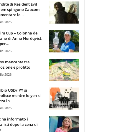
ndite di Resident Evil
iem spingono Capcom
mentare le...
ile 2026
im Cup – Colonna del
ano di Anna Nordqvist:
per...
ile 2026
sso mancante tra
zione e profitto
ile 2026
mbio USD/JPY si
olisce mentre lo yen si
za in...
ile 2026
t ha informato i
alisti dopo la cena di
a