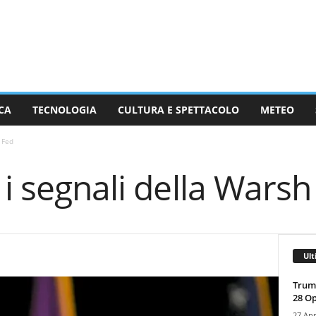
CA
TECNOLOGIA
CULTURA E SPETTACOLO
METEO
 Fed
 i segnali della Warsh
Ult
Trump
28 O
27 Apr