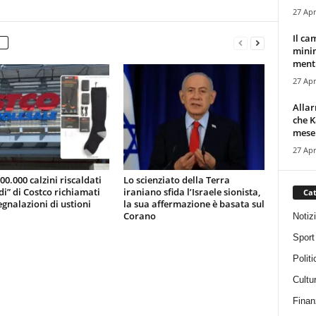
27 Apr
Il ca
minim
mentr
27 Apr
Alla
che K
mese.
27 Apr
200.000 calzini riscaldati
Lo scienziato della Terra
di” di Costco richiamati
iraniano sfida l’Israele sionista,
Cat
gnalazioni di ustioni
la sua affermazione è basata sul
Corano
Notiz
Sport
Politi
Cultu
Finan