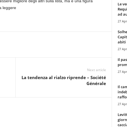
ssere migliore degli altri sulla lista, ma è una figura
Le ve
a leggere
Requ
ad au
27 Apr
Solhe
Capit
abiti 
27 Apr
Il pa
promo
Next article
27 Apr
a
La tendenza al rialzo riprende – Société
Générale
Il ca
indeb
raffor
27 Apr
Levit
giorn
cacci