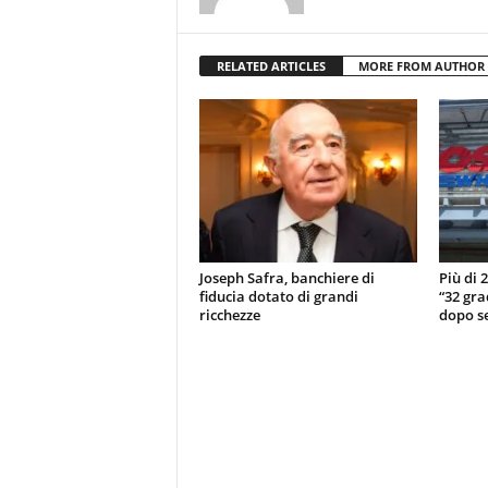
RELATED ARTICLES
MORE FROM AUTHOR
Joseph Safra, banchiere di
Più di 
fiducia dotato di grandi
“32 gra
ricchezze
dopo se