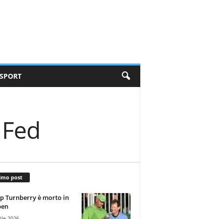
SPORT
 Fed
imo post
 Turnberry è morto in
pen
ile 2026