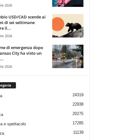
ile 2026
mbio USD/CAD scende ai
i di sei settimane
e il...
ile 2026
rme di emergenza dopo
ansas City ha visto un
..
ile 2026
egoria
24319
ia
22938
20275
ca
17285
ra e spettacolo
11139
za