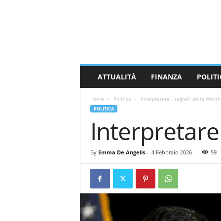
M
a
s
s
a
C
a
ATTUALITÀ
FINANZA
POLITI
r
r
Home
Politica
Interpretare i segnali della Warsh
a
POLITICA
r
Interpretare
a
N
e
By
Emma De Angelis
-
4 Febbraio 2026
59
w
s