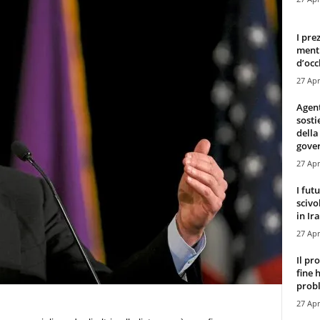
I pre
mentr
d’occ
27 Apr
Agen
sosti
della
gove
27 Apr
I fut
scivo
in Ira
27 Apr
Il pr
fine 
probl
27 Apr