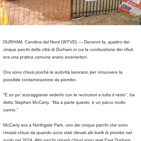
DURHAM, Carolina del Nord (WTVD) —
Decenni fa, quattro dei
cinque parchi della città di Durham in cui la combustione dei rifiuti
era una pratica comune erano inceneritori.
Ora sono chiusi poiché le autorità lavorano per rimuovere la
possibile contaminazione da piombo.
“È un po’ scoraggiante vederlo con le recinzioni e tutto il resto”, ha
detto Stephen McCarty. “Ma a parte questo, è un parco molto
carino.”
McCarty era a Northgate Park, uno dei cinque parchi che sono
rimasti chiusi da quando sono stati rilevati alti livelli di piombo nel
suolo nel 2024. Altri parchi rimasti chiusi sono stati East Durham