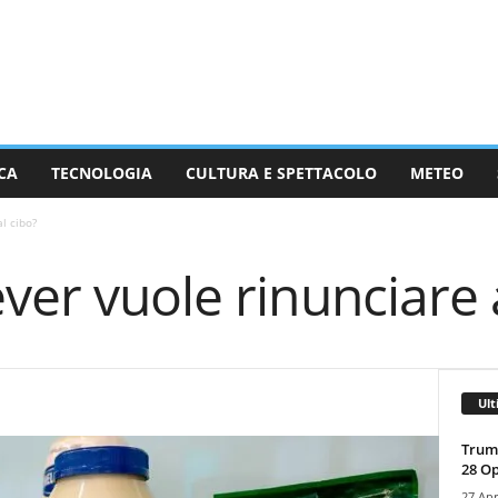
CA
TECNOLOGIA
CULTURA E SPETTACOLO
METEO
l cibo?
ver vuole rinunciare 
Ult
Trump
28 O
27 Apr