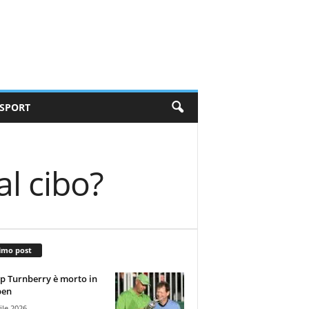
SPORT
al cibo?
imo post
 Turnberry è morto in
pen
ile 2026