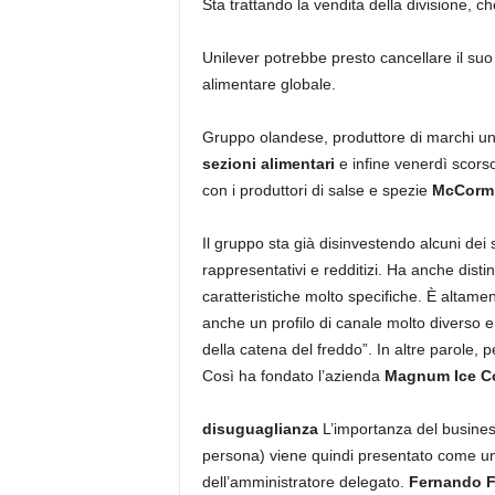
Sta trattando la vendita della divisione,
Unilever potrebbe presto cancellare il suo n
alimentare globale.
Gruppo olandese, produttore di marchi un
sezioni alimentari
e infine venerdì scorso
con i produttori di salse e spezie
McCorm
Il gruppo sta già disinvestendo alcuni dei 
rappresentativi e redditizi. Ha anche disti
caratteristiche molto specifiche. È altamen
anche un profilo di canale molto diverso e 
della catena del freddo”. In altre parole,
Così ha fondato l’azienda
Magnum Ice 
disuguaglianza
L’importanza del business
persona) viene quindi presentato come un 
dell’amministratore delegato.
Fernando 