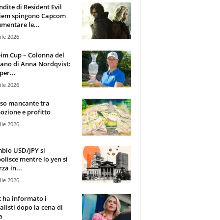
ndite di Resident Evil
iem spingono Capcom
mentare le...
ile 2026
im Cup – Colonna del
ano di Anna Nordqvist:
per...
ile 2026
sso mancante tra
zione e profitto
ile 2026
mbio USD/JPY si
olisce mentre lo yen si
za in...
ile 2026
t ha informato i
alisti dopo la cena di
a