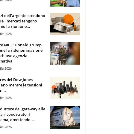
zzi dell’argento scendono
e i mercati tengono
hio la riunione...
ile 2026
te NICE: Donald Trump
ene la ridenominazione
 chiave agenzia
rnativa
ile 2026
ures del Dow Jones
lano mentre le tensioni
n...
ile 2026
oduttore del gateway alla
ha riconosciuto il
ema, omettendo...
ile 2026