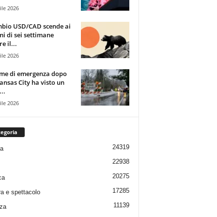
ile 2026
mbio USD/CAD scende ai
i di sei settimane
e il...
ile 2026
rme di emergenza dopo
ansas City ha visto un
..
ile 2026
egoria
24319
ia
22938
20275
ca
17285
ra e spettacolo
11139
za