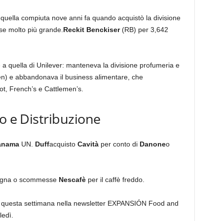
quella compiuta nove anni fa quando acquistò la divisione
 se molto più grande.
Reckit Benckiser
(RB) per 3,642
a quella di Unilever: manteneva la divisione profumeria e
en) e abbandonava il business alimentare, che
, French’s e Cattlemen’s.
o e Distribuzione
anama
UN.
Duff
acquisto
Cavità
per conto di
Danone
o
agna o scommesse
Nescafè
per il caffè freddo.
ati questa settimana nella newsletter EXPANSIÓN Food and
ledì.