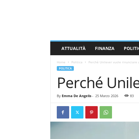
M
a
s
s
a
C
a
ATTUALITÀ
FINANZA
POLITI
r
r
Home
Politica
Perché Unilever vuole rinunciare a
a
POLITICA
r
Perché Unile
a
N
e
By
Emma De Angelis
-
25 Marzo 2026
83
w
s