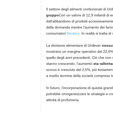
Il settore degli alimenti confezionati di U
gruppo
Con un valore di 12,9 miliardi di 
dall’abbandono di prodotti eccessivamente t
della domanda mentre l’aumento dei farmac
consumatori
Reuters
. In realtà si tratta d
La divisione alimentare di Unilever
nessun
mostrano un margine operativo del 22,6%, il
quello degli anni precedenti. Ciò che non
stanno crescendo, l’aumento
sta rallent
scorso è cresciuto del 2,5%, più lentamente
a medio termine della società compreso tra
In futuro, l’incorporazione di questa gran
potrebbe omogeneizzare le strategie e cre
attività di profumeria.