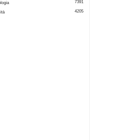
7391
logia
4205
ità