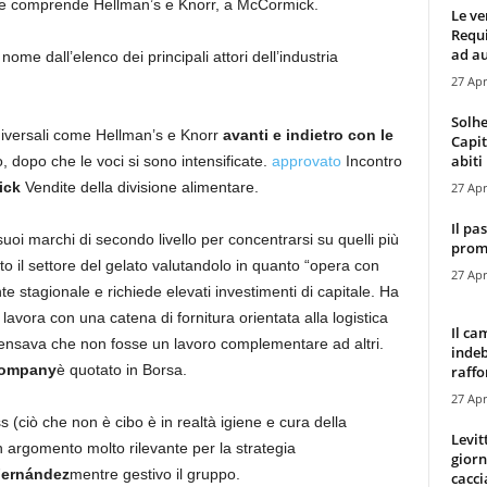
 che comprende Hellman’s e Knorr, a McCormick.
Le ve
Requ
ad au
ome dall’elenco dei principali attori dell’industria
27 Apr
Solhe
iversali come Hellman’s e Knorr
avanti e indietro con le
Capit
abiti 
, dopo che le voci si sono intensificate.
approvato
Incontro
ick
Vendite della divisione alimentare.
27 Apr
Il pa
suoi marchi di secondo livello per concentrarsi su quelli più
promo
nto il settore del gelato valutandolo in quanto “opera con
27 Apr
te stagionale e richiede elevati investimenti di capitale. Ha
lavora con una catena di fornitura orientata alla logistica
Il ca
 pensava che non fosse un lavoro complementare ad altri.
indeb
Company
è quotato in Borsa.
raffor
27 Apr
 (ciò che non è cibo è in realtà igiene e cura della
Levit
argomento molto rilevante per la strategia
giorn
Fernández
mentre gestivo il gruppo.
cacci