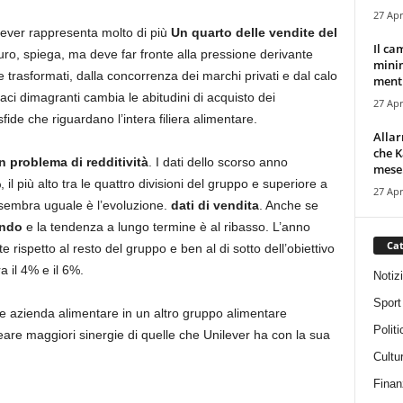
27 Apr
nilever rappresenta molto di più
Un quarto delle vendite del
Il ca
euro, spiega, ma deve far fronte alla pressione derivante
minim
rasformati, dalla concorrenza dei marchi privati ​​e dal calo
mentr
i dimagranti cambia le abitudini di acquisto dei
27 Apr
i sfide che riguardano l’intera filiera alimentare.
Alla
che K
 problema di redditività
. I dati dello scorso anno
mese.
 più alto tra le quattro divisioni del gruppo e superiore a
27 Apr
 sembra uguale è l’evoluzione.
dati di vendita
. Anche se
ando
e la tendenza a lungo termine è al ribasso. L’anno
Cat
 rispetto al resto del gruppo e ben al di sotto dell’obiettivo
 il 4% e il 6%.
Notiz
Sport
de azienda alimentare in un altro gruppo alimentare
Politi
are maggiori sinergie di quelle che Unilever ha con la sua
Cultu
Finan