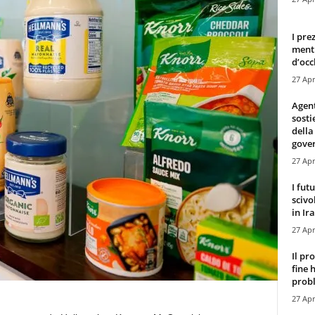
I pre
mentr
d’occ
27 Apr
Agen
sosti
della
gove
27 Apr
I fut
scivo
in Ira
27 Apr
Il pr
fine 
probl
27 Apr