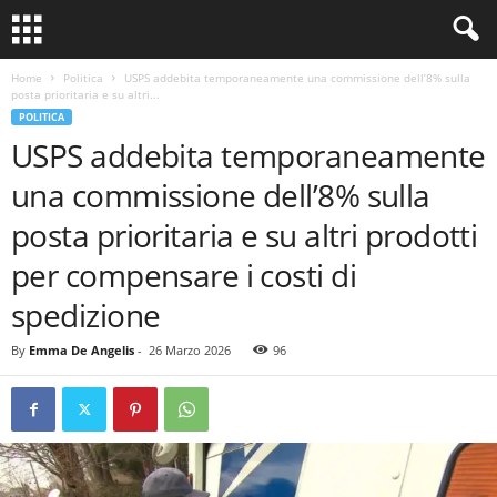
Home
Politica
USPS addebita temporaneamente una commissione dell’8% sulla
posta prioritaria e su altri...
POLITICA
USPS addebita temporaneamente
una commissione dell’8% sulla
posta prioritaria e su altri prodotti
per compensare i costi di
spedizione
By
Emma De Angelis
-
26 Marzo 2026
96