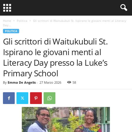
Home
Politica
Gli scrittori di Waitukubuli St. Ispirano le giovani menti al Literacy
Day...
POLITICA
Gli scrittori di Waitukubuli St.
Ispirano le giovani menti al
Literacy Day presso la Luke’s
Primary School
By
Emma De Angelis
-
27 Marzo 2026
58