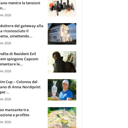
lano mentre le tensioni
n...
ile 2026
oduttore del gateway alla
ha riconosciuto il
ema, omettendo...
ile 2026
ndite di Resident Evil
iem spingono Capcom
mentare le...
ile 2026
im Cup – Colonna del
ano di Anna Nordqvist:
per...
ile 2026
sso mancante tra
zione e profitto
ile 2026