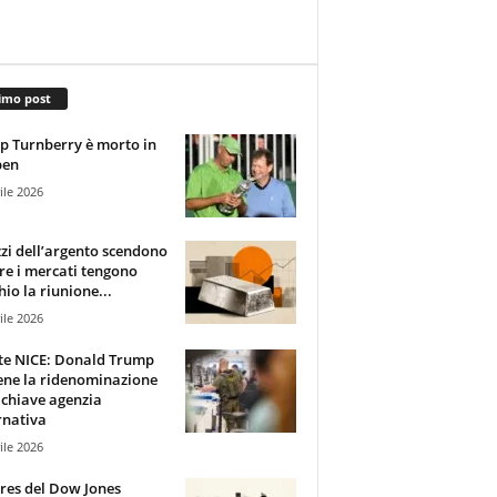
imo post
 Turnberry è morto in
pen
ile 2026
zzi dell’argento scendono
e i mercati tengono
hio la riunione...
ile 2026
te NICE: Donald Trump
ene la ridenominazione
 chiave agenzia
rnativa
ile 2026
ures del Dow Jones