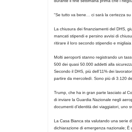
durante il fine settimana prima che i nego
“Se tutto va bene… ci sarà la certezza su
La chiusura dei finanziamenti del DHS, giu
mancati stipendi e persino avvisi di chiusu
ritirare il loro secondo stipendio e migliaia 
Molti aeroporti stanno registrando un tas
500 dei quasi 50.000 addetti alla sicurezz
Secondo il DHS, più dell’11% dei lavoratori
partire da mercoledì. Sono più di 3.120 de
Trump, che ha in gran parte lasciato al Co
di inviare la Guardia Nazionale negli aerop
documenti d’identità dei viaggiatori, uno 
La Casa Bianca sta valutando una serie di 
dichiarazione di emergenza nazionale; È