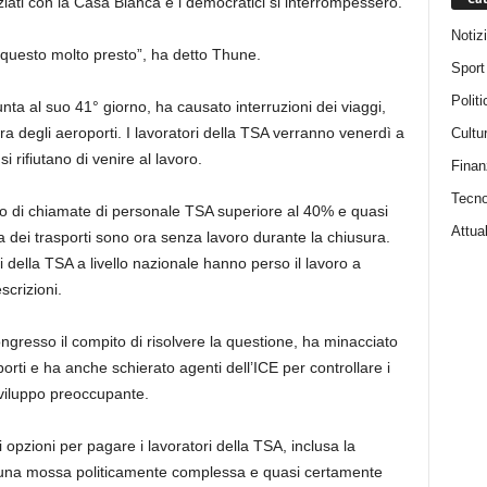
ziati con la Casa Bianca e i democratici si interrompessero.
Notiz
 questo molto presto”, ha detto Thune.
Sport
Politi
nta al suo 41° giorno, ha causato interruzioni dei viaggi,
ra degli aeroporti. I lavoratori della TSA verranno venerdì a
Cultu
si rifiutano di venire al lavoro.
Finan
Tecno
so di chiamate di personale TSA superiore al 40% e quasi
Attual
a dei trasporti sono ora senza lavoro durante la chiusura.
 della TSA a livello nazionale hanno perso il lavoro a
scrizioni.
ngresso il compito di risolvere la questione, ha minacciato
orti e ha anche schierato agenti dell’ICE per controllare i
sviluppo preoccupante.
opzioni per pagare i lavoratori della TSA, inclusa la
 una mossa politicamente complessa e quasi certamente