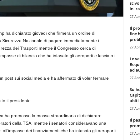
scivo
in Ira
27 Apr
Il pr
mp ha dichiarato giovedì che firmerà un ordine di
fine 
probl
a Sicurezza Nazionale di pagare immediatamente i
27 Apr
urezza dei Trasporti mentre il Congresso cerca di
mpasse di bilancio che ha intasato gli aeroporti e lasciato i
Le ve
Requ
ad au
27 Apr
n post sui social media e ha affermato di voler fermare
Solhe
Capit
abiti 
ato il presidente.
27 Apr
ca ha promosso la mossa straordinaria di dichiarare
Il pa
ratori della TSA, mentre i senatori consideravano una
promo
ne all’impasse dei finanziamenti che ha intasato gli aeroporti
27 Apr