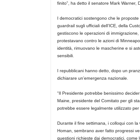
finito”, ha detto il senatore Mark Warner, 
I democratici sostengono che le propost
guardrail sugli ufficiali dell’ICE, della Cu
gestiscono le operazioni di immigrazione,
protestavano contro le azioni di Minneapol
identità, rimuovano le mascherine e si aste
sensibili.
I repubblicani hanno detto, dopo un pranzo
dichiarare un’emergenza nazionale.
“Il Presidente potrebbe benissimo deciderl
Maine, presidente del Comitato per gli sta
potrebbe essere legalmente utilizzato per 
Durante il fine settimana, i colloqui con 
Homan, sembrano aver fatto progressi ver
questioni richieste dai democratici, come le 