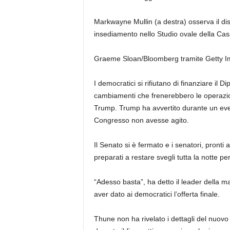
Markwayne Mullin (a destra) osserva il di
insediamento nello Studio ovale della C
Graeme Sloan/Bloomberg tramite Getty 
I democratici si rifiutano di finanziare il
cambiamenti che frenerebbero le operazion
Trump. Trump ha avvertito durante un eve
Congresso non avesse agito.
Il Senato si è fermato e i senatori, pronti 
preparati a restare svegli tutta la notte p
“Adesso basta”, ha detto il leader della
aver dato ai democratici l’offerta finale.
Thune non ha rivelato i dettagli del nuovo