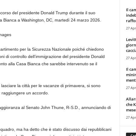
Il ca
scorso del presidente Donald Trump durante il suo
indeb
asa Bianca a Washington, DC, martedì 24 marzo 2026.
raffor
27 Apr
Images
Levit
giorn
 Dipartimento per la Sicurezza Nazionale poiché chiedono
cacci
i di controllo dell’immigrazione del presidente Donald
27 Apr
nto alla Casa Bianca che sarebbe intervenuto se il
Il ca
minim
mentr
a lasciare la città per le vacanze di primavera, si sono
27 Apr
er raggiungere un accordo.
Alla
che K
 maggioranza al Senato John Thune, R-S.D., annunciando di
mese.
27 Apr
 quadro, ma ha detto che è stato discusso dai repubblicani
Cat