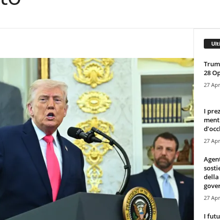
Ult
Trump
28 O
27 Apr
I pre
mentr
d’occ
27 Apr
Agen
sosti
della
gove
27 Apr
I fut