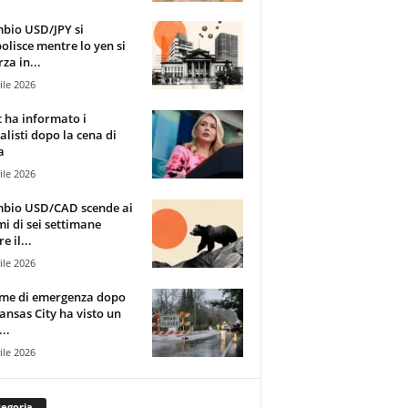
mbio USD/JPY si
olisce mentre lo yen si
za in...
ile 2026
t ha informato i
alisti dopo la cena di
a
ile 2026
mbio USD/CAD scende ai
i di sei settimane
e il...
ile 2026
rme di emergenza dopo
ansas City ha visto un
..
ile 2026
egoria