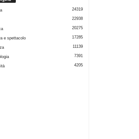
24319
ia
22938
20275
ca
17285
ra e spettacolo
11139
za
7391
logia
4205
ità