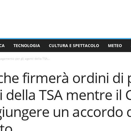
CA
TECNOLOGIA
CULTURA E SPETTACOLO
METEO
agamento per gli agenti della TSA...
che firmerà ordini d
ti della TSA mentre il
giungere un accordo 
to