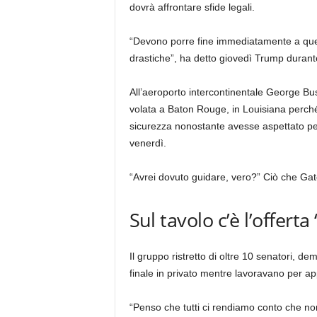
dovrà affrontare sfide legali.
“Devono porre fine immediatamente a ques
drastiche”, ha detto giovedì Trump durant
All’aeroporto intercontinentale George B
volata a Baton Rouge, in Louisiana perché
sicurezza nonostante avesse aspettato per 
venerdì.
“Avrei dovuto guidare, vero?” Ciò che Gate
Sul tavolo c’è l’offerta 
Il gruppo ristretto di oltre 10 senatori, dem
finale in privato mentre lavoravano per app
“Penso che tutti ci rendiamo conto che n