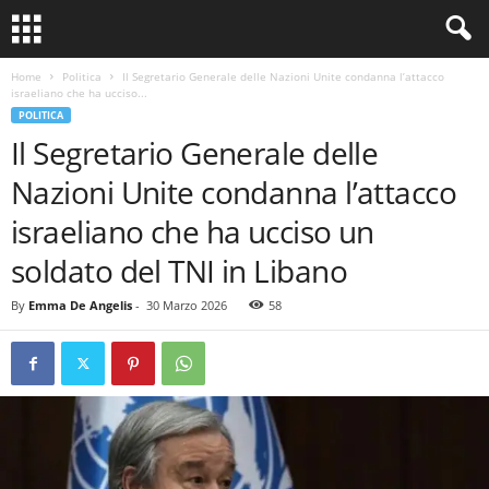
Home
Politica
Il Segretario Generale delle Nazioni Unite condanna l’attacco
israeliano che ha ucciso...
POLITICA
Il Segretario Generale delle
Nazioni Unite condanna l’attacco
israeliano che ha ucciso un
soldato del TNI in Libano
By
Emma De Angelis
-
30 Marzo 2026
58