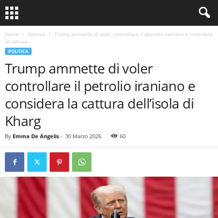
Home
Politica
Trump ammette di voler controllare il petrolio iraniano e considera
la cattura...
POLITICA
Trump ammette di voler
controllare il petrolio iraniano e
considera la cattura dell’isola di
Kharg
By
Emma De Angelis
-
30 Marzo 2026
60