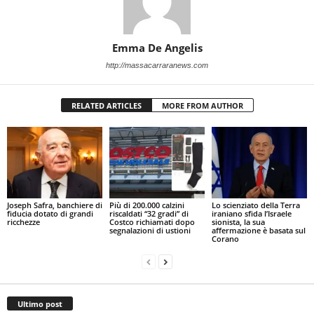
Emma De Angelis
http://massacarraranews.com
RELATED ARTICLES
MORE FROM AUTHOR
Joseph Safra, banchiere di
Più di 200.000 calzini
Lo scienziato della Terra
fiducia dotato di grandi
riscaldati “32 gradi” di
iraniano sfida l’Israele
ricchezze
Costco richiamati dopo
sionista, la sua
segnalazioni di ustioni
affermazione è basata sul
Corano
Ultimo post