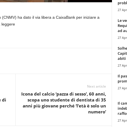
probl
27 Apr
(CNMV) ha dato il via libera a CaixaBank per iniziare a
Le ve
a leggere
Requ
ad au
27 Apr
Solhe
Capit
abiti 
27 Apr
Il pa
promo
Next article
27 Apr
l
Icona del calcio ‘pazza di sesso’, 60 anni,
 di
scopa uno studente di dentista di 35
Il ca
anni più giovane perché ‘l’età è solo un
indeb
numero’
raffor
27 Apr