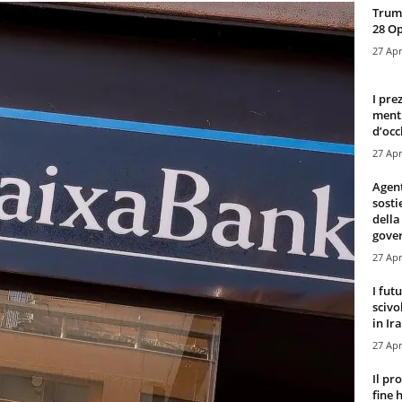
Trump
28 O
27 Apr
I pre
mentr
d’occ
27 Apr
Agen
sosti
della
gove
27 Apr
I fut
scivo
in Ira
27 Apr
Il pr
fine 