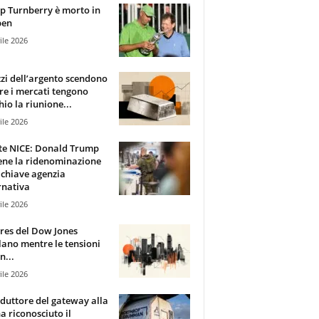
 Turnberry è morto in
pen
ile 2026
zzi dell’argento scendono
e i mercati tengono
hio la riunione...
ile 2026
te NICE: Donald Trump
ene la ridenominazione
 chiave agenzia
rnativa
ile 2026
ures del Dow Jones
lano mentre le tensioni
n...
ile 2026
oduttore del gateway alla
ha riconosciuto il