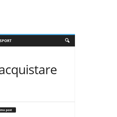
SPORT
 acquistare
imo post