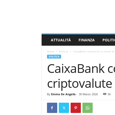
M
a
s
s
a
C
a
ATTUALITÀ
FINANZA
POLITI
r
r
Home
Politica
CaixaBank consentirà ai clienti di
a
POLITICA
r
CaixaBank co
a
N
e
criptovalute
w
s
By
Emma De Angelis
-
30 Marzo 2026
56