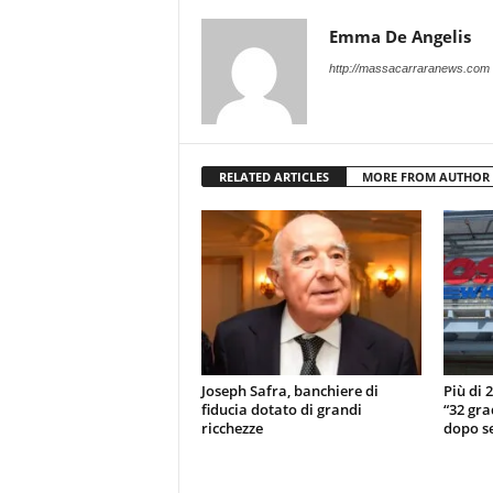
Emma De Angelis
http://massacarraranews.com
RELATED ARTICLES
MORE FROM AUTHOR
Joseph Safra, banchiere di
Più di 
fiducia dotato di grandi
“32 gra
ricchezze
dopo se