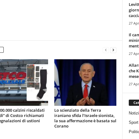
Levit
giorn
cacci
27 Apr
Il ca
minim
mentr
27 Apr
Alla
che K
mese.
27 Apr
Cat
200.000 calzini riscaldati
Lo scienziato della Terra
Notiz
di” di Costco richiamati
iraniano sfida l’Israele sionista,
gnalazioni di ustioni
la sua affermazione è basata sul
Sport
Corano
Politi