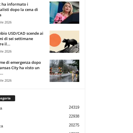
t ha informato i
alisti dopo la cena di
a
ile 2026
mbio USD/CAD scende ai
i di sei settimane
e il...
ile 2026
rme di emergenza dopo
ansas City ha visto un
..
ile 2026
egoria
24319
ia
22938
20275
ca