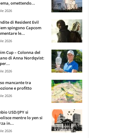
ema, omettendo...
ile 2026
ndite di Resident Evil
iem spingono Capcom
mentare le...
ile 2026
im Cup – Colonna del
ano di Anna Nordqvist:
per...
ile 2026
sso mancante tra
zione e profitto
ile 2026
mbio USD/JPY si
olisce mentre lo yen si
za in...
ile 2026