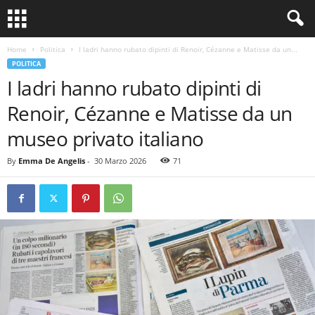
Home
Politica
I ladri hanno rubato dipinti di Renoir, Cézanne e Matisse da un...
POLITICA
I ladri hanno rubato dipinti di
Renoir, Cézanne e Matisse da un
museo privato italiano
By
Emma De Angelis
-
30 Marzo 2026
71