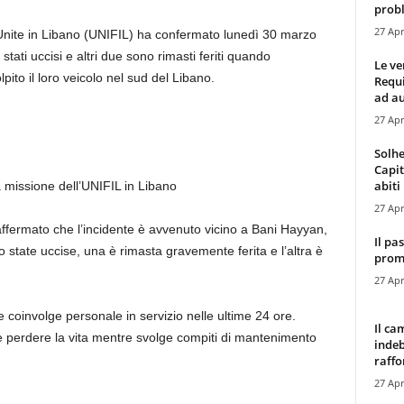
probl
27 Apr
 Unite in Libano (UNIFIL) ha confermato lunedì 30 marzo
ati uccisi e altri due sono rimasti feriti quando
Le ve
pito il loro veicolo nel sud del Libano.
Requ
ad au
27 Apr
Solhe
Capit
abiti 
a missione dell’UNIFIL in Libano
27 Apr
affermato che l’incidente è avvenuto vicino a Bani Hayyan,
Il pa
 state uccise, una è rimasta gravemente ferita e l’altra è
promo
27 Apr
e coinvolge personale in servizio nelle ultime 24 ore.
Il ca
 perdere la vita mentre svolge compiti di mantenimento
indeb
raffor
27 Apr