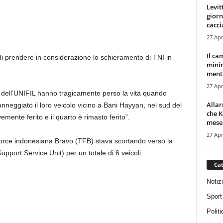
Levit
giorn
cacci
27 Apr
Il ca
i prendere in considerazione lo schieramento di TNI in
minim
mentr
27 Apr
 dell’UNIFIL hanno tragicamente perso la vita quando
Alla
nneggiato il loro veicolo vicino a Bani Hayyan, nel sud del
che K
mente ferito e il quarto è rimasto ferito”.
mese.
27 Apr
orce indonesiana Bravo (TFB) stava scortando verso la
port Service Unit) per un totale di 6 veicoli.
Cat
Notiz
Sport
Politi