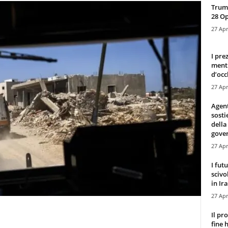
Trump
28 O
27 Apr
I pre
mentr
d’occ
27 Apr
Agen
sosti
della
gove
27 Apr
I fut
scivo
in Ira
27 Apr
Il pr
fine 