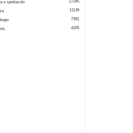
17285
ra e spettacolo
11139
za
7391
logia
4205
ità