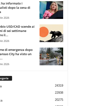
t ha informato i
alisti dopo la cena di
a
ile 2026
mbio USD/CAD scende ai
i di sei settimane
e il...
ile 2026
rme di emergenza dopo
ansas City ha visto un
..
ile 2026
egoria
24319
ia
22938
20275
ca