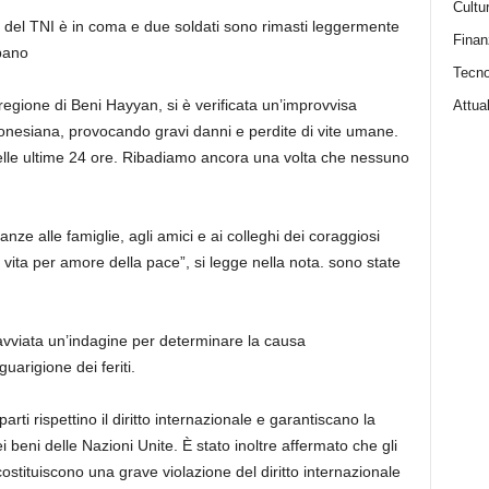
Cultu
to del TNI è in coma e due soldati sono rimasti leggermente
Finan
ibano
Tecno
regione di Beni Hayyan, si è verificata un’improvvisa
Attual
donesiana, provocando gravi danni e perdite di vite umane.
nelle ultime 24 ore. Ribadiamo ancora una volta che nessuno
nze alle famiglie, agli amici e ai colleghi dei coraggiosi
vita per amore della pace”, si legge nella nota. sono state
avviata un’indagine per determinare la causa
uarigione dei feriti.
arti rispettino il diritto internazionale e garantiscano la
i beni delle Nazioni Unite. È stato inoltre affermato che gli
costituiscono una grave violazione del diritto internazionale