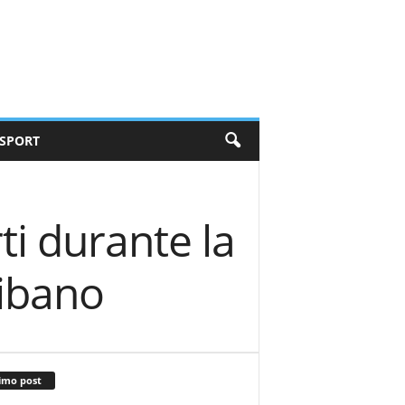
SPORT
ti durante la
Libano
imo post