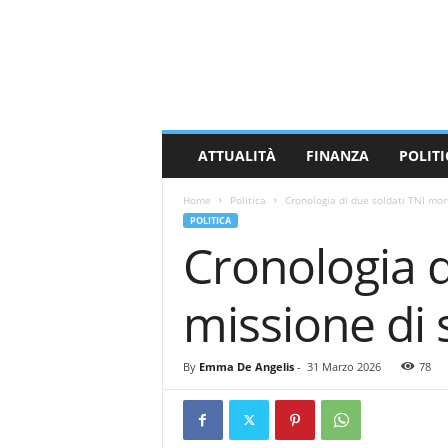
M
a
s
s
a
C
a
ATTUALITÀ
FINANZA
POLITI
r
r
Home
Politica
Cronologia di due soldati TNI mort
a
POLITICA
r
Cronologia d
a
N
e
missione di 
w
s
By
Emma De Angelis
-
31 Marzo 2026
78