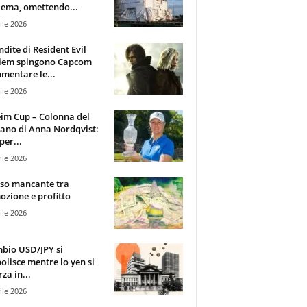
ema, omettendo...
ile 2026
ndite di Resident Evil
iem spingono Capcom
mentare le...
ile 2026
im Cup – Colonna del
ano di Anna Nordqvist:
per...
ile 2026
sso mancante tra
zione e profitto
ile 2026
mbio USD/JPY si
olisce mentre lo yen si
za in...
ile 2026