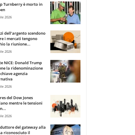
 Turnberry è morto in
pen
ile 2026
zzi dell’argento scendono
e i mercati tengono
hio la riunione...
ile 2026
te NICE: Donald Trump
ene la ridenominazione
 chiave agenzia
rnativa
ile 2026
ures del Dow Jones
lano mentre le tensioni
n...
ile 2026
oduttore del gateway alla
ha riconosciuto il