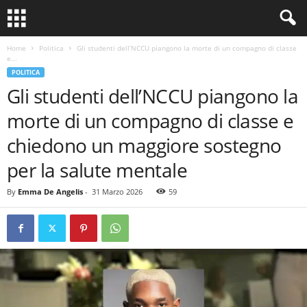
Home
Politica
Gli studenti dell’NCCU piangono la morte di un compagno di classe
e...
POLITICA
Gli studenti dell’NCCU piangono la
morte di un compagno di classe e
chiedono un maggiore sostegno
per la salute mentale
By
Emma De Angelis
-
31 Marzo 2026
59