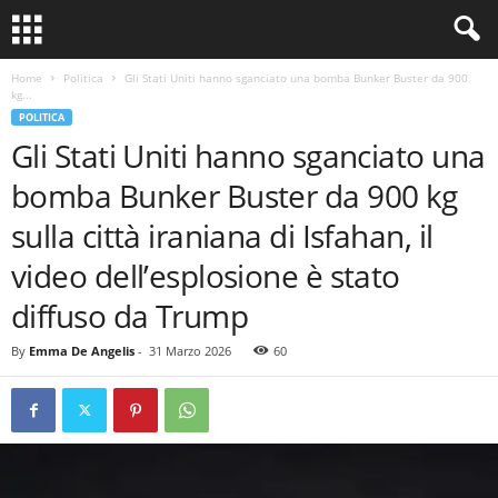
Home
Politica
Gli Stati Uniti hanno sganciato una bomba Bunker Buster da 900
kg...
POLITICA
Gli Stati Uniti hanno sganciato una
bomba Bunker Buster da 900 kg
sulla città iraniana di Isfahan, il
video dell’esplosione è stato
diffuso da Trump
By
Emma De Angelis
-
31 Marzo 2026
60