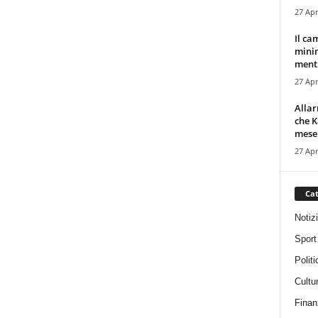
27 Apr
Il ca
minim
mentr
27 Apr
Alla
che K
mese.
27 Apr
Cat
Notiz
Sport
Politi
Cultu
Finan