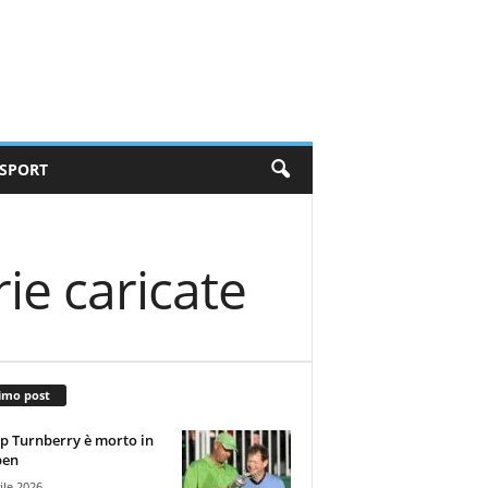
SPORT
ie caricate
imo post
 Turnberry è morto in
pen
ile 2026