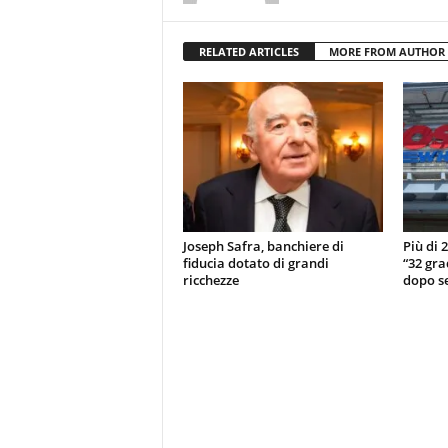
RELATED ARTICLES
MORE FROM AUTHOR
Joseph Safra, banchiere di
Più di 
fiducia dotato di grandi
“32 gra
ricchezze
dopo se