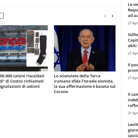
Le ve
Requ
ad au
27 Apr
Solhe
Capit
abiti 
27 Apr
Il pa
promo
200.000 calzini riscaldati
Lo scienziato della Terra
27 Apr
di” di Costco richiamati
iraniano sfida l’Israele sionista,
gnalazioni di ustioni
la sua affermazione è basata sul
Corano
Il ca
indeb
raffor
27 Apr
Levit
giorn
cacci