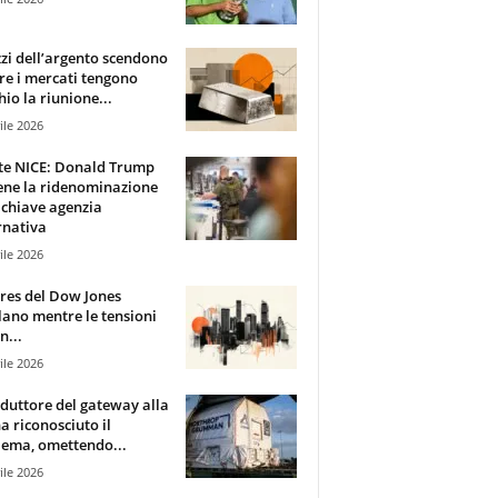
zzi dell’argento scendono
e i mercati tengono
hio la riunione...
ile 2026
te NICE: Donald Trump
ene la ridenominazione
 chiave agenzia
rnativa
ile 2026
ures del Dow Jones
lano mentre le tensioni
n...
ile 2026
oduttore del gateway alla
ha riconosciuto il
ema, omettendo...
ile 2026