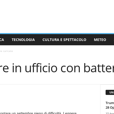
CA
TECNOLOGIA
CULTURA E SPETTACOLO
METEO
ie caricate
 in ufficio con batter
Ult
Trump
28 O
ontare un settembre pieno di difficoltà. Leggere
27 Apr