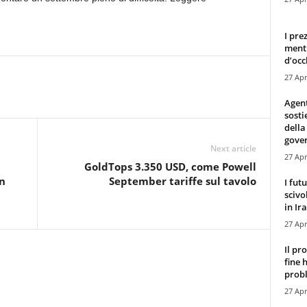
I pre
mentr
d’occ
27 Apr
Agen
sosti
della
gove
Next article
27 Apr
GoldTops 3.350 USD, come Powell
in
September tariffe sul tavolo
I fut
scivo
in Ira
27 Apr
Il pr
fine 
probl
27 Apr