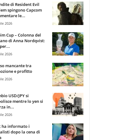
ndite di Resident Evil
iem spingono Capcom
mentare le...
ile 2026
im Cup – Colonna del
ano di Anna Nordqvist:
per...
ile 2026
sso mancante tra
zione e profitto
ile 2026
mbio USD/JPY si
olisce mentre lo yen si
za in...
ile 2026
t ha informato i
alisti dopo la cena di
a