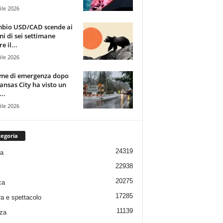
ile 2026
mbio USD/CAD scende ai
i di sei settimane
e il...
ile 2026
rme di emergenza dopo
ansas City ha visto un
..
ile 2026
egoria
24319
ia
22938
20275
ca
17285
ra e spettacolo
11139
za