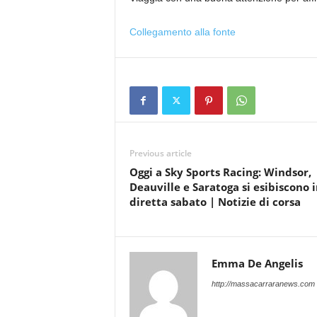
Collegamento alla fonte
Previous article
Oggi a Sky Sports Racing: Windsor,
Deauville e Saratoga si esibiscono 
diretta sabato | Notizie di corsa
Emma De Angelis
http://massacarraranews.com