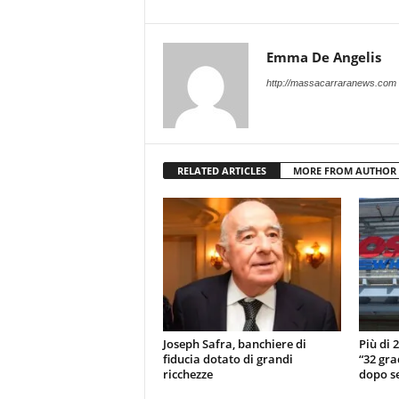
Emma De Angelis
http://massacarraranews.com
RELATED ARTICLES
MORE FROM AUTHOR
Joseph Safra, banchiere di
Più di 
fiducia dotato di grandi
“32 gra
ricchezze
dopo se