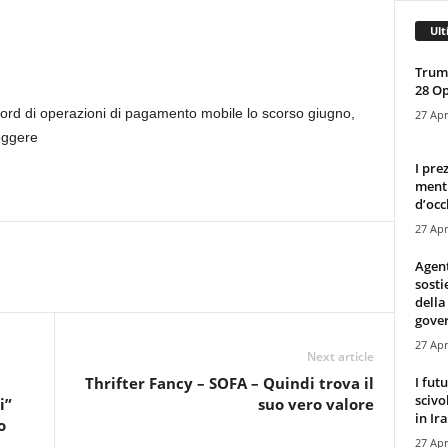
Ult
Trump
28 O
record di operazioni di pagamento mobile lo scorso giugno,
27 Apr
eggere
I pre
mentr
d’occ
27 Apr
Agen
sosti
della
gove
27 Apr
Next article
I fut
Thrifter Fancy – SOFA – Quindi trova il
scivo
i”
suo vero valore
in Ira
o
27 Apr