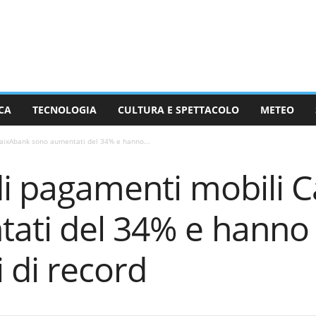
CA
TECNOLOGIA
CULTURA E SPETTACOLO
METEO
CaixAbank sono aumentati del 34% e hanno...
 di pagamenti mobili 
ati del 34% e hanno 
i di record