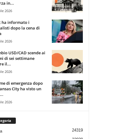
za in...
ile 2026
t ha informato i
alisti dopo la cena di
a
ile 2026
mbio USD/CAD scende ai
i di sei settimane
e il...
ile 2026
rme di emergenza dopo
ansas City ha visto un
..
ile 2026
egoria
24319
ia