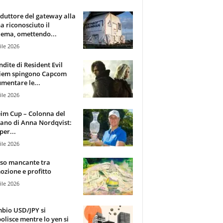
oduttore del gateway alla
ha riconosciuto il
ema, omettendo...
ile 2026
ndite di Resident Evil
iem spingono Capcom
mentare le...
ile 2026
im Cup – Colonna del
ano di Anna Nordqvist:
per...
ile 2026
sso mancante tra
zione e profitto
ile 2026
mbio USD/JPY si
olisce mentre lo yen si