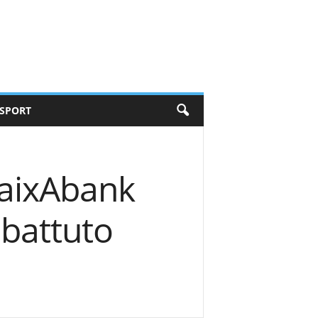
SPORT
CaixAbank
battuto