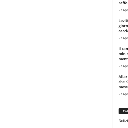
raffor
27 Apr
Levit
giorn
cacci
27 Apr
Il ca
minim
mentr
27 Apr
Alla
che K
mese.
27 Apr
Cat
Notiz