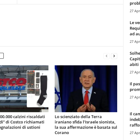
probl
27 Apr
Le ve
Requ
ad au
27 Apr
Solhe
Capit
abiti 
27 Apr
Il pa
promo
27 Apr
Il ca
200.000 calzini riscaldati
Lo scienziato della Terra
indeb
di” di Costco richiamati
iraniano sfida l’Israele sionista,
raffor
gnalazioni di ustioni
la sua affermazione è basata sul
Corano
27 Apr