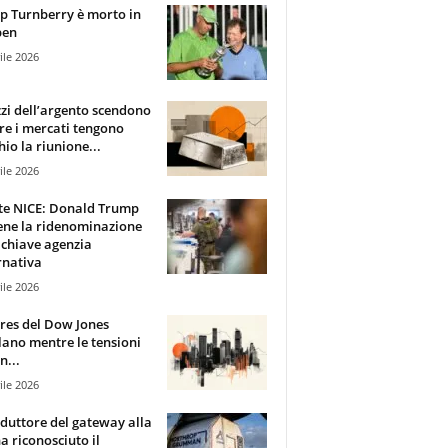
 Turnberry è morto in
pen
ile 2026
zzi dell’argento scendono
e i mercati tengono
hio la riunione...
ile 2026
te NICE: Donald Trump
ene la ridenominazione
 chiave agenzia
rnativa
ile 2026
ures del Dow Jones
lano mentre le tensioni
n...
ile 2026
oduttore del gateway alla
ha riconosciuto il