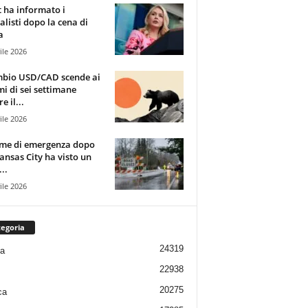
t ha informato i
alisti dopo la cena di
a
ile 2026
mbio USD/CAD scende ai
i di sei settimane
e il...
ile 2026
rme di emergenza dopo
ansas City ha visto un
..
ile 2026
egoria
24319
ia
22938
20275
ca