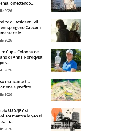
ema, omettendo...
ile 2026
ndite di Resident Evil
iem spingono Capcom
mentare le...
ile 2026
im Cup – Colonna del
ano di Anna Nordqvist:
per...
ile 2026
sso mancante tra
zione e profitto
ile 2026
mbio USD/JPY si
olisce mentre lo yen si
za in...
ile 2026