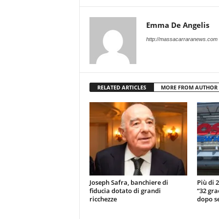
Emma De Angelis
http://massacarraranews.com
RELATED ARTICLES
MORE FROM AUTHOR
Joseph Safra, banchiere di
Più di 
fiducia dotato di grandi
“32 gra
ricchezze
dopo se