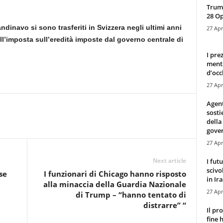
Trump
28 O
dinavo si sono trasferiti in Svizzera negli ultimi anni
27 Apr
l’imposta sull’eredità imposte dal governo centrale di
I pre
mentr
d’occ
27 Apr
Agen
sosti
della
gove
27 Apr
Next article
I fut
scivo
se
I funzionari di Chicago hanno risposto
in Ira
alla minaccia della Guardia Nazionale
27 Apr
di Trump – “hanno tentato di
distrarre” “
Il pr
fine 