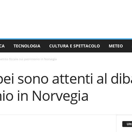
CA
TECNOLOGIA
CULTURA E SPETTACOLO
METEO
battito fiscale sui patrimonio in Norvegia
pei sono attenti al dib
io in Norvegia
Ult