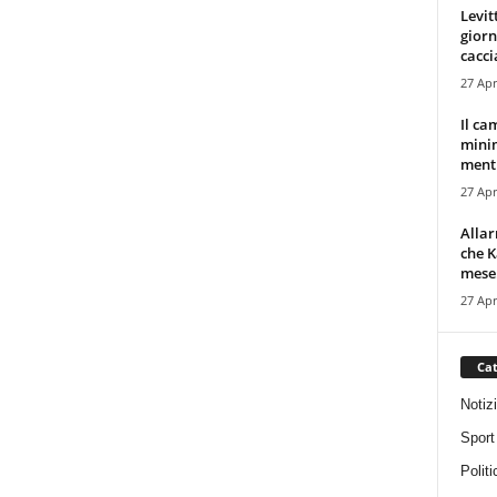
Levit
giorn
cacci
27 Apr
Il ca
minim
mentr
27 Apr
Alla
che K
mese.
27 Apr
Cat
Notiz
Sport
Politi