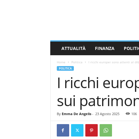
M
a
s
s
a
C
a
ATTUALITÀ
FINANZA
POLITI
r
r
Home
Politica
I ricchi europei sono attenti al di
a
POLITICA
r
I ricchi euro
a
N
e
sui patrimon
w
s
By
Emma De Angelis
-
23 Agosto 2025
106