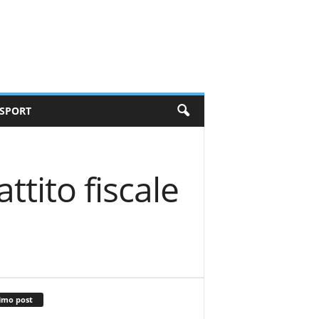
SPORT
attito fiscale
imo post