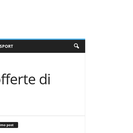
SPORT
fferte di
imo post