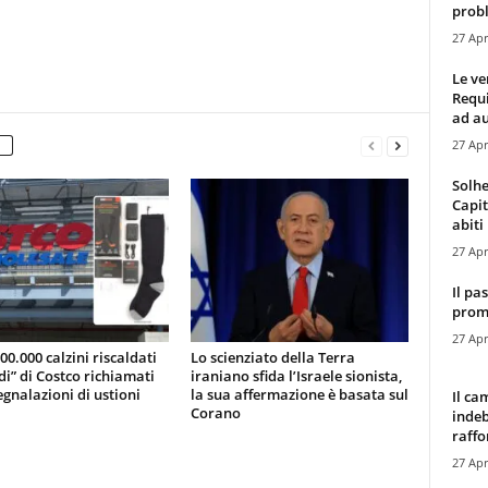
probl
27 Apr
Le ve
Requ
ad au
27 Apr
Solhe
Capit
abiti 
27 Apr
Il pa
promo
27 Apr
200.000 calzini riscaldati
Lo scienziato della Terra
di” di Costco richiamati
iraniano sfida l’Israele sionista,
gnalazioni di ustioni
la sua affermazione è basata sul
Il ca
Corano
indeb
raffor
27 Apr