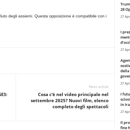
Trump
28 O
rifiuto degli assiemi. Questa opposizione è compatibile con i
27 Apr
I pre
mentr
d’occ
27 Apr
Agen
sosti
della
gove
27 Apr
Next article
I fut
SE3:
Cosa c’è nel video principale nel
scivo
settembre 2025? Nuovi film, elenco
in Ira
completo degli spettacoli
27 Apr
Il pr
fine 