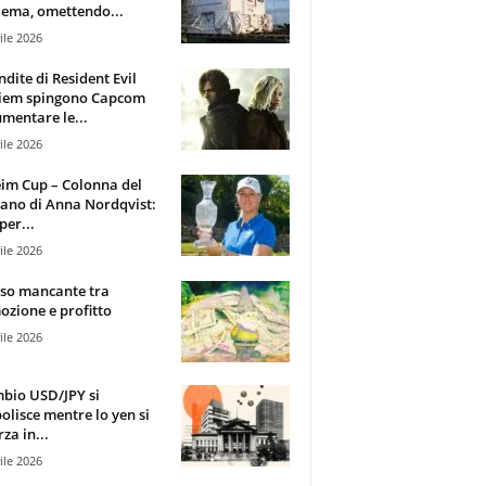
ema, omettendo...
ile 2026
ndite di Resident Evil
iem spingono Capcom
mentare le...
ile 2026
im Cup – Colonna del
ano di Anna Nordqvist:
per...
ile 2026
sso mancante tra
zione e profitto
ile 2026
mbio USD/JPY si
olisce mentre lo yen si
za in...
ile 2026