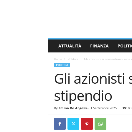
M
a
s
s
a
C
a
ATTUALITÀ
FINANZA
POLITI
r
r
Home
Politica
Gli azionisti si concentrano sulle 
a
POLITICA
r
Gli azionisti
a
N
e
stipendio
w
s
By
Emma De Angelis
-
1 Settembre 2025
83