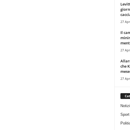
Levit
giorn
cacci
27 Apr
Il ca
minim
mentr
27 Apr
Alla
che K
mese.
27 Apr
Cat
Notiz
Sport
Politi