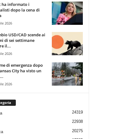
t ha informato i
alisti dopo la cena di
a
ile 2026
mbio USD/CAD scende ai
i di sei settimane
e il...
ile 2026
rme di emergenza dopo
ansas City ha visto un
..
ile 2026
egoria
24319
ia
22938
20275
ca