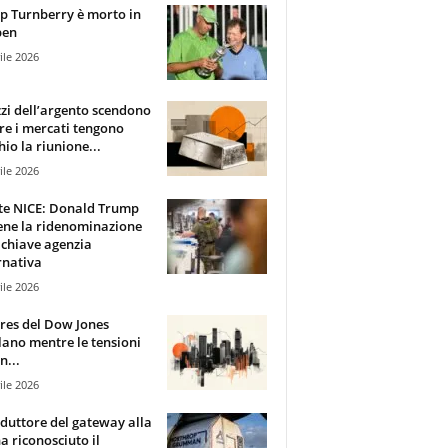
 Turnberry è morto in
pen
ile 2026
zzi dell’argento scendono
e i mercati tengono
hio la riunione...
ile 2026
te NICE: Donald Trump
ene la ridenominazione
 chiave agenzia
rnativa
ile 2026
ures del Dow Jones
lano mentre le tensioni
n...
ile 2026
oduttore del gateway alla
ha riconosciuto il