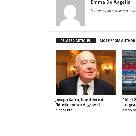
Emma De Angelis
http://massacarraranews.com
RELATED ARTICLES
MORE FROM AUTHOR
Joseph Safra, banchiere di
Più di 
fiducia dotato di grandi
“32 gra
ricchezze
dopo se