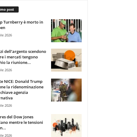
imo post
 Turnberry è morto in
pen
ile 2026
zzi dell’argento scendono
e i mercati tengono
hio la riunione...
ile 2026
te NICE: Donald Trump
ene la ridenominazione
 chiave agenzia
rnativa
ile 2026
ures del Dow Jones
lano mentre le tensioni
n...
ile 2026