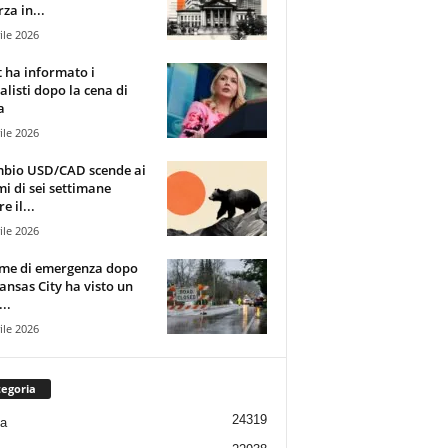
za in...
ile 2026
t ha informato i
alisti dopo la cena di
a
ile 2026
mbio USD/CAD scende ai
i di sei settimane
e il...
ile 2026
rme di emergenza dopo
ansas City ha visto un
..
ile 2026
egoria
24319
ia