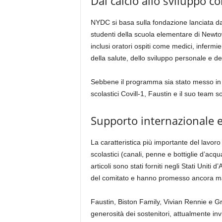
Dal calcio allo sviluppo c
NYDC si basa sulla fondazione lanciata d
studenti della scuola elementare di Newtow
inclusi oratori ospiti come medici, infermi
della salute, dello sviluppo personale e d
Sebbene il programma sia stato messo i
scolastici Covill-1, Faustin e il suo team 
Supporto internazionale 
La caratteristica più importante del lavo
scolastici (canali, penne e bottiglie d’ac
articoli sono stati forniti negli Stati Uniti
del comitato e hanno promesso ancora m
Faustin, Biston Family, Vivian Rennie e Gre
generosità dei sostenitori, attualmente inv