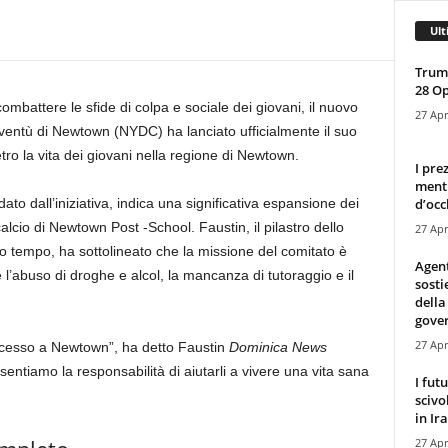
Ult
Trump
28 O
ombattere le sfide di colpa e sociale dei giovani, il nuovo
27 Apr
ioventù di Newtown (NYDC) ha lanciato ufficialmente il suo
ro la vita dei giovani nella regione di Newtown.
I pre
mentr
d’occ
dato dall’iniziativa, indica una significativa espansione dei
alcio di Newtown Post -School. Faustin, il pilastro dello
27 Apr
o tempo, ha sottolineato che la missione del comitato è
Agen
 l’abuso di droghe e alcol, la mancanza di tutoraggio e il
sosti
della
gove
27 Apr
uccesso a Newtown”, ha detto Faustin
Dominica News
sentiamo la responsabilità di aiutarli a vivere una vita sana
I fut
scivo
in Ira
27 Apr