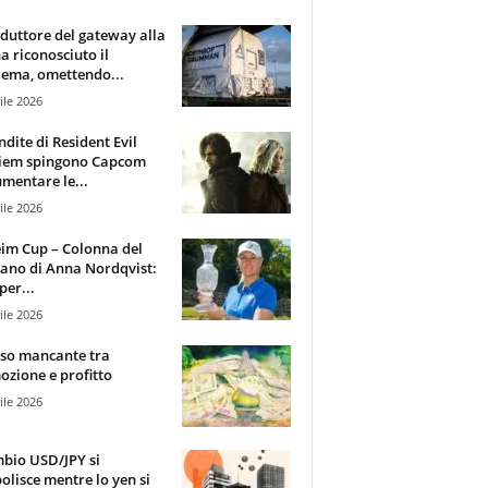
oduttore del gateway alla
ha riconosciuto il
ema, omettendo...
ile 2026
ndite di Resident Evil
iem spingono Capcom
mentare le...
ile 2026
im Cup – Colonna del
ano di Anna Nordqvist:
per...
ile 2026
sso mancante tra
zione e profitto
ile 2026
mbio USD/JPY si
olisce mentre lo yen si