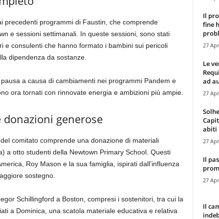
ompleto
Il pr
ai precedenti programmi di Faustin, che comprende
fine 
probl
n e sessioni settimanali. In queste sessioni, sono stati
27 Apr
eri e consulenti che hanno formato i bambini sui pericoli
ella dipendenza da sostanze.
Le ve
Requ
ad au
n pausa a causa di cambiamenti nei programmi Pandem e
sono ora tornati con rinnovate energia e ambizioni più ampie.
27 Apr
Solhe
e donazioni generose
Capit
abiti 
ro del comitato comprende una donazione di materiali
27 Apr
qua) a otto studenti della Newtown Primary School. Questi
Il pa
 d’America, Roy Mason e la sua famiglia, ispirati dall’influenza
promo
aggiore sostegno.
27 Apr
gor Schillingford a Boston, compresi i sostenitori, tra cui la
Il ca
iati a Dominica, una scatola materiale educativa e relativa
indeb