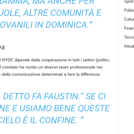
RAMMA, MA ANCHE PER
Sport
OLE, ALTRE COMUNITÀ E
Politi
Cultu
OVANILI IN DOMINICA.”
Finan
Tecno
va
Attual
NYDC dipende dalla cooperazione in tutti i settori (politici,
Il comitato ha riunito un diverso team professionale nei
IT e della comunicazione determinati a fare la differenza.
A DETTO FA FAUSTIN.” SE CI
NE E USIAMO BENE QUESTE
CIELO È IL CONFINE. “