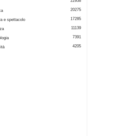
22938
20275
ca
17285
ra e spettacolo
11139
za
7391
logia
4205
ità