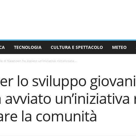
CA
TECNOLOGIA
CULTURA E SPETTACOLO
METEO
le di Newtown ha avviato un’iniziativa rivitalizzata...
er lo sviluppo giovani
vviato un’iniziativa r
re la comunità