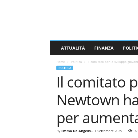
M
a
s
s
a
C
a
ATTUALITÀ
FINANZA
POLITI
r
r
Home
Politica
Il comitato per lo sviluppo giovani
a
POLITICA
r
Il comitato p
a
N
e
Newtown ha a
w
s
per aumenta
By
Emma De Angelis
-
1 Settembre 2025
92