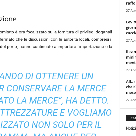
raffor
27 Apr
uzione
Levit
giorn
mitato è ora focalizzato sulla fornitura di privilegi doganali
cacci
fermato che le discussioni con le autorità locali, compresi i
27 Apr
 del porto, hanno continuato a importare l’importazione e la
Il ca
minim
mentr
27 Apr
ANDO DI OTTENERE UN
Alla
R CONSERVARE LA MERCE
che K
mese.
TO LA MERCE”, HA DETTO.
27 Apr
ATTREZZATURE E VOGLIAMO
Cat
IZZATO NON SOLO PER IL
Notiz