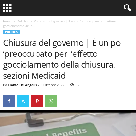
Home
Politica
Chiusura del governo | È un po ‘preoccupato per l’effetto
gocciolamento della...
POLITICA
Chiusura del governo | È un po
‘preoccupato per l’effetto
gocciolamento della chiusura,
sezioni Medicaid
By
Emma De Angelis
-
3 Ottobre 2025
92