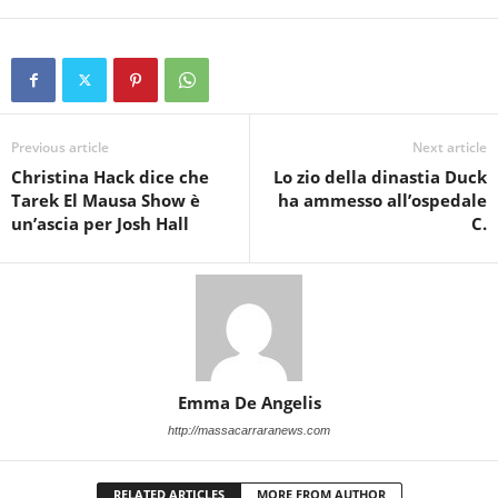
Previous article
Next article
Christina Hack dice che
Lo zio della dinastia Duck
Tarek El Mausa Show è
ha ammesso all’ospedale
un’ascia per Josh Hall
C.
Emma De Angelis
http://massacarraranews.com
RELATED ARTICLES
MORE FROM AUTHOR