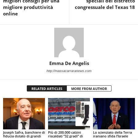
migliori consigli per una
speciali del distretto
migliore produttività
congressuale del Texas 18
online
Emma De Angelis
http://massacarraranews.com
RELATED ARTICLES
MORE FROM AUTHOR
Joseph Safra, banchiere di
Più di 200.000 calzini
Lo scienziato della Terra
fiducia dotato di grandi
riscaldati “32 gradi” di
iraniano sfida l’Israele