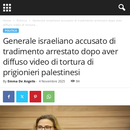
Home
Politica
Generale israeliano accusato di tradimento arrestato dopo aver
diffuso video di tortura...
POLITICA
Generale israeliano accusato di
tradimento arrestato dopo aver
diffuso video di tortura di
prigionieri palestinesi
By
Emma De Angelis
-
4 Novembre 2025
84