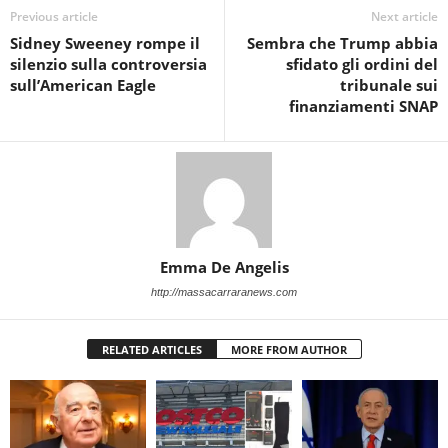
Previous article
Next article
Sidney Sweeney rompe il
Sembra che Trump abbia
silenzio sulla controversia
sfidato gli ordini del
sull’American Eagle
tribunale sui
finanziamenti SNAP
Emma De Angelis
http://massacarraranews.com
RELATED ARTICLES
MORE FROM AUTHOR