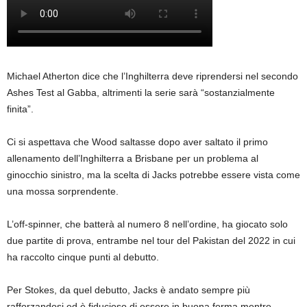
Michael Atherton dice che l’Inghilterra deve riprendersi nel secondo
Ashes Test al Gabba, altrimenti la serie sarà “sostanzialmente
finita”.
Ci si aspettava che Wood saltasse dopo aver saltato il primo
allenamento dell’Inghilterra a Brisbane per un problema al
ginocchio sinistro, ma la scelta di Jacks potrebbe essere vista come
una mossa sorprendente.
L’off-spinner, che batterà al numero 8 nell’ordine, ha giocato solo
due partite di prova, entrambe nel tour del Pakistan del 2022 in cui
ha raccolto cinque punti al debutto.
Per Stokes, da quel debutto, Jacks è andato sempre più
rafforzandosi ed è fiducioso di essere in buona forma mentre