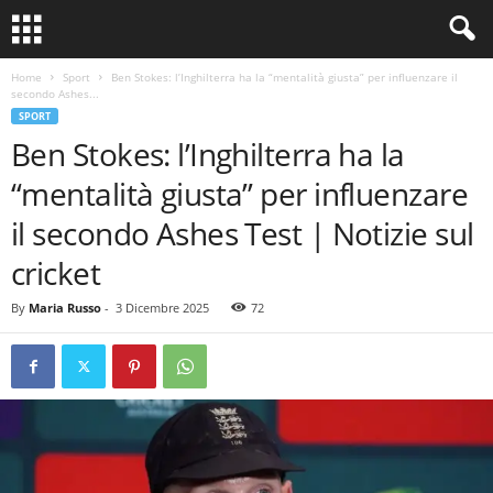
Home
Sport
Ben Stokes: l’Inghilterra ha la “mentalità giusta” per influenzare il
secondo Ashes...
SPORT
Ben Stokes: l’Inghilterra ha la
“mentalità giusta” per influenzare
il secondo Ashes Test | Notizie sul
cricket
By
Maria Russo
-
3 Dicembre 2025
72