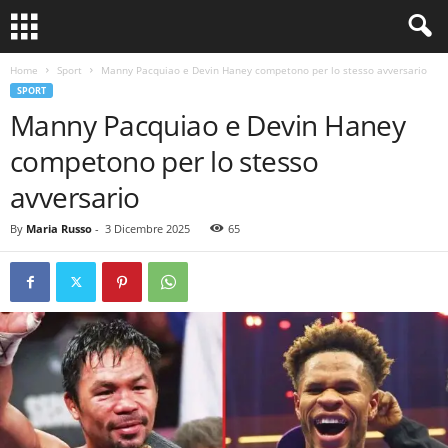
Home
Sport
Manny Pacquiao e Devin Haney competono per lo stesso avversario
SPORT
Manny Pacquiao e Devin Haney
competono per lo stesso
avversario
By
Maria Russo
-
3 Dicembre 2025
65