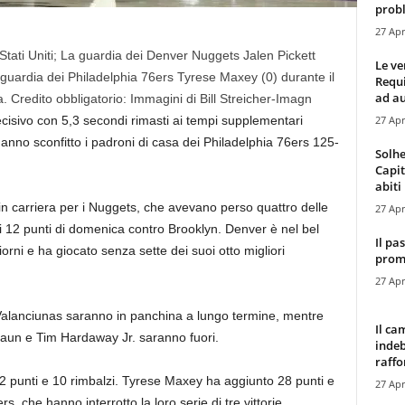
probl
27 Apr
Stati Uniti; La guardia dei Denver Nuggets Jalen Pickett
Le ve
a guardia dei Philadelphia 76ers Tyrese Maxey (0) durante il
Requ
ad au
. Credito obbligatorio: Immagini di Bill Streicher-Imagn
27 Apr
decisivo con 5,3 secondi rimasti ai tempi supplementari
no sconfitto i padroni di casa dei Philadelphia 76ers 125-
Solhe
Capit
abiti 
in carriera per i Nuggets, che avevano perso quattro delle
27 Apr
 di 12 punti di domenica contro Brooklyn. Denver è nel bel
Il pa
iorni e ha giocato senza sette dei suoi otto migliori
promo
27 Apr
alanciunas saranno in panchina a lungo termine, mentre
Il ca
aun e Tim Hardaway Jr. saranno fuori.
indeb
raffor
2 punti e 10 rimbalzi. Tyrese Maxey ha aggiunto 28 punti e
27 Apr
 che hanno interrotto la loro serie di tre vittorie