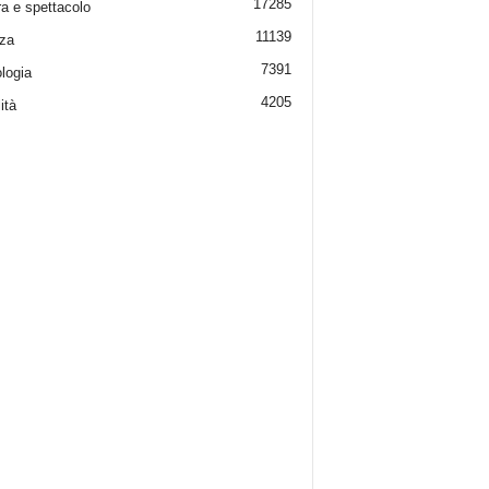
17285
ra e spettacolo
11139
za
7391
logia
4205
ità