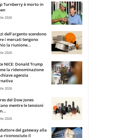
 Turnberry è morto in
pen
ile 2026
zzi dell’argento scendono
e i mercati tengono
hio la riunione...
ile 2026
te NICE: Donald Trump
ene la ridenominazione
 chiave agenzia
rnativa
ile 2026
ures del Dow Jones
lano mentre le tensioni
n...
ile 2026
oduttore del gateway alla
ha riconosciuto il