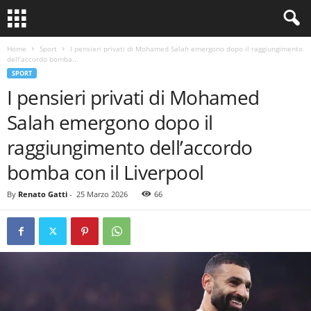
Home
Sport
I pensieri privati ​​di Mohamed Salah emergono dopo il raggiungimento
dell’accordo bomba...
SPORT
I pensieri privati ​​di Mohamed
Salah emergono dopo il
raggiungimento dell’accordo
bomba con il Liverpool
By
Renato Gatti
-
25 Marzo 2026
66