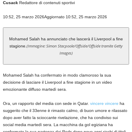
Cusack
Redattore di contenuti sportivi
10:52, 25 marzo 2026
Aggiornato 10:52, 25 marzo 2026
Mohamed Salah ha annunciato che lascerà il Liverpool a fine
(Immagine: Simon Stacpoole/Offside/Offside tramite Getty
stagione.
Images)
Mohamed Salah ha confermato in modo clamoroso la sua
decisione di lasciare il Liverpool a fine stagione in un video
emozionante diffuso martedì sera.
Ora, un rapporto del media con sede in Qatar.
vincere vincere
ha
suggerito che il 33enne è rimasto calmo, di buon umore e rilassato
dopo aver fatto la scioccante rivelazione, che ha condiviso sui
social media martedì sera. La macchina da gol egiziana ha
confermato la sua partenza dai Reds dopo nove anni ricchi di titoli