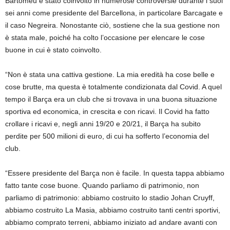
Bartomeu è stato coinvolto in numerose controversie durante i suoi
sei anni come presidente del Barcellona, ​​in particolare Barcagate e
il caso Negreira. Nonostante ciò, sostiene che la sua gestione non
è stata male, poiché ha colto l’occasione per elencare le cose
buone in cui è stato coinvolto.
“Non è stata una cattiva gestione. La mia eredità ha cose belle e
cose brutte, ma questa è totalmente condizionata dal Covid. A quel
tempo il Barça era un club che si trovava in una buona situazione
sportiva ed economica, in crescita e con ricavi. Il Covid ha fatto
crollare i ricavi e, negli anni 19/20 e 20/21, il Barça ha subito
perdite per 500 milioni di euro, di cui ha sofferto l’economia del
club.
“Essere presidente del Barça non è facile. In questa tappa abbiamo
fatto tante cose buone. Quando parliamo di patrimonio, non
parliamo di patrimonio: abbiamo costruito lo stadio Johan Cruyff,
abbiamo costruito La Masia, abbiamo costruito tanti centri sportivi,
abbiamo comprato terreni, abbiamo iniziato ad andare avanti con