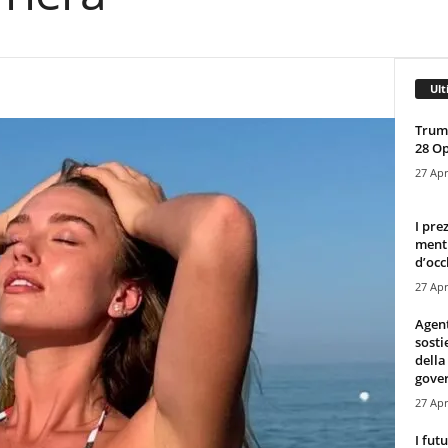
Ult
Trump
28 O
27 Apr
I pre
mentr
d’occ
27 Apr
Agen
sosti
della
gove
27 Apr
I fut