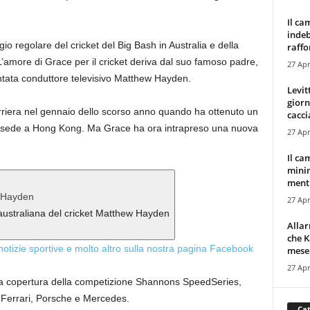
Il ca
indeb
o regolare del cricket del Big Bash in Australia e della
raffor
’amore di Grace per il cricket deriva dal suo famoso padre,
27 Apr
entata conduttore televisivo Matthew Hayden.
Levit
giorn
rriera nel gennaio dello scorso anno quando ha ottenuto un
cacci
on sede a Hong Kong. Ma Grace ha ora intrapreso una nuova
27 Apr
Il ca
minim
mentr
27 Apr
australiana del cricket Matthew Hayden
Alla
che K
 notizie sportive e molto altro sulla nostra pagina Facebook
mese.
27 Apr
la copertura della competizione Shannons SpeedSeries,
i Ferrari, Porsche e Mercedes.
Cat