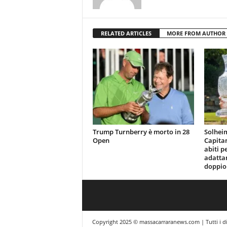
RELATED ARTICLES
MORE FROM AUTHOR
Trump Turnberry è morto in 28
Solhei
Open
Capita
abiti p
adattan
doppio 
Copyright 2025 © massacarraranews.com | Tutti i dir