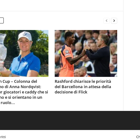
m Cup – Colonna del
Rashford chiarisce le priorità
no di Anna Nordqvist:
del Barcellona in attesa della
er giocatori e caddy che si
decisione di Flick
o e si orientano in un
ruolo...
itti
Ch