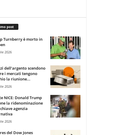
imo post
 Turnberry è morto in
pen
ile 2026
zzi dell’argento scendono
e i mercati tengono
hio la riunione...
ile 2026
te NICE: Donald Trump
ene la ridenominazione
 chiave agenzia
rnativa
ile 2026
ures del Dow Jones