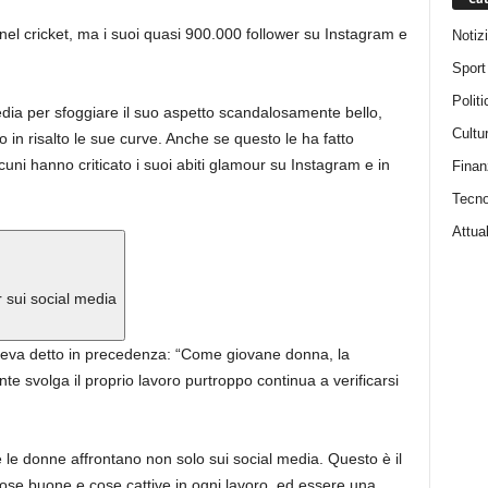
nel cricket, ma i suoi quasi 900.000 follower su Instagram e
Notiz
Sport
Politi
edia per sfoggiare il suo aspetto scandalosamente bello,
Cultu
o in risalto le sue curve. Anche se questo le ha fatto
cuni hanno criticato i suoi abiti glamour su Instagram e in
Finan
Tecno
Attual
 sui social media
veva detto in precedenza: “Come giovane donna, la
 svolga il proprio lavoro purtroppo continua a verificarsi
e donne affrontano non solo sui social media. Questo è il
cose buone e cose cattive in ogni lavoro, ed essere una