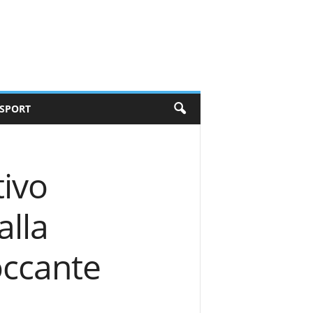
SPORT
tivo
alla
occante