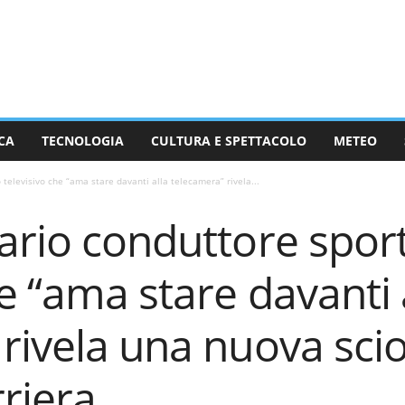
CA
TECNOLOGIA
CULTURA E SPETTACOLO
METEO
 televisivo che “ama stare davanti alla telecamera” rivela...
ario conduttore spor
he “ama stare davanti 
rivela una nuova sci
riera