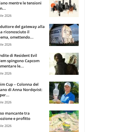
lano mentre le tensioni
n...
ile 2026
oduttore del gateway alla
ha riconosciuto il
ema, omettendo...
ile 2026
ndite di Resident Evil
iem spingono Capcom
mentare le...
ile 2026
im Cup – Colonna del
ano di Anna Nordqvist:
per...
ile 2026
sso mancante tra
zione e profitto
ile 2026