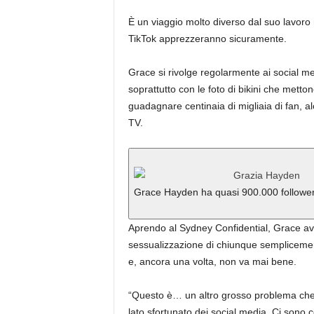
È un viaggio molto diverso dal suo lavoro 
TikTok apprezzeranno sicuramente.
Grace si rivolge regolarmente ai social m
soprattutto con le foto di bikini che metton
guadagnare centinaia di migliaia di fan, al
TV.
Grace Hayden ha quasi 900.000 follower
Aprendo al Sydney Confidential, Grace a
sessualizzazione di chiunque semplicemente
e, ancora una volta, non va mai bene.
“Questo è… un altro grosso problema che l
lato sfortunato dei social media. Ci sono 