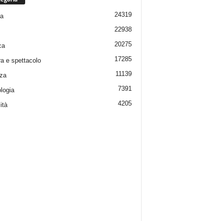
24319
ia
22938
20275
ca
17285
ra e spettacolo
11139
za
7391
logia
4205
ità