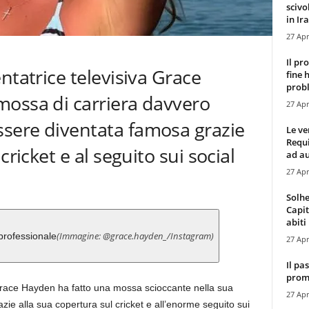
scivo
in Ira
27 Apr
Il pr
ntatrice televisiva Grace
fine 
probl
mossa di carriera davvero
27 Apr
sere diventata famosa grazie
Le ve
Requ
cricket e al seguito sui social
ad au
27 Apr
Solhe
Capit
abiti 
(Immagine: @grace.hayden_/Instagram)
rofessionale
27 Apr
Il pa
promo
 Grace Hayden ha fatto una mossa scioccante nella sua
27 Apr
ie alla sua copertura sul cricket e all’enorme seguito sui