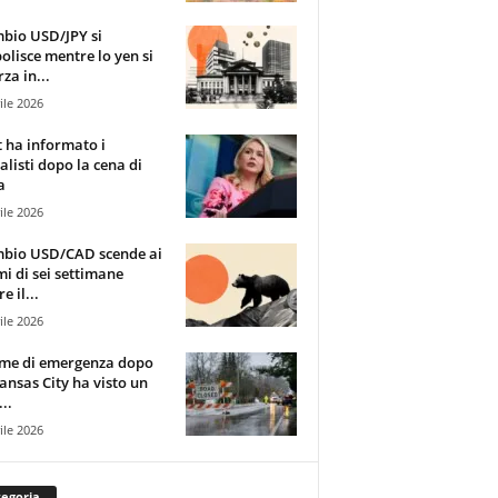
mbio USD/JPY si
olisce mentre lo yen si
za in...
ile 2026
t ha informato i
alisti dopo la cena di
a
ile 2026
mbio USD/CAD scende ai
i di sei settimane
e il...
ile 2026
rme di emergenza dopo
ansas City ha visto un
..
ile 2026
egoria