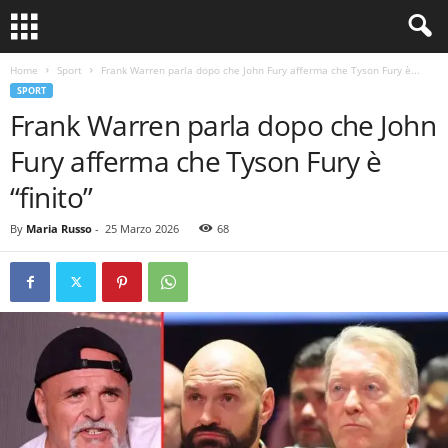
Home
Sport
Frank Warren parla dopo che John Fury afferma che Tyson Fury è...
SPORT
Frank Warren parla dopo che John
Fury afferma che Tyson Fury è
“finito”
By
Maria Russo
-
25 Marzo 2026
68